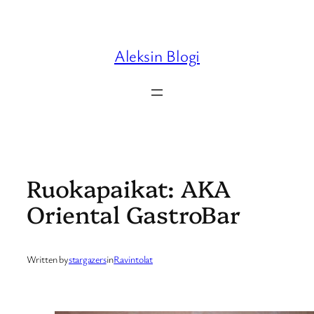
Skip
to
content
Aleksin Blogi
Ruokapaikat: AKA
Oriental GastroBar
Written by
stargazers
in
Ravintolat