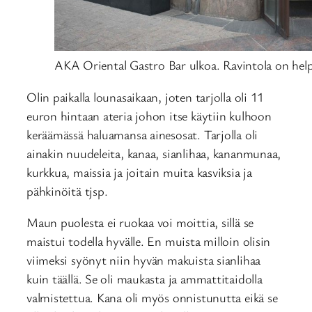
AKA Oriental Gastro Bar ulkoa. Ravintola on he
Olin paikalla lounasaikaan, joten tarjolla oli 11
euron hintaan ateria johon itse käytiin kulhoon
keräämässä haluamansa ainesosat. Tarjolla oli
ainakin nuudeleita, kanaa, sianlihaa, kananmunaa,
kurkkua, maissia ja joitain muita kasviksia ja
pähkinöitä tjsp.
Maun puolesta ei ruokaa voi moittia, sillä se
maistui todella hyvälle. En muista milloin olisin
viimeksi syönyt niin hyvän makuista sianlihaa
kuin täällä. Se oli maukasta ja ammattitaidolla
valmistettua. Kana oli myös onnistunutta eikä se