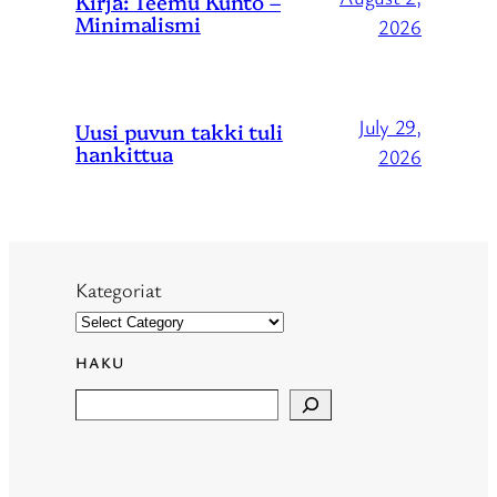
Kirja: Teemu Kunto –
Minimalismi
2026
July 29,
Uusi puvun takki tuli
hankittua
2026
Kategoriat
HAKU
Search