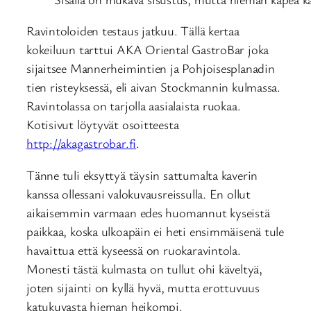
Ravintoloiden testaus jatkuu. Tällä kertaa
kokeiluun tarttui AKA Oriental GastroBar joka
sijaitsee Mannerheimintien ja Pohjoisesplanadin
tien risteyksessä, eli aivan Stockmannin kulmassa.
Ravintolassa on tarjolla aasialaista ruokaa.
Kotisivut löytyvät osoitteesta
http://akagastrobar.fi
.
Tänne tuli eksyttyä täysin sattumalta kaverin
kanssa ollessani valokuvausreissulla. En ollut
aikaisemmin varmaan edes huomannut kyseistä
paikkaa, koska ulkoapäin ei heti ensimmäisenä tule
havaittua että kyseessä on ruokaravintola.
Monesti tästä kulmasta on tullut ohi käveltyä,
joten sijainti on kyllä hyvä, mutta erottuvuus
katukuvasta hieman heikompi.