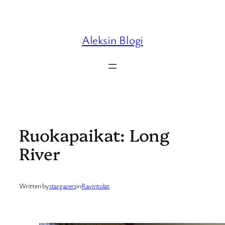
Skip
to
content
Aleksin Blogi
Ruokapaikat: Long
River
Written by
stargazers
in
Ravintolat