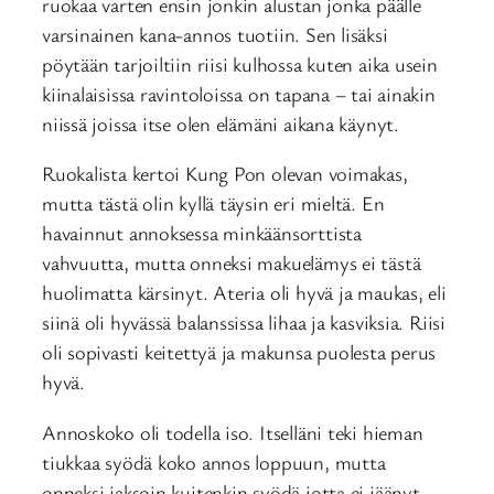
ruokaa varten ensin jonkin alustan jonka päälle
varsinainen kana-annos tuotiin. Sen lisäksi
pöytään tarjoiltiin riisi kulhossa kuten aika usein
kiinalaisissa ravintoloissa on tapana – tai ainakin
niissä joissa itse olen elämäni aikana käynyt.
Ruokalista kertoi Kung Pon olevan voimakas,
mutta tästä olin kyllä täysin eri mieltä. En
havainnut annoksessa minkäänsorttista
vahvuutta, mutta onneksi makuelämys ei tästä
huolimatta kärsinyt. Ateria oli hyvä ja maukas, eli
siinä oli hyvässä balanssissa lihaa ja kasviksia. Riisi
oli sopivasti keitettyä ja makunsa puolesta perus
hyvä.
Annoskoko oli todella iso. Itselläni teki hieman
tiukkaa syödä koko annos loppuun, mutta
onneksi jaksoin kuitenkin syödä jotta ei jäänyt