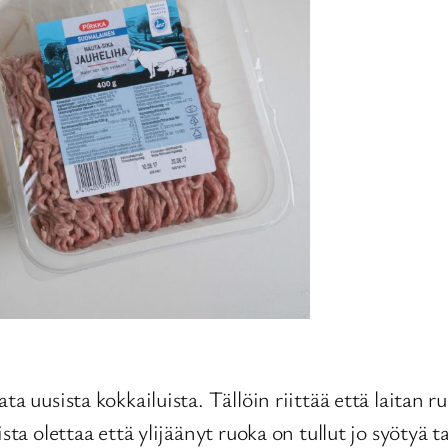
a uusista kokkailuista. Tällöin riittää että laitan r
ista olettaa että ylijäänyt ruoka on tullut jo syötyä