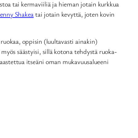
ustoa tai kermaviiliä ja hieman jotain kurkkua
lenny Shakea
tai jotain kevyttä, joten kovin
uokaa, oppisin (luultavasti ainakin)
myös säästyisi, sillä kotona tehdystä ruoka-
 haastettua itseäni oman mukavuusalueeni