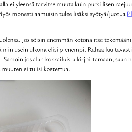
alla ei yleensä tarvitse muuta kuin purkillisen raeju
 Myös monesti aamuisin tulee lisäksi syötyä/juotua
P
uolensa. Jos söisin enemmän kotona itse tekemääni r
iin usein ulkona olisi pienempi. Rahaa luultavasti 
ä. Samoin jos alan kokkailuista kirjoittamaan, saan
a muuten ei tulisi koetettua.