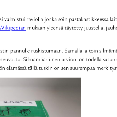
valmistui raviolia jonka söin pastakastikkeessa lai
Wikipedian
mukaan yleensä täytetty juustolla, jauhel
stin pannulle ruskistumaan. Samalla laitoin silmämää
 neuvottu. Silmämääräinen arvioni on todella satun
ön elämässä tällä tuskin on sen suurempaa merkitystä 