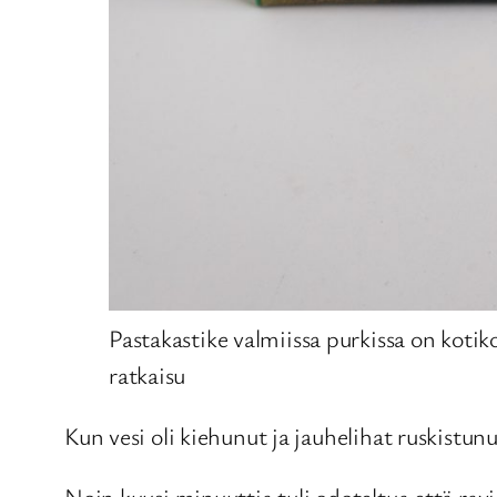
Pastakastike valmiissa purkissa on kotik
ratkaisu
Kun vesi oli kiehunut ja jauhelihat ruskistun
Noin kuusi minuuttia tuli odoteltua että ravi