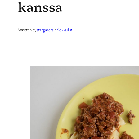
kanssa
Written by
stargazers
in
Kokkailut