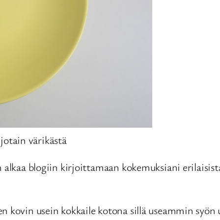
jotain värikästä
alkaa blogiin kirjoittamaan kokemuksiani erilaisista
 kovin usein kokkaile kotona sillä useammin syön ulk