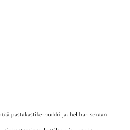
jentää pastakastike-purkki jauhelihan sekaan.
n pois kaataminen kattilasta ja annoksen