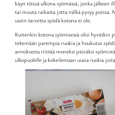
käyn töissä ulkona syömässä, jonka jälkeen ill
tai muuta raikasta jotta nälkä pysyy poissa.
usein tarvetta syödä kotona ei ole.
Kuitenkin kotona syömisessä olisi hyvätkin p
tekemään parempia ruokia ja houkutus syödä n
annoksesta riittää moneksi päiväksi syömist
ulkopuolelle ja kokeilemaan uusia ruokia joit