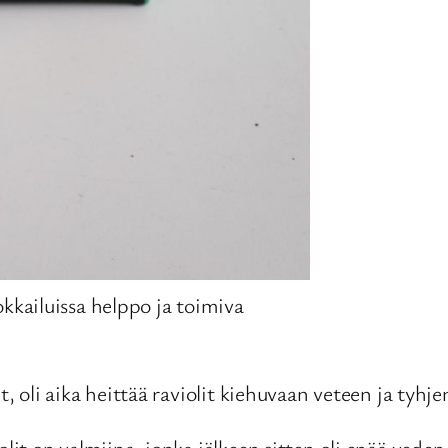
okkailuissa helppo ja toimiva
ut, oli aika heittää raviolit kiehuvaan veteen ja tyh
olit on valmiina, jonka jälkeen sitten oli enää vede