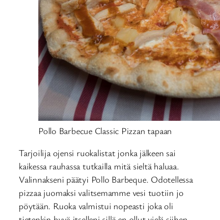
Pollo Barbecue Classic Pizzan tapaan
Tarjoilija ojensi ruokalistat jonka jälkeen sai
kaikessa rauhassa tutkailla mitä sieltä haluaa.
Valinnakseni päätyi Pollo Barbeque. Odotellessa
pizzaa juomaksi valitsemamme vesi tuotiin jo
pöytään. Ruoka valmistui nopeasti joka oli
tietenkin hyvä itselleni sillä en ollut vielä siihen