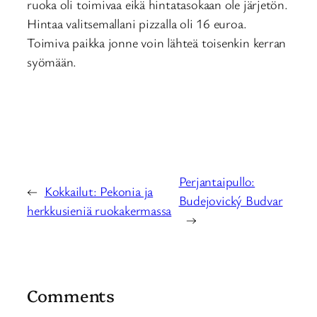
ruoka oli toimivaa eikä hintatasokaan ole järjetön.
Hintaa valitsemallani pizzalla oli 16 euroa.
Toimiva paikka jonne voin lähteä toisenkin kerran
syömään.
Perjantaipullo:
←
Kokkailut: Pekonia ja
Budejovický Budvar
herkkusieniä ruokakermassa
→
Comments