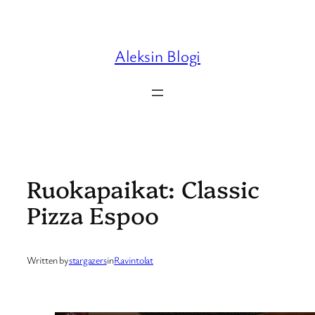
Skip
to
content
Aleksin Blogi
Ruokapaikat: Classic
Pizza Espoo
Written by
stargazers
in
Ravintolat