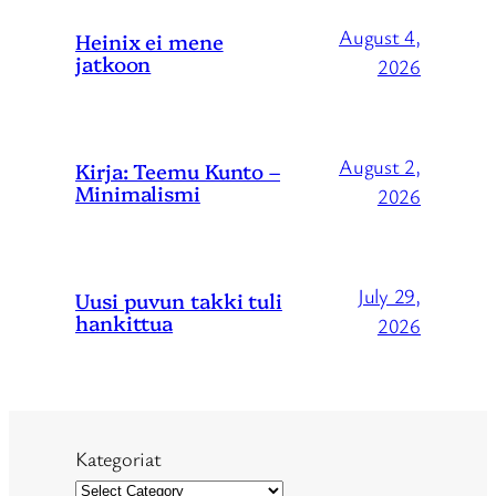
August 4,
Heinix ei mene
jatkoon
2026
August 2,
Kirja: Teemu Kunto –
Minimalismi
2026
July 29,
Uusi puvun takki tuli
hankittua
2026
Kategoriat