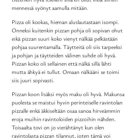
mennessä syönyt aamulla mitään.
Pizza oli kookas, hieman aluslautastaan isompi.
Onneksi kuitenkin pizzan pohja oli sopivan ohut
eikä pizzan suuri koko vienyt nälkää pelkästään
pohjaa suurentamalla. Täytteitä oli siis tarpeeksi
ja pohjan ja täytteiden välinen suhde oli hyvä.
Pizzan koko oli sellainen että nälkä sillä lähti
mutta ähkyä ei tullut. Omaan nälkääni se toimi
siis juuri sopivasti.
Pizzan koon lisäksi myös maku oli hyvä. Makunsa
puolesta se maistui hyvin perinteiselle ravintolan
pizzalle enkä äkkiseltään osaa sanoa hirveämmin
eroja muihin ravintoloiden pizzoihin nähden.
Toisaalta tovi on jo vierähtänyt kun olen
ravintolasta pizzan tilannut, joten tämä voi