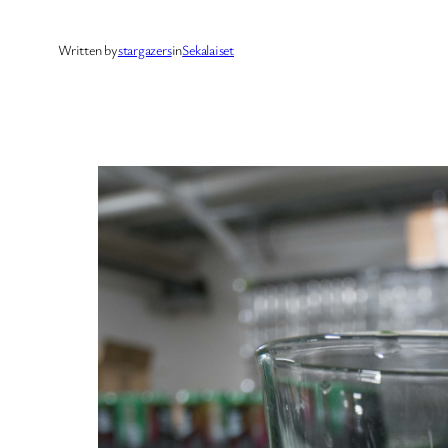
Written by
stargazers
in
Sekalaiset