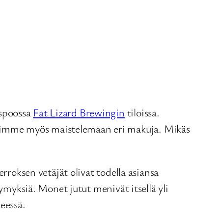
Espoossa
Fat Lizard Brewingin
tiloissa.
simme myös maistelemaan eri makuja. Mikäs
rroksen vetäjät olivat todella asiansa
symyksiä. Monet jutut menivät itsellä yli
eessä.