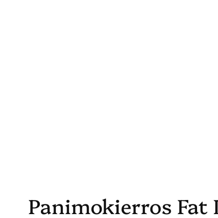
Skip
to
content
Panimokierros Fat L