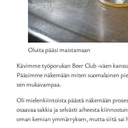
Oluita pääsi maistamaan
Kävimme työporukan Beer Club -väen kanssa 
Pääsimme näkemään miten suomalainen pienp
sen mukavampaa.
Oli mielenkiintoista päästä näkemään prosessi
osaavaa sakkia ja selvästi aiheesta kiinnostu
oman kemian ymmärryksen, mutta siitä sai h