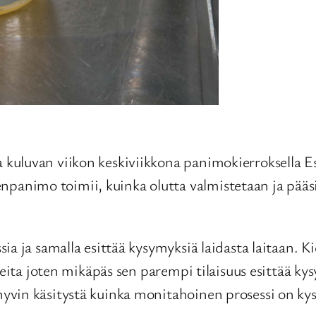
kuluvan viikon keskiviikkona panimokierroksella 
animo toimii, kuinka olutta valmistetaan ja pää
a ja samalla esittää kysymyksiä laidasta laitaan. Kie
neita joten mikäpäs sen parempi tilaisuus esittää ky
yvin käsitystä kuinka monitahoinen prosessi on kys