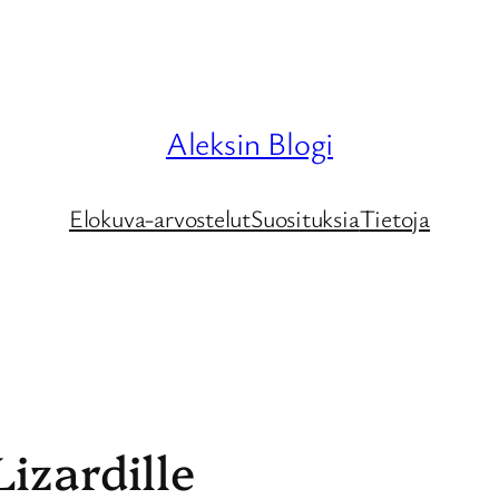
Aleksin Blogi
Elokuva-arvostelut
Suosituksia
Tietoja
izardille