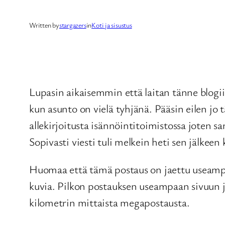
Written by
stargazers
in
Koti ja sisustus
Lupasin aikaisemmin että laitan tänne blogii
kun asunto on vielä tyhjänä. Pääsin eilen jo
allekirjoitusta isännöintitoimistossa joten s
Sopivasti viesti tuli melkein heti sen jälkee
Huomaa että tämä postaus on jaettu useampaa
kuvia. Pilkon postauksen useampaan sivuun jo
kilometrin mittaista megapostausta.