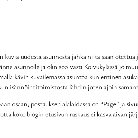
n kuvia uudesta asunnosta jahka niitä saan otettua 
 tänne asunnolle ja olin sopivasti Koivukylässä jo m
amalla kävin kuvailemassa asuntoa kun entinen asukas 
n kun isännöintitoimistosta lähdin joten ajoin saman
n osaan, postauksen alalaidassa on “Page” ja sivu
tta koko blogin etusivun raskaus ei kasva aivan jär