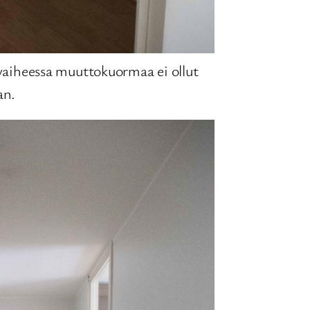
vaiheessa muuttokuormaa ei ollut
an.