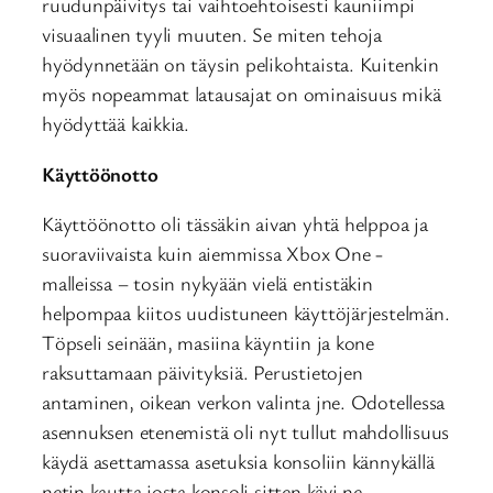
ruudunpäivitys tai vaihtoehtoisesti kauniimpi
visuaalinen tyyli muuten. Se miten tehoja
hyödynnetään on täysin pelikohtaista. Kuitenkin
myös nopeammat latausajat on ominaisuus mikä
hyödyttää kaikkia.
Käyttöönotto
Käyttöönotto oli tässäkin aivan yhtä helppoa ja
suoraviivaista kuin aiemmissa Xbox One -
malleissa – tosin nykyään vielä entistäkin
helpompaa kiitos uudistuneen käyttöjärjestelmän.
Töpseli seinään, masiina käyntiin ja kone
raksuttamaan päivityksiä. Perustietojen
antaminen, oikean verkon valinta jne. Odotellessa
asennuksen etenemistä oli nyt tullut mahdollisuus
käydä asettamassa asetuksia konsoliin kännykällä
netin kautta josta konsoli sitten kävi ne