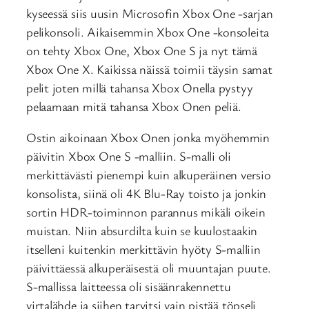
kyseessä siis uusin Microsofin Xbox One -sarjan
pelikonsoli. Aikaisemmin Xbox One -konsoleita
on tehty Xbox One, Xbox One S ja nyt tämä
Xbox One X. Kaikissa näissä toimii täysin samat
pelit joten millä tahansa Xbox Onella pystyy
pelaamaan mitä tahansa Xbox Onen peliä.
Ostin aikoinaan Xbox Onen jonka myöhemmin
päivitin Xbox One S -malliin. S-malli oli
merkittävästi pienempi kuin alkuperäinen versio
konsolista, siinä oli 4K Blu-Ray toisto ja jonkin
sortin HDR-toiminnon parannus mikäli oikein
muistan. Niin absurdilta kuin se kuulostaakin
itselleni kuitenkin merkittävin hyöty S-malliin
päivittäessä alkuperäisestä oli muuntajan puute.
S-mallissa laitteessa oli sisäänrakennettu
virtalähde ja siihen tarvitsi vain pistää töpseli