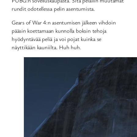
PUBG:n sovelluskaupasta. Sitä pelailin muutamat
rundit odotellessa pelin asentumista.
Gears of War 4:n asentumisen jälkeen vihdoin
pääsin koettamaan kunnolla boksin tehoja
hyödyntävää peliä ja voi pojat kuinka se
näyttikään kauniilta. Huh huh.