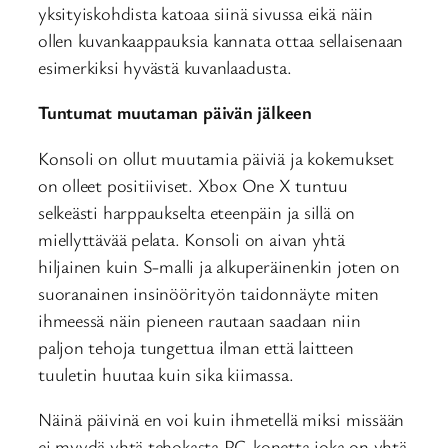
yksityiskohdista katoaa siinä sivussa eikä näin
ollen kuvankaappauksia kannata ottaa sellaisenaan
esimerkiksi hyvästä kuvanlaadusta.
Tuntumat muutaman päivän jälkeen
Konsoli on ollut muutamia päiviä ja kokemukset
on olleet positiiviset. Xbox One X tuntuu
selkeästi harppaukselta eteenpäin ja sillä on
miellyttävää pelata. Konsoli on aivan yhtä
hiljainen kuin S-malli ja alkuperäinenkin joten on
suoranainen insinöörityön taidonnäyte miten
ihmeessä näin pieneen rautaan saadaan niin
paljon tehoja tungettua ilman että laitteen
tuuletin huutaa kuin sika kiimassa.
Näinä päivinä en voi kuin ihmetellä miksi missään
ei myydä yhtä tehokasta PC-konetta joka on yhtä