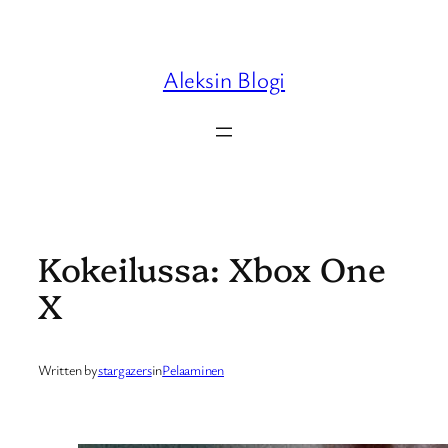
Skip
to
content
Aleksin Blogi
Kokeilussa: Xbox One
X
Written by
stargazers
in
Pelaaminen