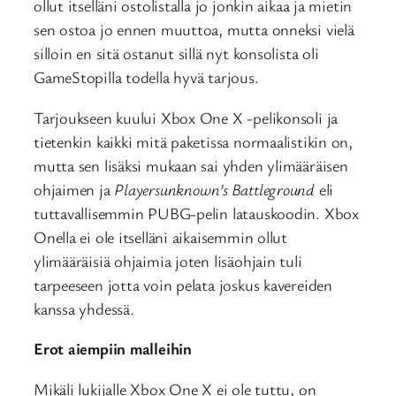
ollut itselläni ostolistalla jo jonkin aikaa ja mietin
sen ostoa jo ennen muuttoa, mutta onneksi vielä
silloin en sitä ostanut sillä nyt konsolista oli
GameStopilla todella hyvä tarjous.
Tarjoukseen kuului Xbox One X -pelikonsoli ja
tietenkin kaikki mitä paketissa normaalistikin on,
mutta sen lisäksi mukaan sai yhden ylimääräisen
ohjaimen ja
Playersunknown’s Battleground
eli
tuttavallisemmin PUBG-pelin latauskoodin. Xbox
Onella ei ole itselläni aikaisemmin ollut
ylimääräisiä ohjaimia joten lisäohjain tuli
tarpeeseen jotta voin pelata joskus kavereiden
kanssa yhdessä.
Erot aiempiin malleihin
Mikäli lukijalle Xbox One X ei ole tuttu, on