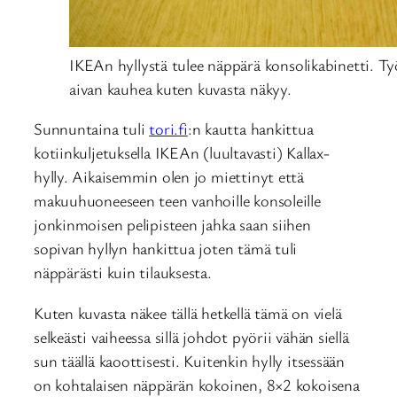
IKEAn hyllystä tulee näppärä konsolikabinetti. Työ 
aivan kauhea kuten kuvasta näkyy.
Sunnuntaina tuli
tori.fi
:n kautta hankittua
kotiinkuljetuksella IKEAn (luultavasti) Kallax-
hylly. Aikaisemmin olen jo miettinyt että
makuuhuoneeseen teen vanhoille konsoleille
jonkinmoisen pelipisteen jahka saan siihen
sopivan hyllyn hankittua joten tämä tuli
näppärästi kuin tilauksesta.
Kuten kuvasta näkee tällä hetkellä tämä on vielä
selkeästi vaiheessa sillä johdot pyörii vähän siellä
sun täällä kaoottisesti. Kuitenkin hylly itsessään
on kohtalaisen näppärän kokoinen, 8×2 kokoisena