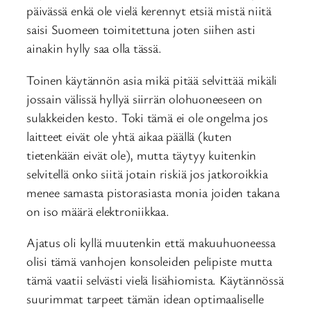
päivässä enkä ole vielä kerennyt etsiä mistä niitä
saisi Suomeen toimitettuna joten siihen asti
ainakin hylly saa olla tässä.
Toinen käytännön asia mikä pitää selvittää mikäli
jossain välissä hyllyä siirrän olohuoneeseen on
sulakkeiden kesto. Toki tämä ei ole ongelma jos
laitteet eivät ole yhtä aikaa päällä (kuten
tietenkään eivät ole), mutta täytyy kuitenkin
selvitellä onko siitä jotain riskiä jos jatkoroikkia
menee samasta pistorasiasta monia joiden takana
on iso määrä elektroniikkaa.
Ajatus oli kyllä muutenkin että makuuhuoneessa
olisi tämä vanhojen konsoleiden pelipiste mutta
tämä vaatii selvästi vielä lisähiomista. Käytännössä
suurimmat tarpeet tämän idean optimaaliselle