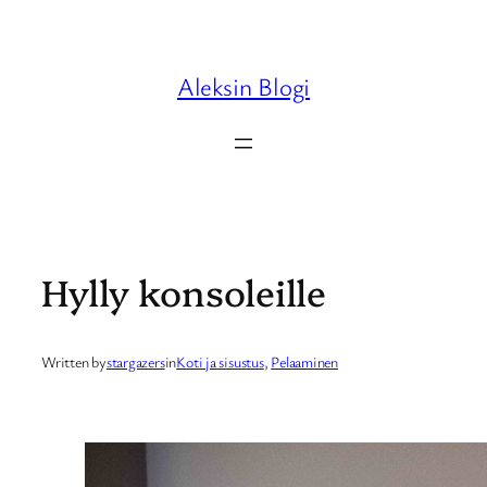
Skip
to
content
Aleksin Blogi
Hylly konsoleille
Written by
stargazers
in
Koti ja sisustus
, 
Pelaaminen