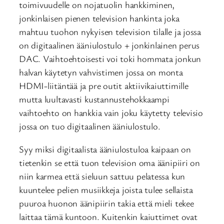
toimivuudelle on nojatuolin hankkiminen,
jonkinlaisen pienen television hankinta joka
mahtuu tuohon nykyisen television tilalle ja jossa
on digitaalinen ääniulostulo + jonkinlainen perus
DAC. Vaihtoehtoisesti voi toki hommata jonkun
halvan käytetyn vahvistimen jossa on monta
HDMI-liitäntää ja pre outit aktiivikaiuttimille
mutta luultavasti kustannustehokkaampi
vaihtoehto on hankkia vain joku käytetty televisio
jossa on tuo digitaalinen ääniulostulo.
Syy miksi digitaalista ääniulostuloa kaipaan on
tietenkin se että tuon television oma äänipiiri on
niin karmea että sieluun sattuu pelatessa kun
kuuntelee pelien musiikkeja joista tulee sellaista
puuroa huonon äänipiirin takia että mieli tekee
laittaa tämä kuntoon. Kuitenkin kaiuttimet ovat