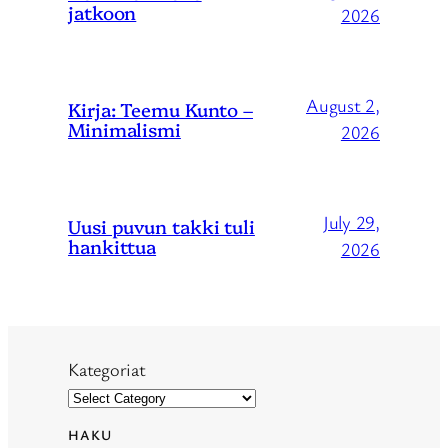
jatkoon
2026
August 2,
Kirja: Teemu Kunto –
Minimalismi
2026
July 29,
Uusi puvun takki tuli
hankittua
2026
Kategoriat
HAKU