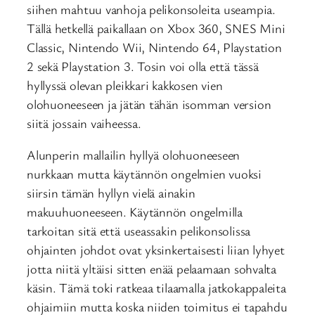
siihen mahtuu vanhoja pelikonsoleita useampia.
Tällä hetkellä paikallaan on Xbox 360, SNES Mini
Classic, Nintendo Wii, Nintendo 64, Playstation
2 sekä Playstation 3. Tosin voi olla että tässä
hyllyssä olevan pleikkari kakkosen vien
olohuoneeseen ja jätän tähän isomman version
siitä jossain vaiheessa.
Alunperin mallailin hyllyä olohuoneeseen
nurkkaan mutta käytännön ongelmien vuoksi
siirsin tämän hyllyn vielä ainakin
makuuhuoneeseen. Käytännön ongelmilla
tarkoitan sitä että useassakin pelikonsolissa
ohjainten johdot ovat yksinkertaisesti liian lyhyet
jotta niitä yltäisi sitten enää pelaamaan sohvalta
käsin. Tämä toki ratkeaa tilaamalla jatkokappaleita
ohjaimiin mutta koska niiden toimitus ei tapahdu