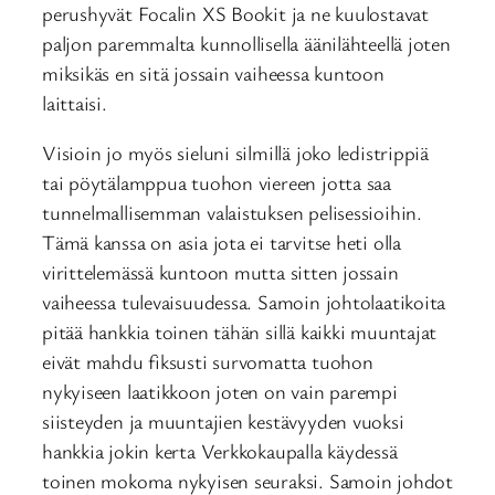
perushyvät Focalin XS Bookit ja ne kuulostavat
paljon paremmalta kunnollisella äänilähteellä joten
miksikäs en sitä jossain vaiheessa kuntoon
laittaisi.
Visioin jo myös sieluni silmillä joko ledistrippiä
tai pöytälamppua tuohon viereen jotta saa
tunnelmallisemman valaistuksen pelisessioihin.
Tämä kanssa on asia jota ei tarvitse heti olla
virittelemässä kuntoon mutta sitten jossain
vaiheessa tulevaisuudessa. Samoin johtolaatikoita
pitää hankkia toinen tähän sillä kaikki muuntajat
eivät mahdu fiksusti survomatta tuohon
nykyiseen laatikkoon joten on vain parempi
siisteyden ja muuntajien kestävyyden vuoksi
hankkia jokin kerta Verkkokaupalla käydessä
toinen mokoma nykyisen seuraksi. Samoin johdot