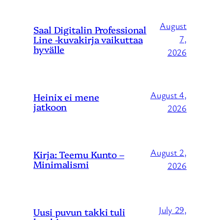
August
Saal Digitalin Professional
Line -kuvakirja vaikuttaa
7,
hyvälle
2026
August 4,
Heinix ei mene
jatkoon
2026
August 2,
Kirja: Teemu Kunto –
Minimalismi
2026
July 29,
Uusi puvun takki tuli