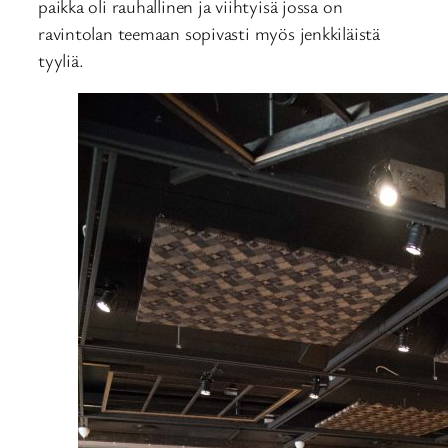
paikka oli rauhallinen ja viihtyisä jossa on
ravintolan teemaan sopivasti myös jenkkiläistä
tyyliä.