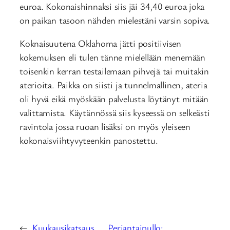
euroa. Kokonaishinnaksi siis jäi 34,40 euroa joka
on paikan tasoon nähden mielestäni varsin sopiva.
Koknaisuutena Oklahoma jätti positiivisen
kokemuksen eli tulen tänne mielellään menemään
toisenkin kerran testailemaan pihvejä tai muitakin
aterioita. Paikka on siisti ja tunnelmallinen, ateria
oli hyvä eikä myöskään palvelusta löytänyt mitään
valittamista. Käytännössä siis kyseessä on selkeästi
ravintola jossa ruoan lisäksi on myös yleiseen
kokonaisviihtyvyteenkin panostettu.
←
Kuukausikatsaus
Perjantaipullo: