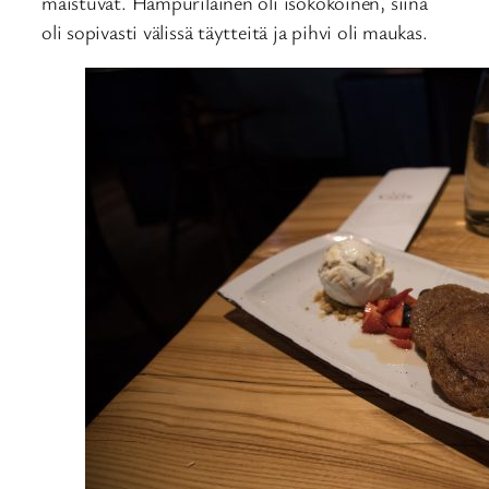
maistuvat. Hampurilainen oli isokokoinen, siinä
oli sopivasti välissä täytteitä ja pihvi oli maukas.