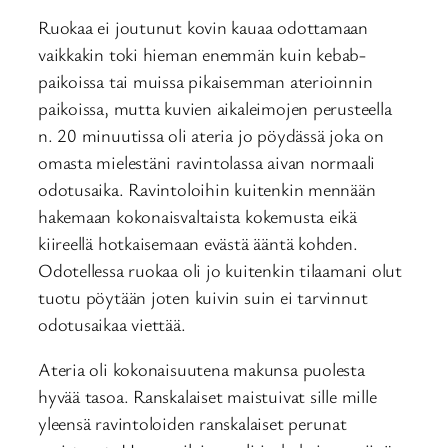
Ruokaa ei joutunut kovin kauaa odottamaan
vaikkakin toki hieman enemmän kuin kebab-
paikoissa tai muissa pikaisemman aterioinnin
paikoissa, mutta kuvien aikaleimojen perusteella
n. 20 minuutissa oli ateria jo pöydässä joka on
omasta mielestäni ravintolassa aivan normaali
odotusaika. Ravintoloihin kuitenkin mennään
hakemaan kokonaisvaltaista kokemusta eikä
kiireellä hotkaisemaan evästä ääntä kohden.
Odotellessa ruokaa oli jo kuitenkin tilaamani olut
tuotu pöytään joten kuivin suin ei tarvinnut
odotusaikaa viettää.
Ateria oli kokonaisuutena makunsa puolesta
hyvää tasoa. Ranskalaiset maistuivat sille mille
yleensä ravintoloiden ranskalaiset perunat