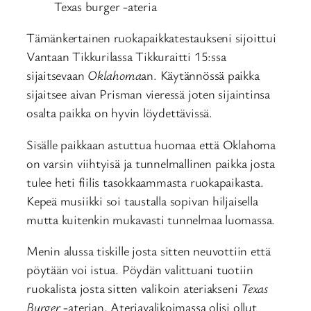
Texas burger -ateria
Tämänkertainen ruokapaikkatestaukseni sijoittui
Vantaan Tikkurilassa Tikkuraitti 15:ssa
sijaitsevaan
Oklahoma
an. Käytännössä paikka
sijaitsee aivan Prisman vieressä joten sijaintinsa
osalta paikka on hyvin löydettävissä.
Sisälle paikkaan astuttua huomaa että Oklahoma
on varsin viihtyisä ja tunnelmallinen paikka josta
tulee heti fiilis tasokkaammasta ruokapaikasta.
Kepeä musiikki soi taustalla sopivan hiljaisella
mutta kuitenkin mukavasti tunnelmaa luomassa.
Menin alussa tiskille josta sitten neuvottiin että
pöytään voi istua. Pöydän valittuani tuotiin
ruokalista josta sitten valikoin ateriakseni
Texas
Burger
-aterian. Ateriavalikoimassa olisi ollut