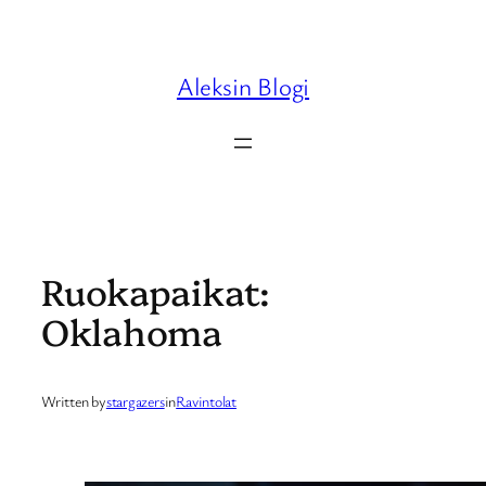
Skip
to
content
Aleksin Blogi
Ruokapaikat:
Oklahoma
Written by
stargazers
in
Ravintolat