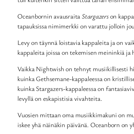
Oceanbornin avausraita
Stargazers
on kappale
tapauksissa nimimerkki on varattu jolloin j
Levy on täynnä loistavia kappaleita ja on vai
kappaleita joissa on tekemisen meininkiä ja 
Vaikka Nightwish on tehnyt musiikillisesti h
kuinka Gethsemane-kappaleessa on kristillisen
kuinka Stargazers-kappaleessa on fantasiaviva
levyllä on eskapistisia vivahteita.
Vuosien mittaan oma musiikkimakuni on muov
iskee yhä näinäkin päivänä. Oceanborn on y