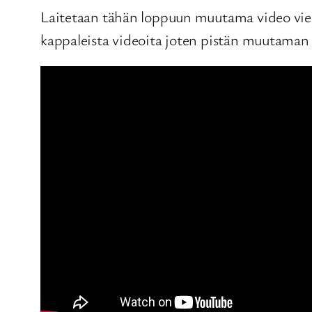
Laitetaan tähän loppuun muutama video vielä Y
kappaleista videoita joten pistän muutaman se