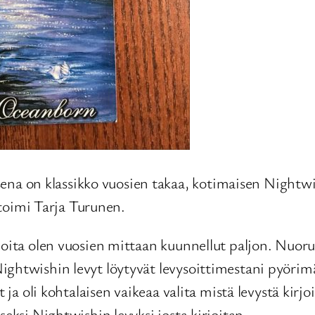
a on klassikko vuosien takaa, kotimaisen Nightwi
a toimi Tarja Turunen.
joita olen vuosien mittaan kuunnellut paljon. Nuoru
ghtwishin levyt löytyvät levysoittimestani pyörimä
t ja oli kohtalaisen vaikeaa valita mistä levystä kirj
seksi Nightwishin levyksi josta kirjoitan.