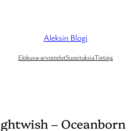
Aleksin Blogi
Elokuva-arvostelut
Suosituksia
Tietoja
ghtwish – Oceanborn