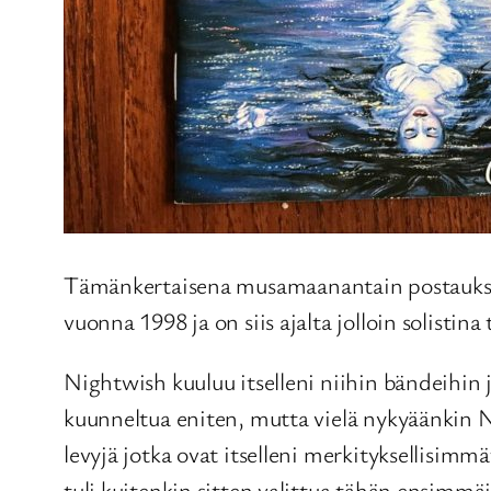
Tämänkertaisena musamaanantain postauksen
vuonna 1998 ja on siis ajalta jolloin solistin
Nightwish kuuluu itselleni niihin bändeihin 
kuunneltua eniten, mutta vielä nykyäänkin Ni
levyjä jotka ovat itselleni merkityksellisimmä
tuli kuitenkin sitten valittua tähän ensimmäi