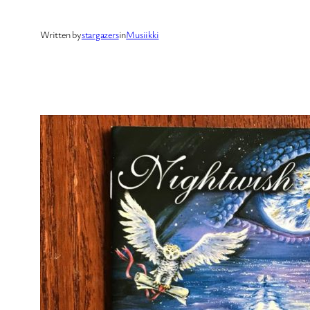
Written by
stargazers
in
Musiikki