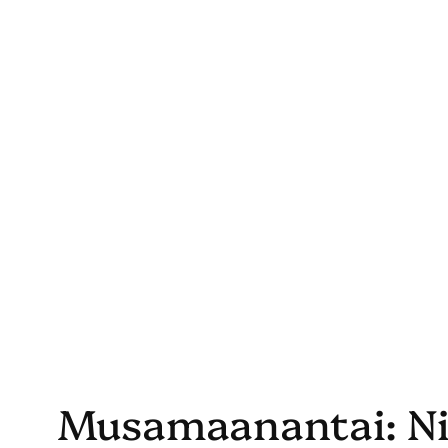
Skip
to
content
Musamaanantai: Ni