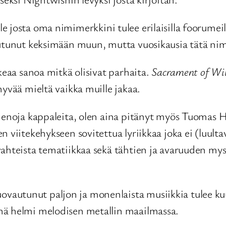
 josta oma nimimerkkini tulee erilaisilla foorumeilla,
outunut keksimään muun, mutta vuosikausia tätä nimi
keaa sanoa mitkä olisivat parhaita.
Sacrament of Wil
hyvää mieltä vaikka muille jakaa.
ienoja kappaleita, olen aina pitänyt myös Tuomas Ho
 viitekehykseen sovitettua lyriikkaa joka ei (luultav
hteista tematiikkaa sekä tähtien ja avaruuden mystii
autunut paljon ja monenlaista musiikkia tulee ku
hä helmi melodisen metallin maailmassa.