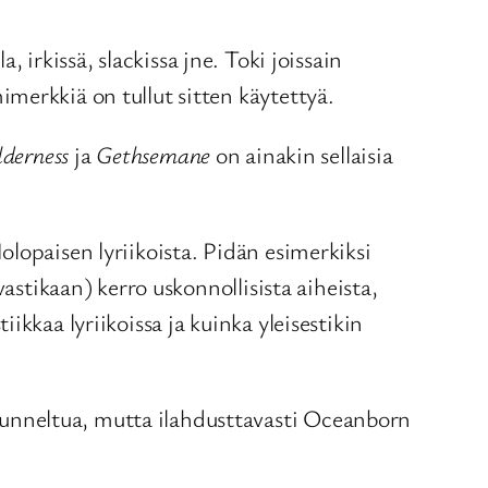
 irkissä, slackissa jne. Toki joissain
merkkiä on tullut sitten käytettyä.
derness
ja
Gethsemane
on ainakin sellaisia
lopaisen lyriikoista. Pidän esimerkiksi
astikaan) kerro uskonnollisista aiheista,
kkaa lyriikoissa ja kuinka yleisestikin
unneltua, mutta ilahdusttavasti Oceanborn