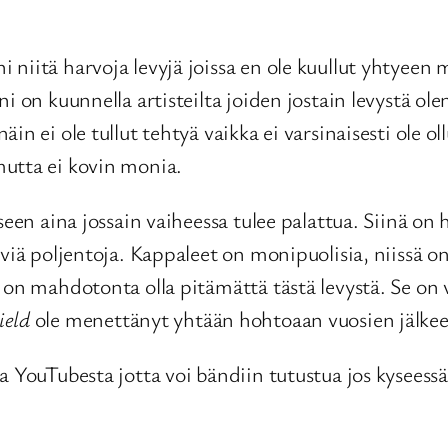
iitä harvoja levyjä joissa en ole kuullut yhtyeen mu
i on kuunnella artisteilta joiden jostain levystä o
n ei ole tullut tehtyä vaikka ei varsinaisesti ole oll
mutta ei kovin monia.
seen aina jossain vaiheessa tulee palattua. Siinä o
viä poljentoja. Kappaleet on monipuolisia, niissä on 
 on mahdotonta olla pitämättä tästä levystä. Se on v
ield
ole menettänyt yhtään hohtoaan vuosien jälke
a YouTubesta jotta voi bändiin tutustua jos kyseess