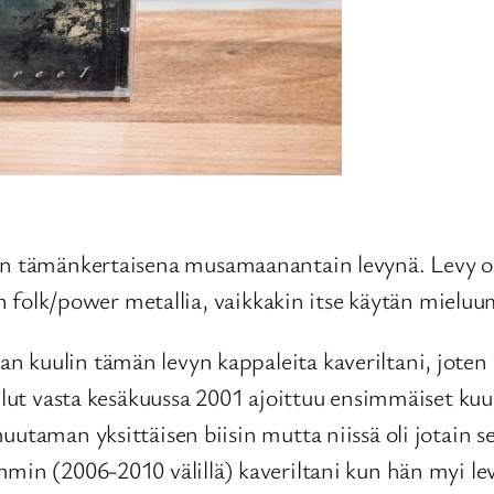
n tämänkertaisena musamaanantain levynä. Levy on
 on folk/power metallia, vaikkakin itse käytän mielu
 kuulin tämän levyn kappaleita kaveriltani, joten 
llut vasta kesäkuussa 2001 ajoittuu ensimmäiset kuul
utaman yksittäisen biisin mutta niissä oli jotain sel
mmin (2006-2010 välillä) kaveriltani kun hän myi le