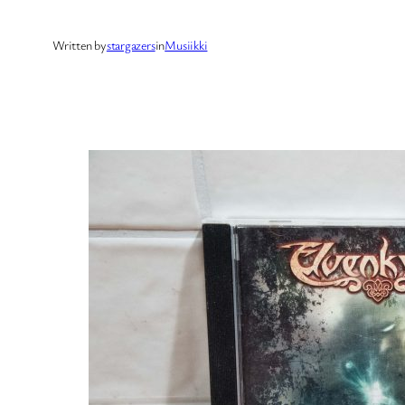
Written by
stargazers
in
Musiikki