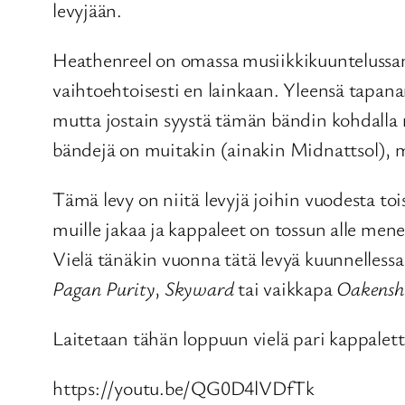
levyjään.
Heathenreel on omassa musiikkikuuntelussani n
vaihtoehtoisesti en lainkaan. Yleensä tapanan
mutta jostain syystä tämän bändin kohdalla näi
bändejä on muitakin (ainakin Midnattsol), 
Tämä levy on niitä levyjä joihin vuodesta toi
muille jakaa ja kappaleet on tossun alle mene
Vielä tänäkin vuonna tätä levyä kuunnellessa
Pagan Purity
,
Skyward
tai vaikkapa
Oakensh
Laitetaan tähän loppuun vielä pari kappalett
https://youtu.be/QG0D4lVDfTk