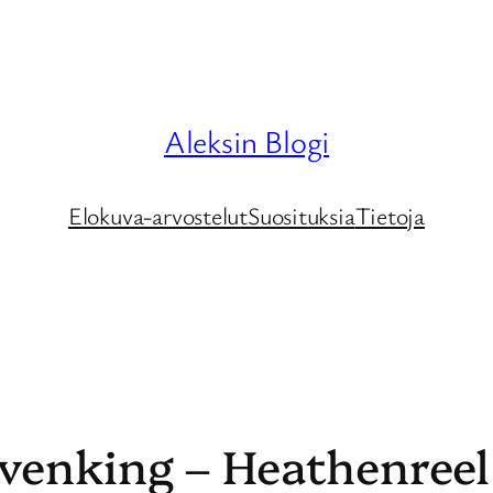
Aleksin Blogi
Elokuva-arvostelut
Suosituksia
Tietoja
venking – Heathenreel