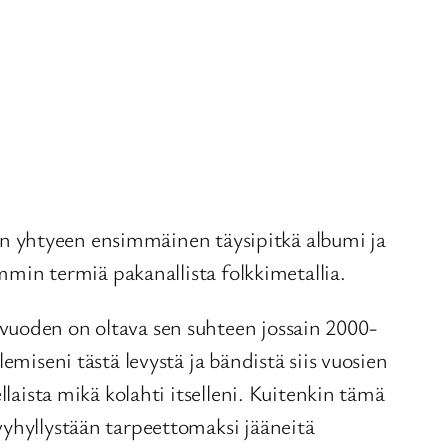
 yhtyeen ensimmäinen täysipitkä albumi ja
ummin termiä pakanallista folkkimetallia.
vuoden on oltava sen suhteen jossain 2000-
emiseni tästä levystä ja bändistä siis vuosien
laista mikä kolahti itselleni. Kuitenkin tämä
vyhyllystään tarpeettomaksi jääneitä