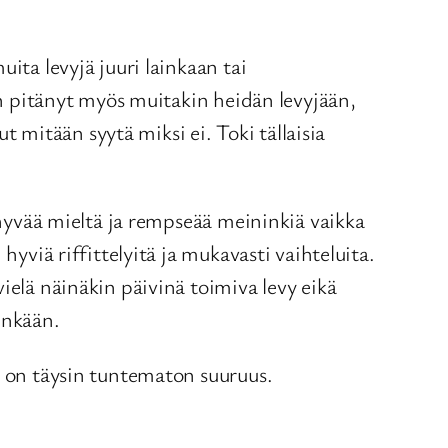
ita levyjä juuri lainkaan tai
len pitänyt myös muitakin heidän levyjään,
ut mitään syytä miksi ei. Toki tällaisia
n hyvää mieltä ja rempseää meininkiä vaikka
hyviä riffittelyitä ja mukavasti vaihteluita.
ielä näinäkin päivinä toimiva levy eikä
enkään.
ä on täysin tuntematon suuruus.