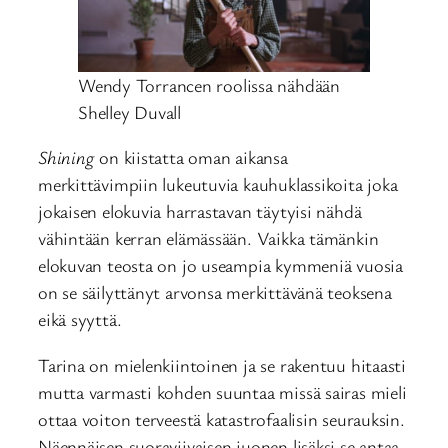
Wendy Torrancen roolissa nähdään
Shelley Duvall
Shining
on kiistatta oman aikansa
merkittävimpiin lukeutuvia kauhuklassikoita joka
jokaisen elokuvia harrastavan täytyisi nähdä
vähintään kerran elämässään. Vaikka tämänkin
elokuvan teosta on jo useampia kymmeniä vuosia
on se säilyttänyt arvonsa merkittävänä teoksena
eikä syyttä.
Tarina on mielenkiintoinen ja se rakentuu hitaasti
mutta varmasti kohden suuntaa missä sairas mieli
ottaa voiton terveestä katastrofaalisin seurauksin.
Näennäisen suoraviivaisen juonen lisäksi se antaa