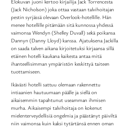
Elokuvan juoni kertoo kirjailija Jack Torrencesta
(Jack Nicholson) joka ottaa vastaan talvihoitajan
pestin syrjässä olevaan Overlook-hotellille. Hän
menee hotellille pitämään sitä kunnossa yhdessä
vaimonsa Wendyn (Shelley Duvall) sekä poikansa
Dannyn (Danny Lloyd) kanssa. Ajatuksena Jackilla
on saada talven aikana kirjoitetuksi kirjaansa sillä
etäinen hotelli kaukana kaikesta antaa mitä
ihanteellisimman ympäristön keskittyä taiteen
tuottamiseen.
Ikävästi hotelli sattuu olemaan rakennettu
intiaanien hautuumaan päälle ja siellä on
aikaisemmin tapahtunut useamman ihmisen
murha. Aikaisempi talvihoitaja on kokenut
mielenterveydellisiä ongelmia ja päästänyt päiviltä
niin vaimonsa kuin kaksi tytärtänsä ennen oman