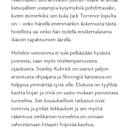
katsojalleen useampia kysymyksiä pohdittavaksi,
kuten esimerkiksi sen kuka Jack Torrence lopulta
on – onko hänellä enemmänkin kokemusta tästä
hotellista vai onko hän todella ensikertalaisena
ikävien tapahtumien äärellä.
Hohdon vetovoima ei tule pelkästään hyvästä
juonesta, vaan myös mieleenpainuvasta
ojauksesta. Stanley Kubrick on saanut paljon
arvostusta ohjaajana ja Shiningiä katsoessa on
helppoa ymmärtää syitä sille. Elokuva on tyylikäs
kautta linjan ja siinä on saatu mukaan painostava
tunnelma. Sen kuvaukselliset ratkaisut ovat
toimivia ja pitkät leikkaukset ja sen myötä
rakentuva verkkainen tunnelma on omiaan
vahvistamaan hitaasti hiipivää kauhua.