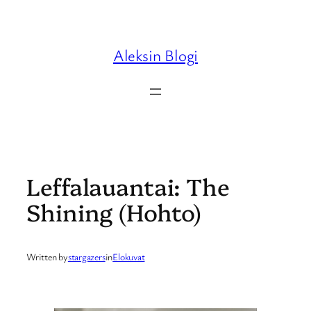
Skip
to
content
Aleksin Blogi
Leffalauantai: The
Shining (Hohto)
Written by
stargazers
in
Elokuvat