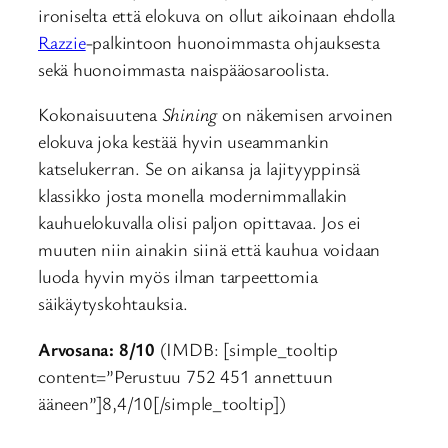
ironiselta että elokuva on ollut aikoinaan ehdolla
Razzie
-palkintoon huonoimmasta ohjauksesta
sekä huonoimmasta naispääosaroolista.
Kokonaisuutena
Shining
on näkemisen arvoinen
elokuva joka kestää hyvin useammankin
katselukerran. Se on aikansa ja lajityyppinsä
klassikko josta monella modernimmallakin
kauhuelokuvalla olisi paljon opittavaa. Jos ei
muuten niin ainakin siinä että kauhua voidaan
luoda hyvin myös ilman tarpeettomia
säikäytyskohtauksia.
Arvosana: 8/10
(IMDB: [simple_tooltip
content=”Perustuu 752 451 annettuun
ääneen”]8,4/10[/simple_tooltip])