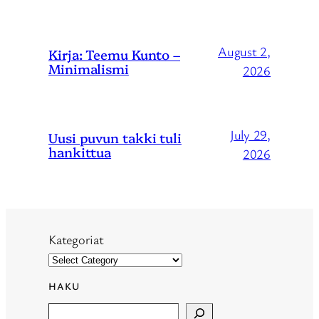
August 2,
Kirja: Teemu Kunto –
Minimalismi
2026
July 29,
Uusi puvun takki tuli
hankittua
2026
Kategoriat
HAKU
Search