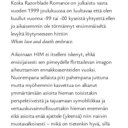
Koska Razorblade Romance on julkaistu vasta
vuoden 1999 joulukuussa on luultavaa että olen
kuullut vuonna -99 tai -00 kyseistä yhtyettä ellen
jo aikaisemmin ole törmännyt ensimmäiseltä
levyltä löytyneeseen hittiin
When love and death embrace
.
Aikoinaan HIM ei itselleni iskenyt, ehkä
ensisijaisesti sen pimeydelle flirttailevan imagon
aiheuttamien ennakkoasenteiden vuoksi.
Nuorempana sellaista piti pahempana juttuna
mutta myöhemmin kasvettua on alkanut
ymmärtämään asioita hieman toisistakin
perspektiiveistä ja tajuamaan symobliikkaa ja
vertauskuvainnollisuuttakin hieman enemmän
eikä asioita enää ajattele (yleensä) niin naiivin
mustavalkoisesti – mikä on tietenkin hyvä, sillä