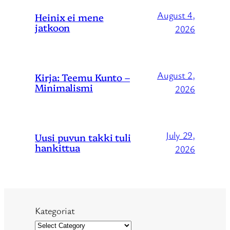
August 4,
Heinix ei mene
jatkoon
2026
August 2,
Kirja: Teemu Kunto –
Minimalismi
2026
July 29,
Uusi puvun takki tuli
hankittua
2026
Kategoriat