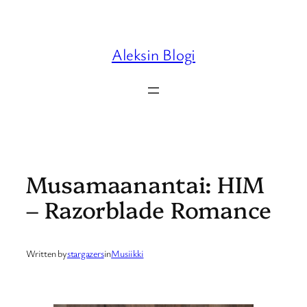
Skip
to
content
Aleksin Blogi
Musamaanantai: HIM
– Razorblade Romance
Written by
stargazers
in
Musiikki