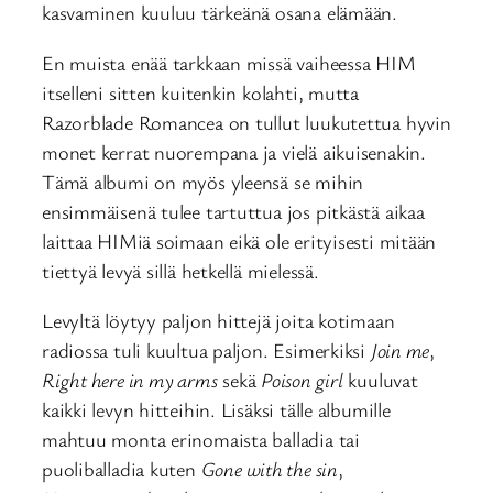
kasvaminen kuuluu tärkeänä osana elämään.
En muista enää tarkkaan missä vaiheessa HIM
itselleni sitten kuitenkin kolahti, mutta
Razorblade Romancea on tullut luukutettua hyvin
monet kerrat nuorempana ja vielä aikuisenakin.
Tämä albumi on myös yleensä se mihin
ensimmäisenä tulee tartuttua jos pitkästä aikaa
laittaa HIMiä soimaan eikä ole erityisesti mitään
tiettyä levyä sillä hetkellä mielessä.
Levyltä löytyy paljon hittejä joita kotimaan
radiossa tuli kuultua paljon. Esimerkiksi
Join me
,
Right here in my arms
sekä
Poison girl
kuuluvat
kaikki levyn hitteihin. Lisäksi tälle albumille
mahtuu monta erinomaista balladia tai
puoliballadia kuten
Gone with the sin
,