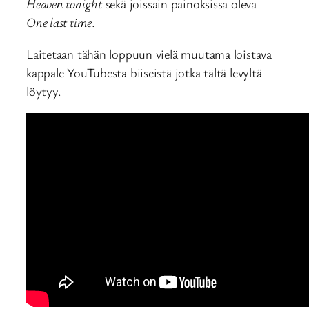
Heaven tonight
sekä joissain painoksissa oleva
One last time
.
Laitetaan tähän loppuun vielä muutama loistava
kappale YouTubesta biiseistä jotka tältä levyltä
löytyy.