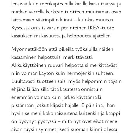
lensivät kuin merikapteenilla karille karauttaessa ja
matkan varrella kerkesin tuotteen muutaman osan
laittamaan väärinpäin kiinni – kuinkas muuten.
Kyseessä on siis varsin perinteinen IKEA-tuote
kasauksen mukavuutta ja helppoutta ajatellen.
Myönnettäköön että oikeilla työkaluilla näiden
kasaaminen helpottuisi merkittävästi.
Akkukäyttöinen ruuvari helpottaisi merkittävästi
niin voiman käytön kuin hermojenkin suhteen.
Luultavasti tuotteen saisi myös helpommin täysin
ehjänä läjään sillä tätä kasatessa onnistuin
enemmän voimaa kuin järkeä käyttämällä
pistämään jotkut klipsit hajalle. Eipä siinä, ihan
hyvin se meni kokonaisuutena kuitenkin ja kaappi
on pysynyt pystyssä – mitä nyt ovet eivät mene
aivan täysin symmetrisesti suoraan kiinni ollessa