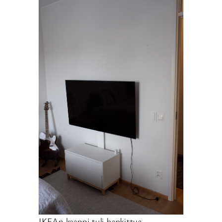
IKEAn kaappi tuli hankittua