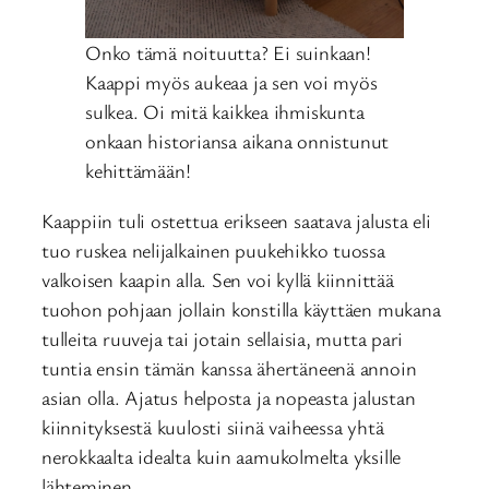
Onko tämä noituutta? Ei suinkaan!
Kaappi myös aukeaa ja sen voi myös
sulkea. Oi mitä kaikkea ihmiskunta
onkaan historiansa aikana onnistunut
kehittämään!
Kaappiin tuli ostettua erikseen saatava jalusta eli
tuo ruskea nelijalkainen puukehikko tuossa
valkoisen kaapin alla. Sen voi kyllä kiinnittää
tuohon pohjaan jollain konstilla käyttäen mukana
tulleita ruuveja tai jotain sellaisia, mutta pari
tuntia ensin tämän kanssa ähertäneenä annoin
asian olla. Ajatus helposta ja nopeasta jalustan
kiinnityksestä kuulosti siinä vaiheessa yhtä
nerokkaalta idealta kuin aamukolmelta yksille
lähteminen.