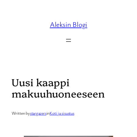
Skip
to
content
Aleksin Blogi
Uusi kaappi
makuuhuoneeseen
Written by
stargazers
in
Koti ja sisustus