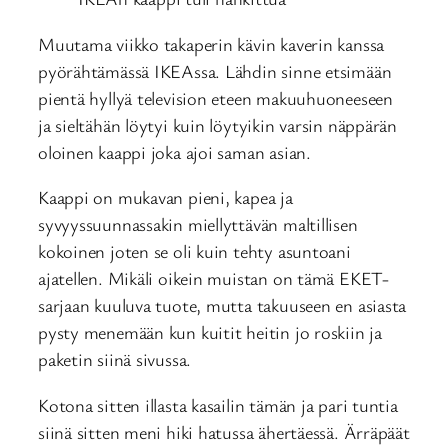
Muutama viikko takaperin kävin kaverin kanssa
pyörähtämässä IKEAssa. Lähdin sinne etsimään
pientä hyllyä television eteen makuuhuoneeseen
ja sieltähän löytyi kuin löytyikin varsin näppärän
oloinen kaappi joka ajoi saman asian.
Kaappi on mukavan pieni, kapea ja
syvyyssuunnassakin miellyttävän maltillisen
kokoinen joten se oli kuin tehty asuntoani
ajatellen. Mikäli oikein muistan on tämä EKET-
sarjaan kuuluva tuote, mutta takuuseen en asiasta
pysty menemään kun kuitit heitin jo roskiin ja
paketin siinä sivussa.
Kotona sitten illasta kasailin tämän ja pari tuntia
siinä sitten meni hiki hatussa ähertäessä. Ärräpäät