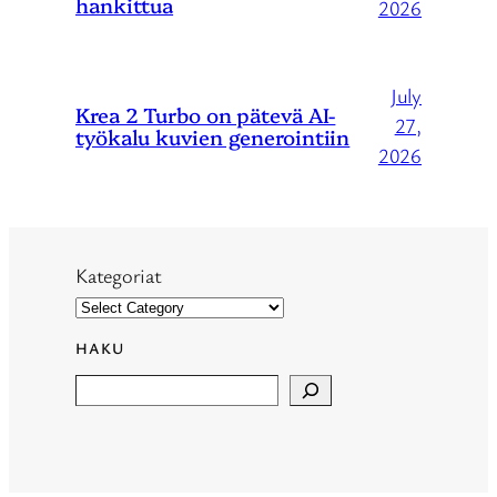
hankittua
2026
July
Krea 2 Turbo on pätevä AI-
27,
työkalu kuvien generointiin
2026
Kategoriat
HAKU
Search