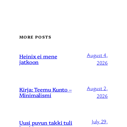
MORE POSTS
August 4,
Heinix ei mene
jatkoon
2026
August 2,
Kirja: Teemu Kunto –
Minimalismi
2026
July 29,
Uusi puvun takki tuli