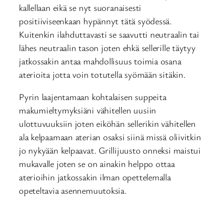
kallellaan eikä se nyt suoranaisesti
positiiviseenkaan hypännyt tätä syödessä.
Kuitenkin ilahduttavasti se saavutti neutraalin tai
lähes neutraalin tason joten ehkä sellerille täytyy
jatkossakin antaa mahdollisuus toimia osana
aterioita jotta voin totutella syömään sitäkin.
Pyrin laajentamaan kohtalaisen suppeita
makumieltymyksiäni vähitellen uusiin
ulottuvuuksiin joten eiköhän sellerikin vähitellen
ala kelpaamaan aterian osaksi siinä missä oliivitkin
jo nykyään kelpaavat. Grillijuusto onneksi maistui
mukavalle joten se on ainakin helppo ottaa
aterioihin jatkossakin ilman opettelemalla
opeteltavia asennemuutoksia.