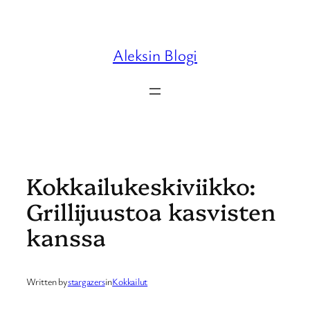
Skip
to
content
Aleksin Blogi
Kokkailukeskiviikko:
Grillijuustoa kasvisten
kanssa
Written by
stargazers
in
Kokkailut