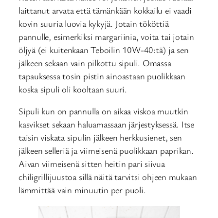
laittanut arvata että tämänkään kokkailu ei vaadi
kovin suuria luovia kykyjä. Jotain tököttiä
pannulle, esimerkiksi margariinia, voita tai jotain
öljyä (ei kuitenkaan Teboilin 10W-40:tä) ja sen
jälkeen sekaan vain pilkottu sipuli. Omassa
tapauksessa tosin pistin ainoastaan puolikkaan
koska sipuli oli kooltaan suuri.
Sipuli kun on pannulla on aikaa viskoa muutkin
kasvikset sekaan haluamassaan järjestyksessä. Itse
taisin viskata sipulin jälkeen herkkusienet, sen
jälkeen selleriä ja viimeisenä puolikkaan paprikan.
Aivan viimeisenä sitten heitin pari siivua
chiligrillijuustoa sillä näitä tarvitsi ohjeen mukaan
lämmittää vain minuutin per puoli.