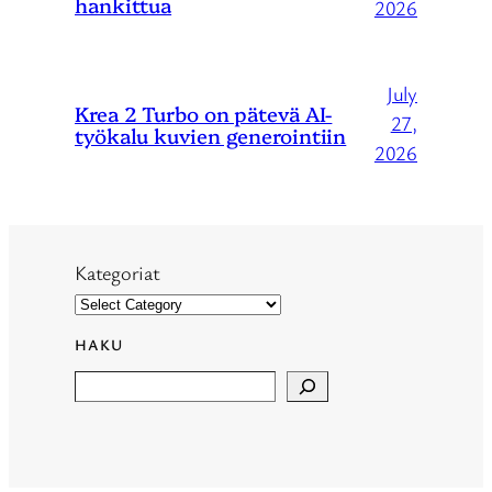
hankittua
2026
July
Krea 2 Turbo on pätevä AI-
27,
työkalu kuvien generointiin
2026
Kategoriat
HAKU
Search