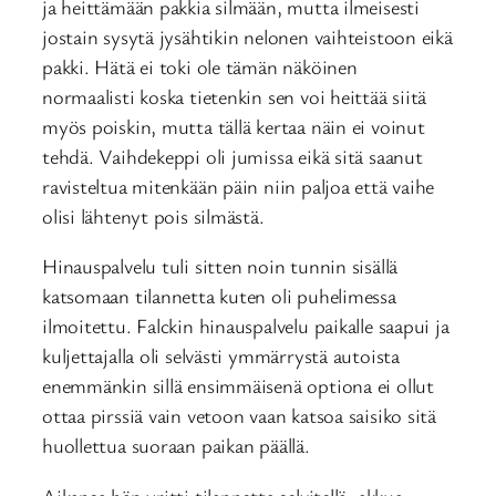
ja heittämään pakkia silmään, mutta ilmeisesti
jostain sysytä jysähtikin nelonen vaihteistoon eikä
pakki. Hätä ei toki ole tämän näköinen
normaalisti koska tietenkin sen voi heittää siitä
myös poiskin, mutta tällä kertaa näin ei voinut
tehdä. Vaihdekeppi oli jumissa eikä sitä saanut
ravisteltua mitenkään päin niin paljoa että vaihe
olisi lähtenyt pois silmästä.
Hinauspalvelu tuli sitten noin tunnin sisällä
katsomaan tilannetta kuten oli puhelimessa
ilmoitettu. Falckin hinauspalvelu paikalle saapui ja
kuljettajalla oli selvästi ymmärrystä autoista
enemmänkin sillä ensimmäisenä optiona ei ollut
ottaa pirssiä vain vetoon vaan katsoa saisiko sitä
huollettua suoraan paikan päällä.
Aikansa hän yritti tilannetta selvitellä, akkua