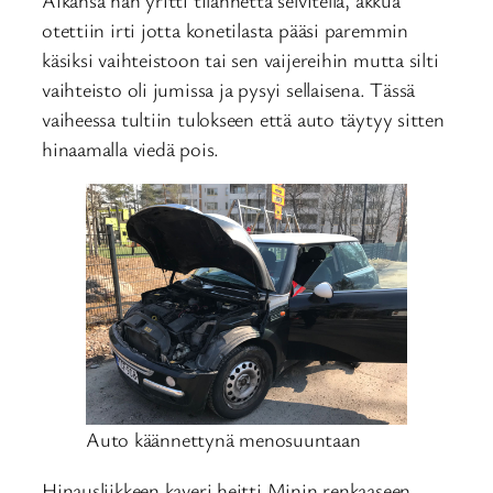
otettiin irti jotta konetilasta pääsi paremmin
käsiksi vaihteistoon tai sen vaijereihin mutta silti
vaihteisto oli jumissa ja pysyi sellaisena. Tässä
vaiheessa tultiin tulokseen että auto täytyy sitten
hinaamalla viedä pois.
Auto käännettynä menosuuntaan
Hinausliikkeen kaveri heitti Minin renkaaseen