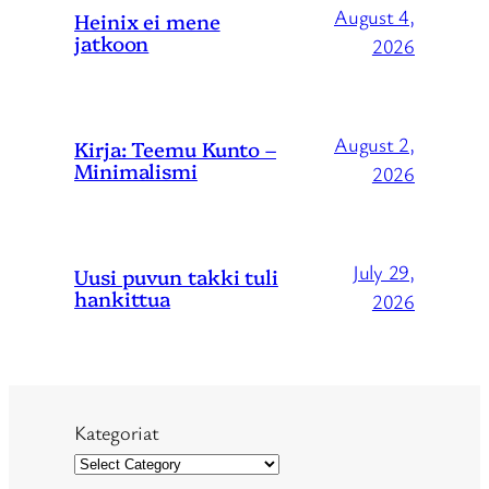
August 4,
Heinix ei mene
jatkoon
2026
August 2,
Kirja: Teemu Kunto –
Minimalismi
2026
July 29,
Uusi puvun takki tuli
hankittua
2026
Kategoriat