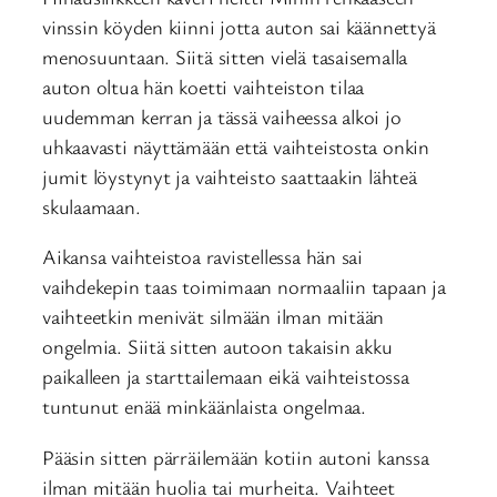
vinssin köyden kiinni jotta auton sai käännettyä
menosuuntaan. Siitä sitten vielä tasaisemalla
auton oltua hän koetti vaihteiston tilaa
uudemman kerran ja tässä vaiheessa alkoi jo
uhkaavasti näyttämään että vaihteistosta onkin
jumit löystynyt ja vaihteisto saattaakin lähteä
skulaamaan.
Aikansa vaihteistoa ravistellessa hän sai
vaihdekepin taas toimimaan normaaliin tapaan ja
vaihteetkin menivät silmään ilman mitään
ongelmia. Siitä sitten autoon takaisin akku
paikalleen ja starttailemaan eikä vaihteistossa
tuntunut enää minkäänlaista ongelmaa.
Pääsin sitten pärräilemään kotiin autoni kanssa
ilman mitään huolia tai murheita. Vaihteet