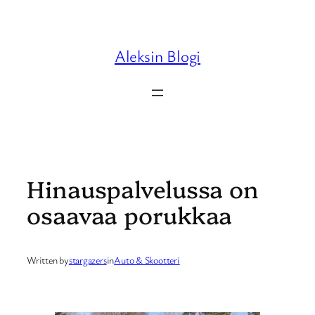
Skip
to
content
Aleksin Blogi
Hinauspalvelussa on
osaavaa porukkaa
Written by
stargazers
in
Auto & Skootteri