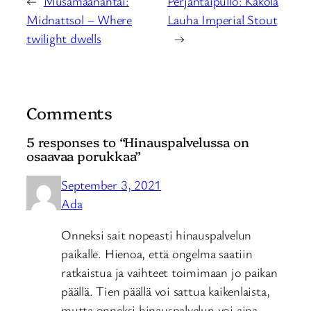
←
Musamaanantai:
Perjantaipullo: Kakola
Midnattsol – Where
Lauha Imperial Stout
twilight dwells
→
Comments
5 responses to “Hinauspalvelussa on
osaavaa porukkaa”
September 3, 2021
Ada
Onneksi sait nopeasti hinauspalvelun
paikalle. Hienoa, että ongelma saatiin
ratkaistua ja vaihteet toimimaan jo paikan
päällä. Tien päällä voi sattua kaikenlaista,
mutta onneksi hinauspalvelun voi aina