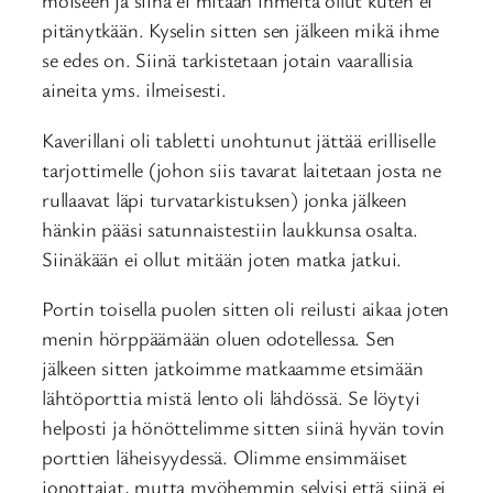
moiseen ja siinä ei mitään ihmeitä ollut kuten ei
pitänytkään. Kyselin sitten sen jälkeen mikä ihme
se edes on. Siinä tarkistetaan jotain vaarallisia
aineita yms. ilmeisesti.
Kaverillani oli tabletti unohtunut jättää erilliselle
tarjottimelle (johon siis tavarat laitetaan josta ne
rullaavat läpi turvatarkistuksen) jonka jälkeen
hänkin pääsi satunnaistestiin laukkunsa osalta.
Siinäkään ei ollut mitään joten matka jatkui.
Portin toisella puolen sitten oli reilusti aikaa joten
menin hörppäämään oluen odotellessa. Sen
jälkeen sitten jatkoimme matkaamme etsimään
lähtöporttia mistä lento oli lähdössä. Se löytyi
helposti ja hönöttelimme sitten siinä hyvän tovin
porttien läheisyydessä. Olimme ensimmäiset
jonottajat, mutta myöhemmin selvisi että siinä ei