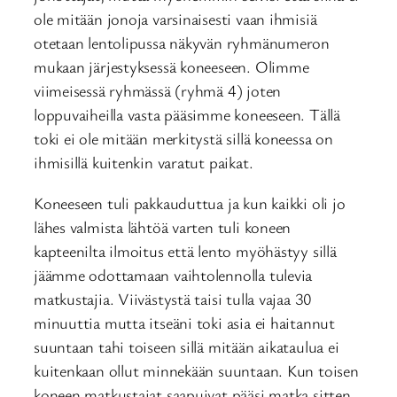
ole mitään jonoja varsinaisesti vaan ihmisiä
otetaan lentolipussa näkyvän ryhmänumeron
mukaan järjestyksessä koneeseen. Olimme
viimeisessä ryhmässä (ryhmä 4) joten
loppuvaiheilla vasta pääsimme koneeseen. Tällä
toki ei ole mitään merkitystä sillä koneessa on
ihmisillä kuitenkin varatut paikat.
Koneeseen tuli pakkauduttua ja kun kaikki oli jo
lähes valmista lähtöä varten tuli koneen
kapteenilta ilmoitus että lento myöhästyy sillä
jäämme odottamaan vaihtolennolla tulevia
matkustajia. Viivästystä taisi tulla vajaa 30
minuuttia mutta itseäni toki asia ei haitannut
suuntaan tahi toiseen sillä mitään aikataulua ei
kuitenkaan ollut minnekään suuntaan. Kun toisen
koneen matkustajat saapuivat pääsi matka sitten