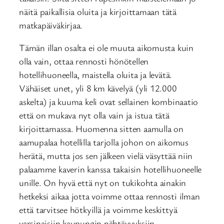
näitä paikallisia oluita ja kirjoittamaan tätä
matkapäiväkirjaa.
Tämän illan osalta ei ole muuta aikomusta kuin
olla vain, ottaa rennosti hönötellen
hotellihuoneella, maistella oluita ja levätä.
Vähäiset unet, yli 8 km kävelyä (yli 12.000
askelta) ja kuuma keli ovat sellainen kombinaatio
että on mukava nyt olla vain ja istua tätä
kirjoittamassa. Huomenna sitten aamulla on
aamupalaa hotellilla tarjolla johon on aikomus
herätä, mutta jos sen jälkeen vielä väsyttää niin
palaamme kaverin kanssa takaisin hotellihuoneelle
unille. On hyvä että nyt on tukikohta ainakin
hetkeksi aikaa jotta voimme ottaa rennosti ilman
että tarvitsee hötkyillä ja voimme keskittyä
varsinaisiin kaupungin nähtävyyksiin.