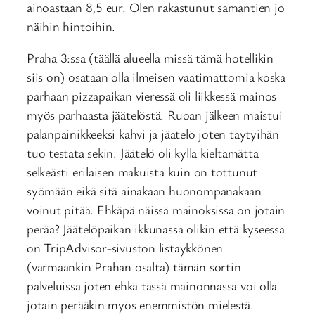
ainoastaan 8,5 eur. Olen rakastunut samantien jo
näihin hintoihin.
Praha 3:ssa (täällä alueella missä tämä hotellikin
siis on) osataan olla ilmeisen vaatimattomia koska
parhaan pizzapaikan vieressä oli liikkessä mainos
myös parhaasta jäätelöstä. Ruoan jälkeen maistui
palanpainikkeeksi kahvi ja jäätelö joten täytyihän
tuo testata sekin. Jäätelö oli kyllä kieltämättä
selkeästi erilaisen makuista kuin on tottunut
syömään eikä sitä ainakaan huonompanakaan
voinut pitää. Ehkäpä näissä mainoksissa on jotain
perää? Jäätelöpaikan ikkunassa olikin että kyseessä
on TripAdvisor-sivuston listaykkönen
(varmaankin Prahan osalta) tämän sortin
palveluissa joten ehkä tässä mainonnassa voi olla
jotain perääkin myös enemmistön mielestä.