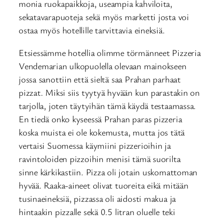
monia ruokapaikkoja, useampia kahviloita,
sekatavarapuoteja sekä myös marketti josta voi
ostaa myös hotellille tarvittavia eineksiä.
Etsiessämme hotellia olimme törmänneet Pizzeria
Vendemarian ulkopuolella olevaan mainokseen
jossa sanottiin että sieltä saa Prahan parhaat
pizzat. Miksi siis tyytyä hyvään kun parastakin on
tarjolla, joten täytyihän tämä käydä testaamassa.
En tiedä onko kyseessä Prahan paras pizzeria
koska muista ei ole kokemusta, mutta jos tätä
vertaisi Suomessa käymiini pizzerioihin ja
ravintoloiden pizzoihin menisi tämä suorilta
sinne kärkikastiin. Pizza oli jotain uskomattoman
hyvää. Raaka-aineet olivat tuoreita eikä mitään
tusinaeineksiä, pizzassa oli aidosti makua ja
hintaakin pizzalle sekä 0.5 litran oluelle teki