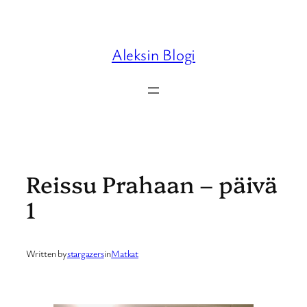
Skip
to
content
Aleksin Blogi
Reissu Prahaan – päivä
1
Written by
stargazers
in
Matkat