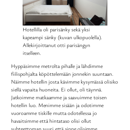
Hotellilla oli parisänky sekä yksi
kapeampi sänky (kuvan ulkopuolella).
Allekirjoittanut otti parisängyn
itselleen.
Hyppäsimme metrolta pihalle ja lähdimme
fiilispohjalta köpöttelemään jonnekin suuntaan.
Näimme hotellin josta kävimme kysymässä olisiko
siellä vapaita huoneita. Ei ollut, oli täynnä.
Jatkoimme matkaamme ja saavuimme toisen
hotellin luo. Menimme sisään ja odotimme
vuoroamme tiskille mutta odotellessa jo
havaitsimme että hintataso olisi ollut
suhteettoman suuri että sinne olisimme