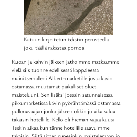
Katuun kirjoitetun tekstin perusteella
joku täällä rakastaa pornoa
Ruoan ja kahvin jälkeen jatkoimme matkaamme
vielä siis tuonne edellisessä kappaleessa
mainitsemalleni Albert-marketille josta kävin
ostamassa muutamat paikalliset oluet
maisteluuni. Sen lisäksi jossain satunnaisessa
pikkumarketissa kävin pyörähtämässä ostamassa
pullonavaajan jonka jälkeen olikin jo aika valua
takaisin hotellille. Kello oli hieman vajaa kuusi
Tsekin aikaa kun tänne hotellille saavuimme
takaisin. Siitä sitten rupesinkin maistelemaan jo