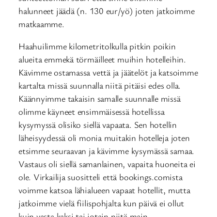
halunneet jäädä (n. 130 eur/yö) joten jatkoimme
matkaamme.
Haahuilimme kilometritolkulla pitkin poikin
alueita emmekä törmäilleet muihin hotelleihin.
Kävimme ostamassa vettä ja jäätelöt ja katsoimme
kartalta missä suunnalla niitä pitäisi edes olla.
Käännyimme takaisin samalle suunnalle missä
olimme käyneet ensimmäisessä hotellissa
kysymyssä olisiko siellä vapaata. Sen hotellin
läheisyydessä oli monia muitakin hotelleja joten
etsimme seuraavan ja kävimme kysymässä samaa.
Vastaus oli siellä samanlainen, vapaita huoneita ei
ole. Virkailija suositteli että bookings.comista
voimme katsoa lähialueen vapaat hotellit, mutta
jatkoimme vielä fiilispohjalta kun päivä ei ollut
kuin vasta kaksi tai jotain niitä main.