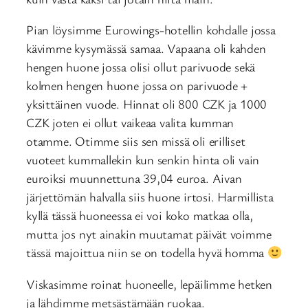
Pian löysimme Eurowings-hotellin kohdalle jossa
kävimme kysymässä samaa. Vapaana oli kahden
hengen huone jossa olisi ollut parivuode sekä
kolmen hengen huone jossa on parivuode +
yksittäinen vuode. Hinnat oli 800 CZK ja 1000
CZK joten ei ollut vaikeaa valita kumman
otamme. Otimme siis sen missä oli erilliset
vuoteet kummallekin kun senkin hinta oli vain
euroiksi muunnettuna 39,04 euroa. Aivan
järjettömän halvalla siis huone irtosi. Harmillista
kyllä tässä huoneessa ei voi koko matkaa olla,
mutta jos nyt ainakin muutamat päivät voimme
tässä majoittua niin se on todella hyvä homma
Viskasimme roinat huoneelle, lepäilimme hetken
ja lähdimme metsästämään ruokaa.