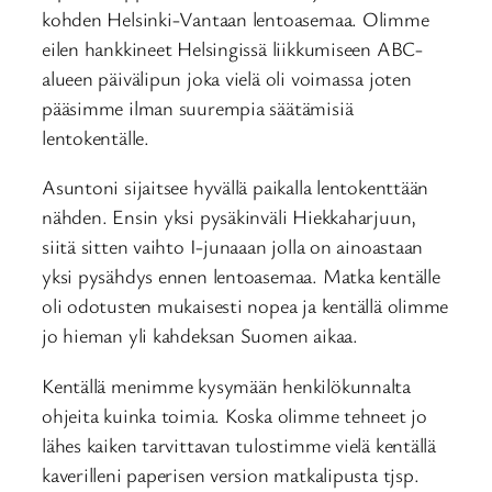
kohden Helsinki-Vantaan lentoasemaa. Olimme
eilen hankkineet Helsingissä liikkumiseen ABC-
alueen päivälipun joka vielä oli voimassa joten
pääsimme ilman suurempia säätämisiä
lentokentälle.
Asuntoni sijaitsee hyvällä paikalla lentokenttään
nähden. Ensin yksi pysäkinväli Hiekkaharjuun,
siitä sitten vaihto I-junaaan jolla on ainoastaan
yksi pysähdys ennen lentoasemaa. Matka kentälle
oli odotusten mukaisesti nopea ja kentällä olimme
jo hieman yli kahdeksan Suomen aikaa.
Kentällä menimme kysymään henkilökunnalta
ohjeita kuinka toimia. Koska olimme tehneet jo
lähes kaiken tarvittavan tulostimme vielä kentällä
kaverilleni paperisen version matkalipusta tjsp.