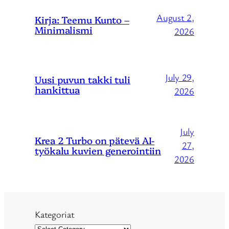
August 2,
Kirja: Teemu Kunto –
Minimalismi
2026
July 29,
Uusi puvun takki tuli
hankittua
2026
July
Krea 2 Turbo on pätevä AI-
27,
työkalu kuvien generointiin
2026
Kategoriat