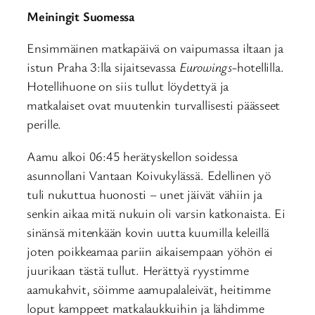
Meiningit Suomessa
Ensimmäinen matkapäivä on vaipumassa iltaan ja
istun Praha 3:lla sijaitsevassa
Eurowings
-hotellilla.
Hotellihuone on siis tullut löydettyä ja
matkalaiset ovat muutenkin turvallisesti päässeet
perille.
Aamu alkoi 06:45 herätyskellon soidessa
asunnollani Vantaan Koivukylässä. Edellinen yö
tuli nukuttua huonosti – unet jäivät vähiin ja
senkin aikaa mitä nukuin oli varsin katkonaista. Ei
sinänsä mitenkään kovin uutta kuumilla keleillä
joten poikkeamaa pariin aikaisempaan yöhön ei
juurikaan tästä tullut. Herättyä ryystimme
aamukahvit, söimme aamupalaleivät, heitimme
loput kamppeet matkalaukkuihin ja lähdimme