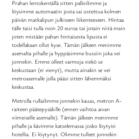
Prahan lentokentällä sitten palloilimme ja
löysimme automaatin josta sai ostettua kolmen
päivän matkalipun julkiseen liikenteeseen. Hintaa
tälle taisi tulla noin 20 euroa tai jotain niitä main
joten mistään pahan hintaisesta lipusta ei
todellakaan ollut kyse. Tämän jälkeen menimme
asemalta pihalle ja hyppäsimme bussiin joka vei
jonnekin. Emme olleet varmoja viekö se
keskustaan (ei vienyt), mutta ainakin se vei
metroasemalle jolla pääsi sitten lähemmäksi
keskustaa.
Metrolla rullailimme jonnekin kauas, metron A-
raiteen päätepysäkille (ennen vaihtoa aivan
viimeiselle asemalle). Tämän jälkeen menimme
pihalle ja kävimme katselemassa josko löytyisi
hotellia. Ei löytynyt. Olimme tulleet jonnekin