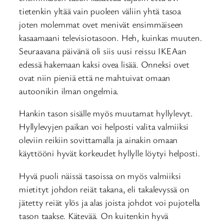
tietenkin yltää vain puoleen väliin yhtä tasoa
joten molemmat ovet menivät ensimmäiseen
kasaamaani televisiotasoon. Heh, kuinkas muuten.
Seuraavana päivänä oli siis uusi reissu IKEAan
edessä hakemaan kaksi ovea lisää. Onneksi ovet
ovat niin pieniä että ne mahtuivat omaan
autoonikin ilman ongelmia.
Hankin tason sisälle myös muutamat hyllylevyt.
Hyllylevyjen paikan voi helposti valita valmiiksi
oleviin reikiin sovittamalla ja ainakin omaan
käyttööni hyvät korkeudet hyllylle löytyi helposti.
Hyvä puoli näissä tasoissa on myös valmiiksi
mietityt johdon reiät takana, eli takalevyssä on
jätetty reiät ylös ja alas joista johdot voi pujotella
tason taakse. Kätevää. On kuitenkin hyvä