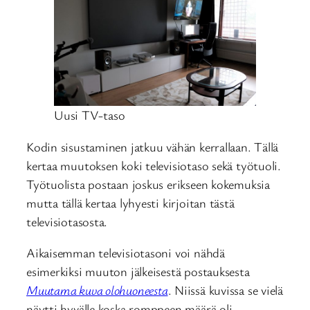
Uusi TV-taso
Kodin sisustaminen jatkuu vähän kerrallaan. Tällä
kertaa muutoksen koki televisiotaso sekä työtuoli.
Työtuolista postaan joskus erikseen kokemuksia
mutta tällä kertaa lyhyesti kirjoitan tästä
televisiotasosta.
Aikaisemman televisiotasoni voi nähdä
esimerkiksi muuton jälkeisestä postauksesta
Muutama kuva olohuoneesta
. Niissä kuvissa se vielä
näytti hyvälle koska romppeen määrä oli