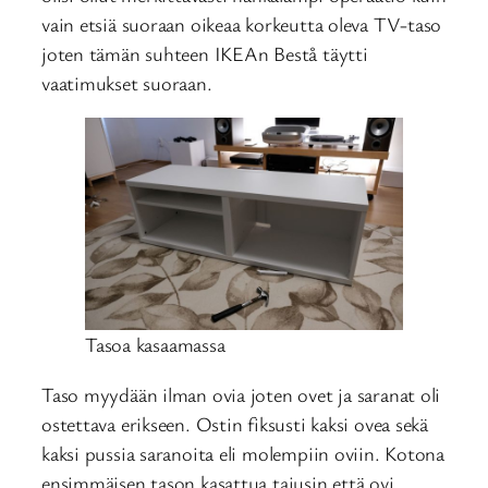
vain etsiä suoraan oikeaa korkeutta oleva TV-taso
joten tämän suhteen IKEAn Bestå täytti
vaatimukset suoraan.
Tasoa kasaamassa
Taso myydään ilman ovia joten ovet ja saranat oli
ostettava erikseen. Ostin fiksusti kaksi ovea sekä
kaksi pussia saranoita eli molempiin oviin. Kotona
ensimmäisen tason kasattua tajusin että ovi