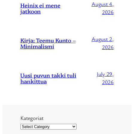
August 4,
Heinix ei mene
jatkoon
2026
August 2,
Kirja: Teemu Kunto –
Minimalismi
2026
July 29,
Uusi puvun takki tuli
hankittua
2026
Kategoriat