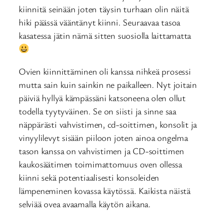
kiinnitä seinään joten täysin turhaan olin näitä
hiki päässä vääntänyt kiinni. Seuraavaa tasoa
kasatessa jätin nämä sitten suosiolla laittamatta
Ovien kiinnittäminen oli kanssa nihkeä prosessi
mutta sain kuin sainkin ne paikalleen. Nyt joitain
päiviä hyllyä kämpässäni katsoneena olen ollut
todella tyytyväinen. Se on siisti ja sinne saa
näppärästi vahvistimen, cd-soittimen, konsolit ja
vinyylilevyt sisään piiloon joten ainoa ongelma
tason kanssa on vahvistimen ja CD-soittimen
kaukosäätimen toimimattomuus oven ollessa
kiinni sekä potentiaalisesti konsoleiden
lämpeneminen kovassa käytössä. Kaikista näistä
selviää ovea avaamalla käytön aikana.