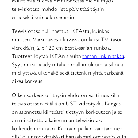
kaiuttimia ei enää olohuoneessa ole oli myös
televisiotaso mahdollista päivittää täysin
erilaiseksi kuin aikaisemmin.
Televisiotaso tuli haettua IKEAsta, kuinkas
muuten. Varsinaisesti kuvassa on kaksi TV-tasoa
vierekkäin, 2 x 120 cm Bestå-sarjan runkoa.
Tuotteen löytää IKEAn sivulta
tämän linkin takaa
.
Syyt miksi päädyin tähän malliin oli omaa silmää
miellyttävä ulkonäkö sekä tietenkin yhtä tärkeänä
oikea korkeus.
Oikea korkeus oli täysin ehdoton vaatimus sillä
televisiotason päällä on UST-videotykki. Kangas
on asennettu kiinteästi tiettyyn korkeuteen ja se
on mitoitettu aikaisemman televisiotason
korkeuden mukaan. Kankaan paikan vaihtaminen
olisi ollut merkittävästi hankalampi operaatio kuin