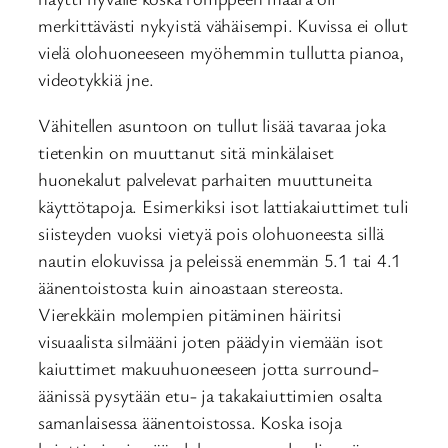
merkittävästi nykyistä vähäisempi. Kuvissa ei ollut
vielä olohuoneeseen myöhemmin tullutta pianoa,
videotykkiä jne.
Vähitellen asuntoon on tullut lisää tavaraa joka
tietenkin on muuttanut sitä minkälaiset
huonekalut palvelevat parhaiten muuttuneita
käyttötapoja. Esimerkiksi isot lattiakaiuttimet tuli
siisteyden vuoksi vietyä pois olohuoneesta sillä
nautin elokuvissa ja peleissä enemmän 5.1 tai 4.1
äänentoistosta kuin ainoastaan stereosta.
Vierekkäin molempien pitäminen häiritsi
visuaalista silmääni joten päädyin viemään isot
kaiuttimet makuuhuoneeseen jotta surround-
äänissä pysytään etu- ja takakaiuttimien osalta
samanlaisessa äänentoistossa. Koska isoja