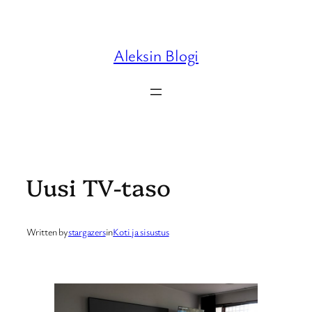
Skip
to
content
Aleksin Blogi
Uusi TV-taso
Written by
stargazers
in
Koti ja sisustus