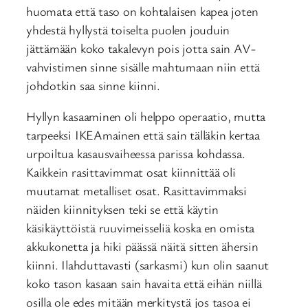
huomata että taso on kohtalaisen kapea joten
yhdestä hyllystä toiselta puolen jouduin
jättämään koko takalevyn pois jotta sain AV-
vahvistimen sinne sisälle mahtumaan niin että
johdotkin saa sinne kiinni.
Hyllyn kasaaminen oli helppo operaatio, mutta
tarpeeksi IKEAmainen että sain tälläkin kertaa
urpoiltua kasausvaiheessa parissa kohdassa.
Kaikkein rasittavimmat osat kiinnittää oli
muutamat metalliset osat. Rasittavimmaksi
näiden kiinnityksen teki se että käytin
käsikäyttöistä ruuvimeisseliä koska en omista
akkukonetta ja hiki päässä näitä sitten ähersin
kiinni. Ilahduttavasti (sarkasmi) kun olin saanut
koko tason kasaan sain havaita että eihän niillä
osilla ole edes mitään merkitystä jos tasoa ei