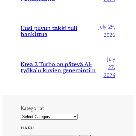
July 29,
Uusi puvun takki tuli
hankittua
2026
July
Krea 2 Turbo on pätevä AI-
27,
työkalu kuvien generointiin
2026
Kategoriat
HAKU