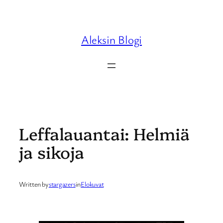
Skip
to
content
Aleksin Blogi
Leffalauantai: Helmiä
ja sikoja
Written by
stargazers
in
Elokuvat