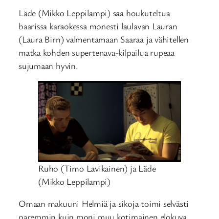
Läde (Mikko Leppilampi) saa houkuteltua
baarissa karaokessa monesti laulavan Lauran
(Laura Birn) valmentamaan Saaraa ja vähitellen
matka kohden supertenava-kilpailua rupeaa
sujumaan hyvin.
Ruho (Timo Lavikainen) ja Läde
(Mikko Leppilampi)
Omaan makuuni Helmiä ja sikoja toimi selvästi
paremmin kuin moni muu kotimainen elokuva