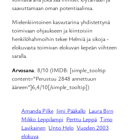
saavuttamaan oman potentiaalinsa.
Mielenkiintoinen kasvutarina yhdistettynä
toimivaan ohjaukseen ja kiintoisiin
henkilöhahmoihin tekee Helmiä ja sikoja -
elokuvasta toimivan elokuvan kepeän viihteen
saralla.
Arvosana
: 8/10 (IMDB: [simple_tooltip
content=”Perustuu 2848 annettuun
ääneen”]6,4/10[/simple_tooltip])
Amanda Pilke
Jimi Pääkallo
Laura Birn
Mikko Leppilampi
Perttu Leppä
Timo
Lavikainen
Unto Helo
Vuoden 2003
elokuva