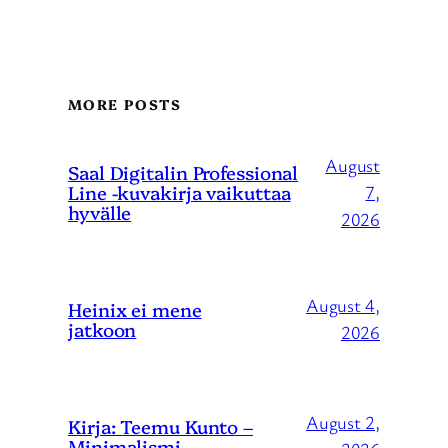
MORE POSTS
August
Saal Digitalin Professional
Line -kuvakirja vaikuttaa
7,
hyvälle
2026
August 4,
Heinix ei mene
jatkoon
2026
August 2,
Kirja: Teemu Kunto –
Minimalismi