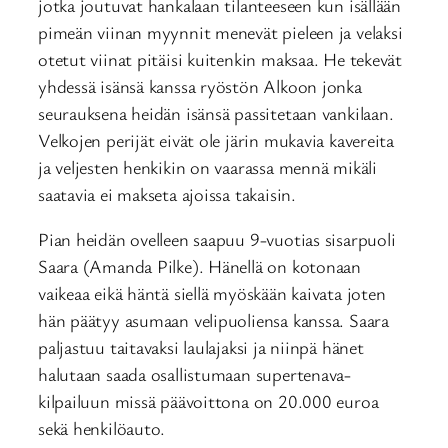
jotka joutuvat hankalaan tilanteeseen kun isällään
pimeän viinan myynnit menevät pieleen ja velaksi
otetut viinat pitäisi kuitenkin maksaa. He tekevät
yhdessä isänsä kanssa ryöstön Alkoon jonka
seurauksena heidän isänsä passitetaan vankilaan.
Velkojen perijät eivät ole järin mukavia kavereita
ja veljesten henkikin on vaarassa mennä mikäli
saatavia ei makseta ajoissa takaisin.
Pian heidän ovelleen saapuu 9-vuotias sisarpuoli
Saara (Amanda Pilke). Hänellä on kotonaan
vaikeaa eikä häntä siellä myöskään kaivata joten
hän päätyy asumaan velipuoliensa kanssa. Saara
paljastuu taitavaksi laulajaksi ja niinpä hänet
halutaan saada osallistumaan supertenava-
kilpailuun missä päävoittona on 20.000 euroa
sekä henkilöauto.