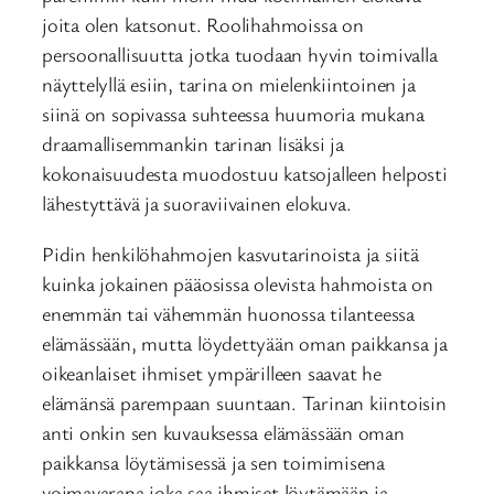
joita olen katsonut. Roolihahmoissa on
persoonallisuutta jotka tuodaan hyvin toimivalla
näyttelyllä esiin, tarina on mielenkiintoinen ja
siinä on sopivassa suhteessa huumoria mukana
draamallisemmankin tarinan lisäksi ja
kokonaisuudesta muodostuu katsojalleen helposti
lähestyttävä ja suoraviivainen elokuva.
Pidin henkilöhahmojen kasvutarinoista ja siitä
kuinka jokainen pääosissa olevista hahmoista on
enemmän tai vähemmän huonossa tilanteessa
elämässään, mutta löydettyään oman paikkansa ja
oikeanlaiset ihmiset ympärilleen saavat he
elämänsä parempaan suuntaan. Tarinan kiintoisin
anti onkin sen kuvauksessa elämässään oman
paikkansa löytämisessä ja sen toimimisena
voimavarana joka saa ihmiset löytämään ja