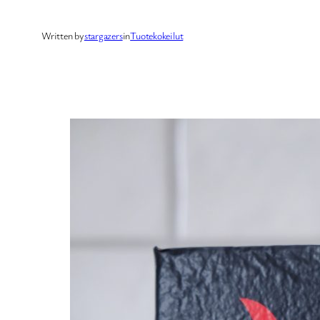
Written by
stargazers
in
Tuotekokeilut