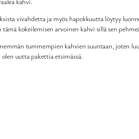
vaalea kahvi.
itruksista vivahdetta ja myös hapokkuutta löytyy luo
n tämä kokeilemisen arvoinen kahvi sillä sen pehmeä
enemmän tummempien kahvien suuntaan, joten luu
n olen uutta pakettia etsimässä.