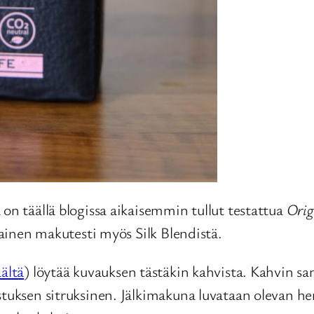
 on täällä blogissa aikaisemmin tullut testattua
Orig
kainen makutesti myös Silk Blendistä.
äältä
) löytää kuvauksen tästäkin kahvista. Kahvin s
istuksen sitruksinen. Jälkimakuna luvataan olevan h