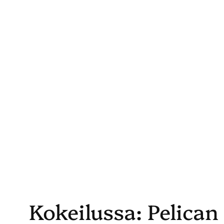
Skip
to
content
Kokeilussa: Pelican