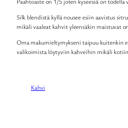
Paahtoaste on 1/5 joten kyseessä on todella 
Silk blendistä kyllä nousee esiin aavistus s
mikäli vaaleat kahvit yleensäkin maistuvat o
Oma makumieltymykseni taipuu kuitenkin 
valikoimista löytyviin kahveihin mikäli kotii
Kahvi