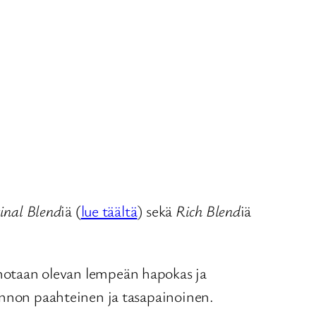
inal Blend
iä (
lue täältä
) sekä
Rich Blend
iä
anotaan olevan lempeän hapokas ja
ennon paahteinen ja tasapainoinen.