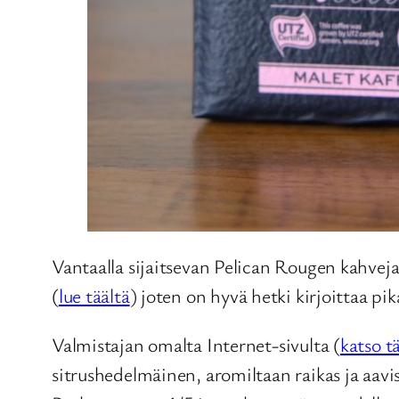
Vantaalla sijaitsevan Pelican Rougen kahveja
(
lue täältä
) joten on hyvä hetki kirjoittaa pi
Valmistajan omalta Internet-sivulta (
katso t
sitrushedelmäinen, aromiltaan raikas ja aav