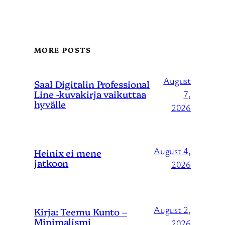
MORE POSTS
August
Saal Digitalin Professional
Line -kuvakirja vaikuttaa
7,
hyvälle
2026
August 4,
Heinix ei mene
jatkoon
2026
August 2,
Kirja: Teemu Kunto –
Minimalismi
2026