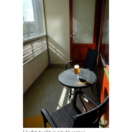
Uudet tuolit ja pöytä saapui