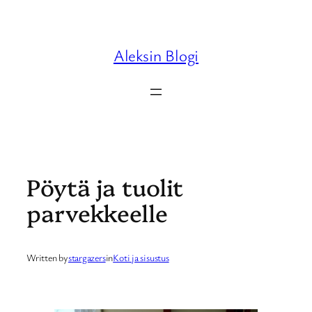
Skip
to
content
Aleksin Blogi
Pöytä ja tuolit
parvekkeelle
Written by
stargazers
in
Koti ja sisustus