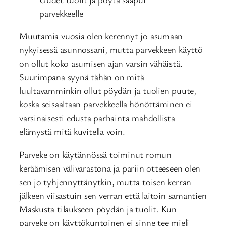
parvekkeelle
Muutamia vuosia olen kerennyt jo asumaan
nykyisessä asunnossani, mutta parvekkeen käyttö
on ollut koko asumisen ajan varsin vähäistä.
Suurimpana syynä tähän on mitä
luultavamminkin ollut pöydän ja tuolien puute,
koska seisaaltaan parvekkeella hönöttäminen ei
varsinaisesti edusta parhainta mahdollista
elämystä mitä kuvitella voin.
Parveke on käytännössä toiminut romun
keräämisen välivarastona ja pariin otteeseen olen
sen jo tyhjennyttänytkin, mutta toisen kerran
jälkeen viisastuin sen verran että laitoin samantien
Maskusta tilaukseen pöydän ja tuolit. Kun
parveke on käyttökuntoinen ei sinne tee mieli