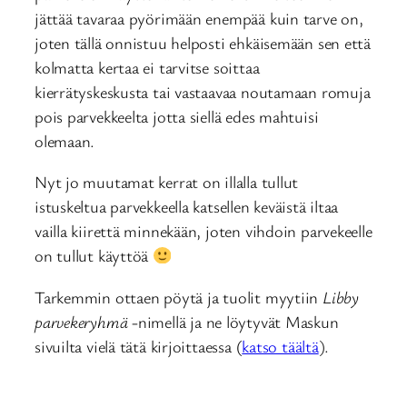
jättää tavaraa pyörimään enempää kuin tarve on,
joten tällä onnistuu helposti ehkäisemään sen että
kolmatta kertaa ei tarvitse soittaa
kierrätyskeskusta tai vastaavaa noutamaan romuja
pois parvekkeelta jotta siellä edes mahtuisi
olemaan.
Nyt jo muutamat kerrat on illalla tullut
istuskeltua parvekkeella katsellen keväistä iltaa
vailla kiirettä minnekään, joten vihdoin parvekeelle
on tullut käyttöä
Tarkemmin ottaen pöytä ja tuolit myytiin
Libby
parvekeryhmä
-nimellä ja ne löytyvät Maskun
sivuilta vielä tätä kirjoittaessa (
katso täältä
).