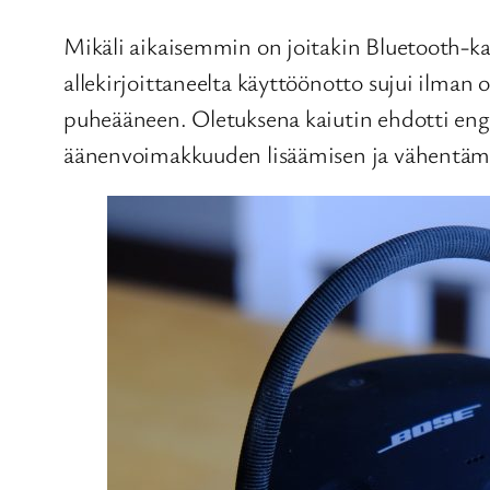
Mikäli aikaisemmin on joitakin Bluetooth-ka
allekirjoittaneelta käyttöönotto sujui ilman 
puheääneen. Oletuksena kaiutin ehdotti englan
äänenvoimakkuuden lisäämisen ja vähentämis