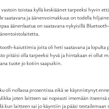
astoin toistaa kyllä keskiäänet tarpeeksi hyvin että
e saatavana ja äänenvoimakkuus on todella hiljaine
paa äänenlaatua on saatavana nykyisillä Bluetooth-
nentoistolaitetta.
tooth-kaiuttimia joita oli heti saatavana ja lopulta
sto pitäisi olla tarpeeksi hyvä ja hintakaan ei ollut 
ana tuote jo kotiin saapuikin.
kku oli nollassa prosentissa eikä se käynnistynyt en
ulikka joten laitteen sai nopeasti imemään itseensä
 kun laitteen sai jo käyntiin ja pääsi testailemaan 