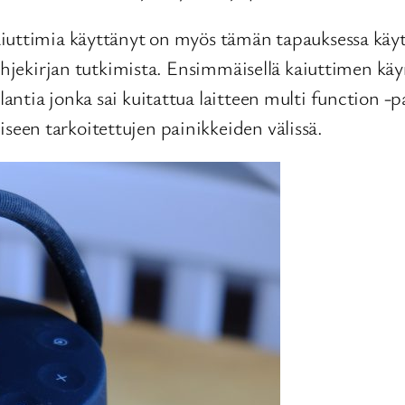
iuttimia käyttänyt on myös tämän tapauksessa käyt
ohjekirjan tutkimista. Ensimmäisellä kaiuttimen käynn
tia jonka sai kuitattua laitteen multi function -pai
een tarkoitettujen painikkeiden välissä.