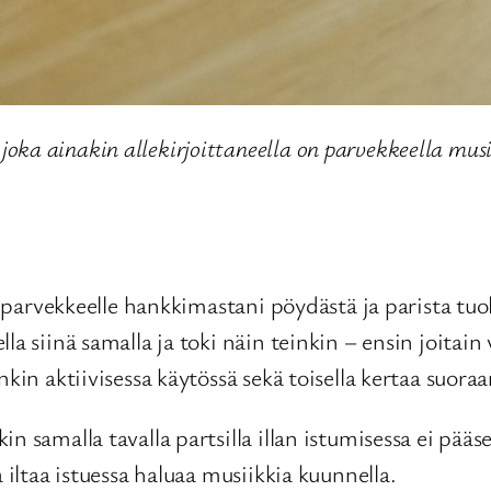
oka ainakin allekirjoittaneella on parvekkeella mu
a parvekkeelle hankkimastani pöydästä ja parista tuoli
la siinä samalla ja toki näin teinkin – ensin joitai
nkin aktiivisessa käytössä sekä toisella kertaa suor
n samalla tavalla partsilla illan istumisessa ei pääs
 iltaa istuessa haluaa musiikkia kuunnella.