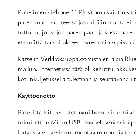
Puhelimen (iPhone 11 Plus) oma kaiutin sitä v
paremman puutteessa jos mitään muuta ei ol
tottunut jo paljon parempaan ja koska parem
etsimättä tarkoitukseen paremmin sopivaa ää
Katselin Verkkokauppa.comista erilaisia Blue
malliin. Internetissä tätä oli kehuttu, akkuke
kotiinkuljetuksella tulemaan ja seuraavana ilt
Käyttöönotto
Paketista laitteen otettuani havaitsin että a
toimitettiin Micro USB -kaapeli sekä seinäp
Latausta ei tarvinnut montaa minuuttia tehdä