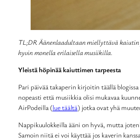
TL;DR Äänenlaadultaan miellyttävä kaiutin j
hyvin monella erilaisella musiikilla.
Yleistä höpinää kaiuttimen tarpeesta
Pari päivää takaperin kirjoitin täällä blogiss
nopeasti että musiikkia olisi mukavaa kuunnel
AirPodeilla (
lue täältä
) jotka ovat yhä muute
Nappikuulokkeilla ääni on hyvä, mutta jotenki
Samoin niitä ei voi käyttää jos kaverin kanssa