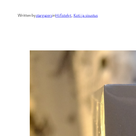
Written by
stargazers
in
Hifistelyt
, 
Koti ja sisustus