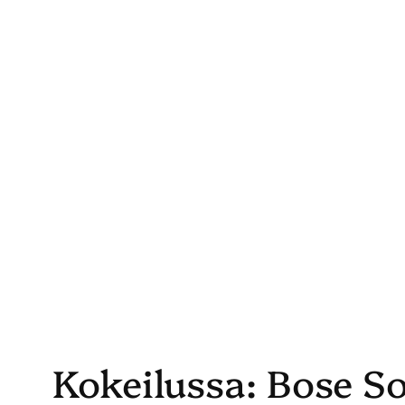
Skip
to
content
Kokeilussa: Bose S