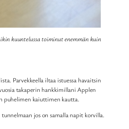
siikin kuuntelussa toiminut enemmän kuin
sta. Parvekkeella iltaa istuessa havaitsin
n vuosia takaperin hankkimillani Applen
aan puhelimen kaiuttimen kautta.
e tunnelmaan jos on samalla napit korvilla.