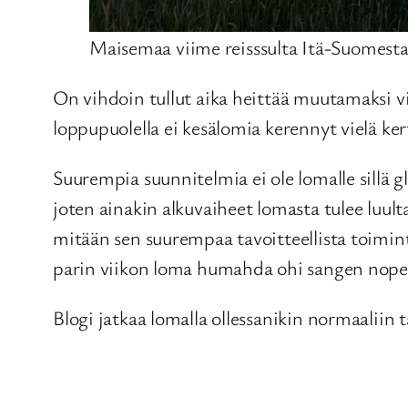
Maisemaa viime reisssulta Itä-Suomest
On vihdoin tullut aika heittää muutamaksi vii
loppupuolella ei kesälomia kerennyt vielä ke
Suurempia suunnitelmia ei ole lomalle sillä 
joten ainakin alkuvaiheet lomasta tulee luulta
mitään sen suurempaa tavoitteellista toimint
parin viikon loma humahda ohi sangen nopea
Blogi jatkaa lomalla ollessanikin normaaliin