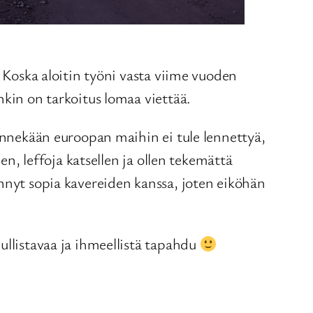
. Koska aloitin työni vasta viime vuoden
nkin on tarkoitus lomaa viettää.
minnekään euroopan maihin ei tule lennettyä,
en, leffoja katsellen ja ollen tekemättä
ennyt sopia kavereiden kanssa, joten eiköhän
ullistavaa ja ihmeellistä tapahdu