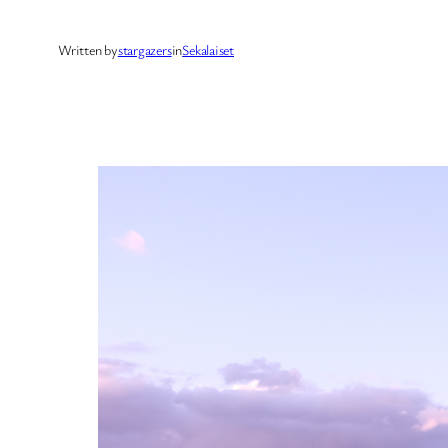
Written by
stargazers
in
Sekalaiset