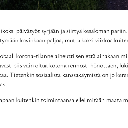
a
koksi päivätyöt syrjään ja siirtyä kesäloman pariin
rtymään kovinkaan paljoa, mutta kaksi viikkoa kuite
globaali korona-tilanne aiheutti sen että ainakaan 
vasti siis vain oltua kotona rennosti hönöttäen, luki
aa. Tietenkin sosiaalista kanssakäymistä on jo ker
sti.
 tapaan kuitenkin toimintaansa ellei mitään maata m