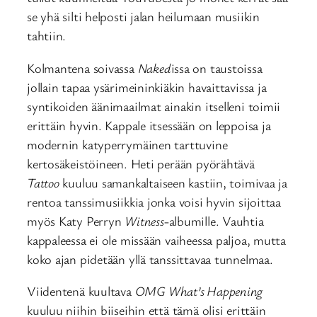
se yhä silti helposti jalan heilumaan musiikin
tahtiin.
Kolmantena soivassa
Naked
issa on taustoissa
jollain tapaa ysärimeininkiäkin havaittavissa ja
syntikoiden äänimaailmat ainakin itselleni toimii
erittäin hyvin. Kappale itsessään on leppoisa ja
modernin katyperrymäinen tarttuvine
kertosäkeistöineen. Heti perään pyörähtävä
Tattoo
kuuluu samankaltaiseen kastiin, toimivaa ja
rentoa tanssimusiikkia jonka voisi hyvin sijoittaa
myös Katy Perryn
Witness
-albumille. Vauhtia
kappaleessa ei ole missään vaiheessa paljoa, mutta
koko ajan pidetään yllä tanssittavaa tunnelmaa.
Viidentenä kuultava
OMG What’s Happening
kuuluu niihin biiseihin että tämä olisi erittäin