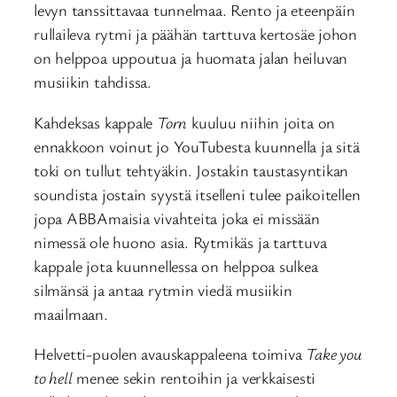
levyn tanssittavaa tunnelmaa. Rento ja eteenpäin
rullaileva rytmi ja päähän tarttuva kertosäe johon
on helppoa uppoutua ja huomata jalan heiluvan
musiikin tahdissa.
Kahdeksas kappale
Torn
kuuluu niihin joita on
ennakkoon voinut jo YouTubesta kuunnella ja sitä
toki on tullut tehtyäkin. Jostakin taustasyntikan
soundista jostain syystä itselleni tulee paikoitellen
jopa ABBAmaisia vivahteita joka ei missään
nimessä ole huono asia. Rytmikäs ja tarttuva
kappale jota kuunnellessa on helppoa sulkea
silmänsä ja antaa rytmin viedä musiikin
maailmaan.
Helvetti-puolen avauskappaleena toimiva
Take you
to hell
menee sekin rentoihin ja verkkaisesti