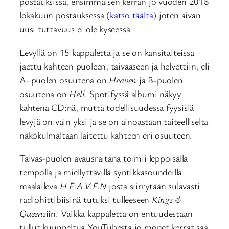
postauksissa, ensimmäisen kerran jo vuoden 2018
lokakuun postauksessa (
katso täältä
) joten aivan
uusi tuttavuus ei ole kyseessä.
Levyllä on 15 kappaletta ja se on kansitaiteissa
jaettu kahteen puoleen, taivaaseen ja helvettiin, eli
A–puolen osuutena on
Heaven
ja B-puolen
osuutena on
Hell
. Spotifyssä albumi näkyy
kahtena CD:nä, mutta todellisuudessa fyysisiä
levyjä on vain yksi ja se on ainoastaan taiteelliselta
näkökulmaltaan laitettu kahteen eri osuuteen.
Taivas-puolen avausraitana toimii leppoisalla
tempolla ja miellyttävillä syntikkasoundeilla
maalaileva
H.E.A.V.E.N
josta siirrytään sulavasti
radiohittibiisinä tutuksi tulleeseen
Kings &
Queens
iin. Vaikka kappaletta on entuudestaan
tullut kuunneltua YouTubesta jo monet kerrat saa