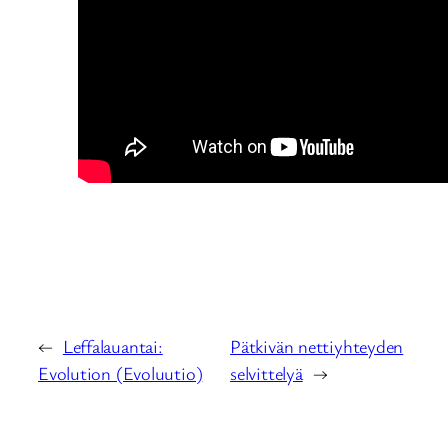
←
Leffalauantai:
Pätkivän nettiyhteyden
Evolution (Evoluutio)
selvittelyä
→