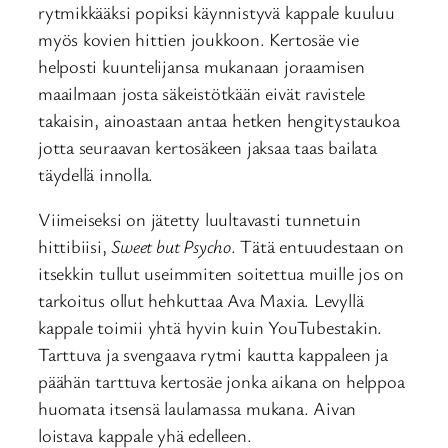
rytmikkääksi popiksi käynnistyvä kappale kuuluu
myös kovien hittien joukkoon. Kertosäe vie
helposti kuuntelijansa mukanaan joraamisen
maailmaan josta säkeistötkään eivät ravistele
takaisin, ainoastaan antaa hetken hengitystaukoa
jotta seuraavan kertosäkeen jaksaa taas bailata
täydellä innolla.
Viimeiseksi on jätetty luultavasti tunnetuin
hittibiisi,
Sweet but Psycho
. Tätä entuudestaan on
itsekkin tullut useimmiten soitettua muille jos on
tarkoitus ollut hehkuttaa Ava Maxia. Levyllä
kappale toimii yhtä hyvin kuin YouTubestakin.
Tarttuva ja svengaava rytmi kautta kappaleen ja
päähän tarttuva kertosäe jonka aikana on helppoa
huomata itsensä laulamassa mukana. Aivan
loistava kappale yhä edelleen.