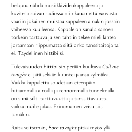
helppoa nähdä musiikkivideokappaleena ja
kuvitella soivan radiossa niin kauan että vauvasta
vaariin jokainen muistaa kappaleen ainakin jossain
vaiheessa kuulleensa. Kappale on sanalla sanoen
törkeän tarttuva ja sen tahtiin tekee mieli lähteä
joraamaan riippumatta siitä onko tanssitaitoja tai
ei. Täydellinen hittibiisi.
Tulevaisuuden hittibiisin perään kuultava
Call me
tonight
ei jätä sekään kuuntelijaansa kylmäksi.
Vaikka kappaletta soudetaan eteenpäin
hitaammilla airoilla ja rennommalla tunnelmalla
on siinä sillti tarttuvuutta ja tanssittavuutta
vaikka muille jakaa. Erinomainen veisu siis
tämäkin.
Raita seitsemän,
Born to night
pitää myös yllä