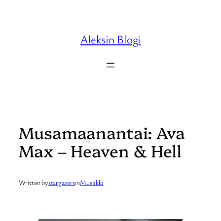
Skip
to
content
Aleksin Blogi
Musamaanantai: Ava
Max – Heaven & Hell
Written by
stargazers
in
Musiikki