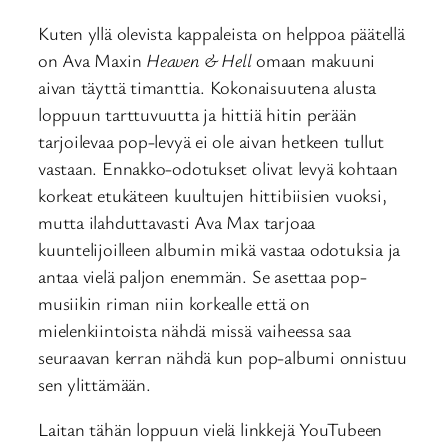
Kuten yllä olevista kappaleista on helppoa päätellä
on Ava Maxin
Heaven & Hell
omaan makuuni
aivan täyttä timanttia. Kokonaisuutena alusta
loppuun tarttuvuutta ja hittiä hitin perään
tarjoilevaa pop-levyä ei ole aivan hetkeen tullut
vastaan. Ennakko-odotukset olivat levyä kohtaan
korkeat etukäteen kuultujen hittibiisien vuoksi,
mutta ilahduttavasti Ava Max tarjoaa
kuuntelijoilleen albumin mikä vastaa odotuksia ja
antaa vielä paljon enemmän. Se asettaa pop-
musiikin riman niin korkealle että on
mielenkiintoista nähdä missä vaiheessa saa
seuraavan kerran nähdä kun pop-albumi onnistuu
sen ylittämään.
Laitan tähän loppuun vielä linkkejä YouTubeen