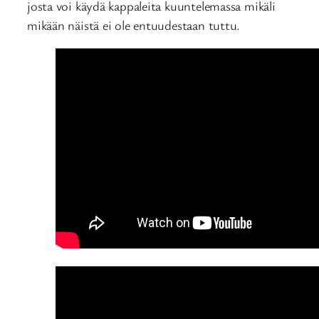
josta voi käydä kappaleita kuuntelemassa mikäli
mikään näistä ei ole entuudestaan tuttu.