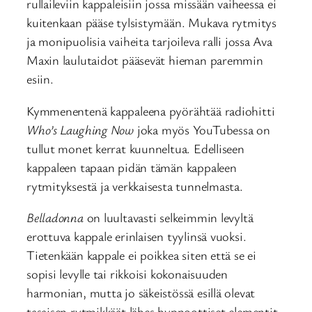
rullaileviin kappaleisiin jossa missään vaiheessa ei
kuitenkaan pääse tylsistymään. Mukava rytmitys
ja monipuolisia vaiheita tarjoileva ralli jossa Ava
Maxin laulutaidot pääsevät hieman paremmin
esiin.
Kymmenentenä kappaleena pyörähtää radiohitti
Who’s Laughing Now
joka myös YouTubessa on
tullut monet kerrat kuunneltua. Edelliseen
kappaleen tapaan pidän tämän kappaleen
rytmityksestä ja verkkaisesta tunnelmasta.
Belladonna
on luultavasti selkeimmin levyltä
erottuva kappale erinlaisen tyylinsä vuoksi.
Tietenkään kappale ei poikkea siten että se ei
sopisi levylle tai rikkoisi kokonaisuuden
harmonian, mutta jo säkeistössä esillä olevat
tasaisen rytmikkäät lähes hypnoottiset elementit