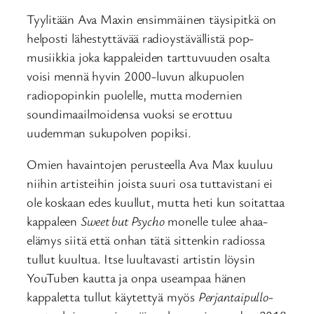
Tyylitään Ava Maxin ensimmäinen täysipitkä on
helposti lähestyttävää radioystävällistä pop-
musiikkia joka kappaleiden tarttuvuuden osalta
voisi mennä hyvin 2000-luvun alkupuolen
radiopopinkin puolelle, mutta modernien
soundimaailmoidensa vuoksi se erottuu
uudemman sukupolven popiksi.
Omien havaintojen perusteella Ava Max kuuluu
niihin artisteihin joista suuri osa tuttavistani ei
ole koskaan edes kuullut, mutta heti kun soitattaa
kappaleen
Sweet but Psycho
monelle tulee ahaa-
elämys siitä että onhan tätä sittenkin radiossa
tullut kuultua. Itse luultavasti artistin löysin
YouTuben kautta ja onpa useampaa hänen
kappaletta tullut käytettyä myös
Perjantaipullo
-