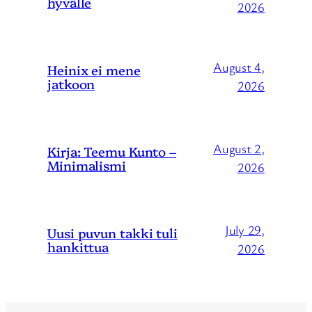
hyvälle
2026
August 4,
Heinix ei mene
jatkoon
2026
August 2,
Kirja: Teemu Kunto –
Minimalismi
2026
July 29,
Uusi puvun takki tuli
hankittua
2026