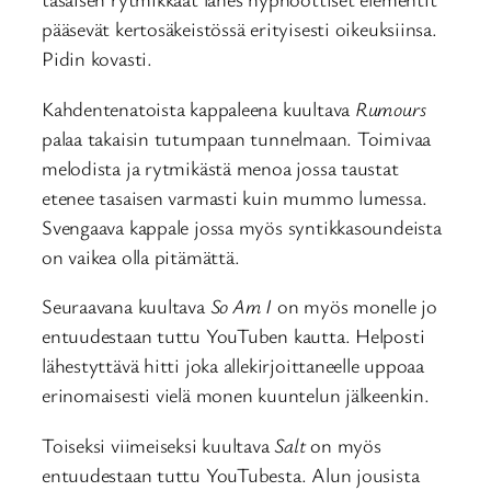
pääsevät kertosäkeistössä erityisesti oikeuksiinsa.
Pidin kovasti.
Kahdentenatoista kappaleena kuultava
Rumours
palaa takaisin tutumpaan tunnelmaan. Toimivaa
melodista ja rytmikästä menoa jossa taustat
etenee tasaisen varmasti kuin mummo lumessa.
Svengaava kappale jossa myös syntikkasoundeista
on vaikea olla pitämättä.
Seuraavana kuultava
So Am I
on myös monelle jo
entuudestaan tuttu YouTuben kautta. Helposti
lähestyttävä hitti joka allekirjoittaneelle uppoaa
erinomaisesti vielä monen kuuntelun jälkeenkin.
Toiseksi viimeiseksi kuultava
Salt
on myös
entuudestaan tuttu YouTubesta. Alun jousista