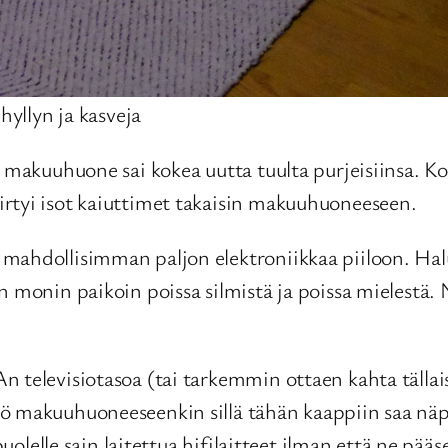
yllyn ja kasveja
a makuuhuone sai kokea uutta tuulta purjeisiinsa. Ko
rtyi isot kaiuttimet takaisin makuuhuoneeseen.
mahdollisimman paljon elektroniikkaa piiloon. Hal
n monin paikoin poissa silmistä ja poissa mielestä. 
 televisiotasoa (tai tarkemmin ottaen kahta tällais
ö makuuhuoneeseenkin sillä tähän kaappiin saa näpp
 puolelle sain laitettua hifilaitteet ilman että ne pä