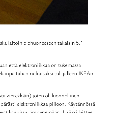
ska laitoin olohuoneeseen takaisin 5.1
uan että elektroniikkaa on tukemassa
Näinpä tähän ratkaisuksi tuli jälleen IKEAn
ta vierekkäin) joten oli luonnollinen
ärästi elektroniikkaa piiloon. Käytännössä
äsevät kaapissa lämpenemään. Lisäksi laitteet