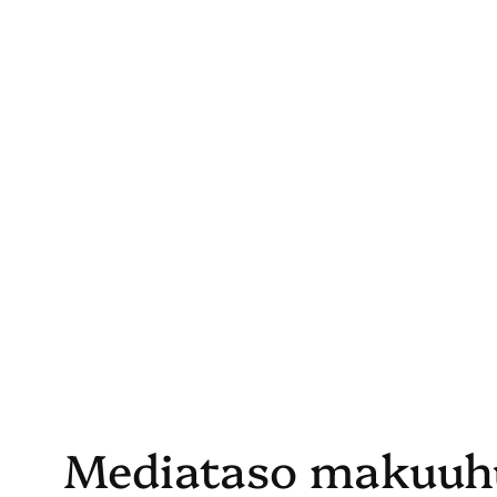
Skip
to
content
Mediataso makuuh