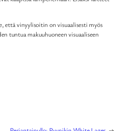
 että vinyylisoitin on visuaalisesti myös
yden tuntua makuuhuoneen visuaaliseen
Perjantaipullo: Pyynikin White Lager
→