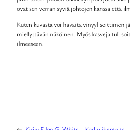
ovat sen verran syviä johtojen kanssa että i
Kuten kuvasta voi havaita vinyylisoittimen jä
miellyttävän näköinen. Myös kasveja tuli s
ilmeeseen.
←
Kirja: Ellen G. White – Kodin ihanteita