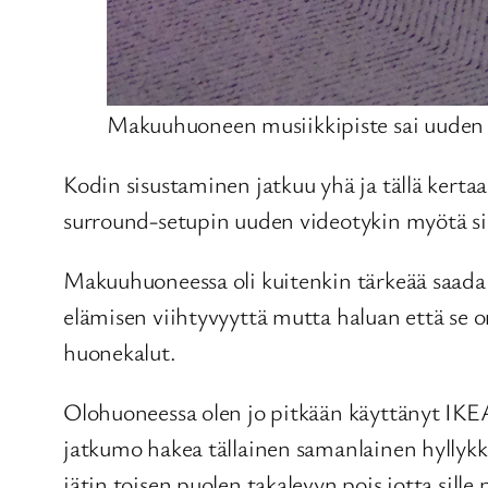
Makuuhuoneen musiikkipiste sai uuden h
Kodin sisustaminen jatkuu yhä ja tällä kerta
surround-setupin uuden videotykin myötä sii
Makuuhuoneessa oli kuitenkin tärkeää saada 
elämisen viihtyvyyttä mutta haluan että se o
huonekalut.
Olohuoneessa olen jo pitkään käyttänyt IKEAn
jatkumo hakea tällainen samanlainen hyllykk
jätin toisen puolen takalevyn pois jotta sille