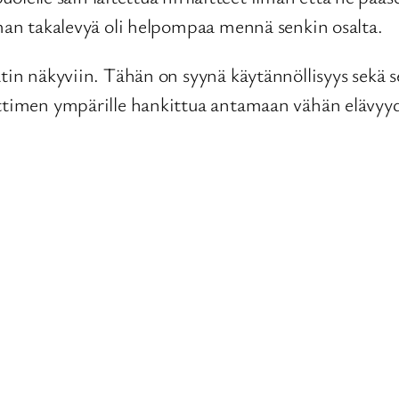
lman takalevyä oli helpompaa mennä senkin osalta.
tin näkyviin. Tähän on syynä käytännöllisyys sekä se,
oittimen ympärille hankittua antamaan vähän elävy