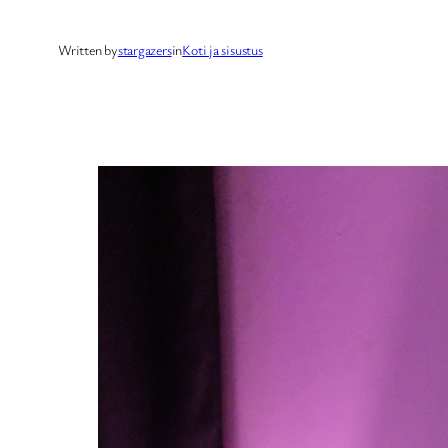
Written by
stargazers
in
Koti ja sisustus