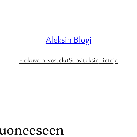
Aleksin Blogi
Elokuva-arvostelut
Suosituksia
Tietoja
uoneeseen