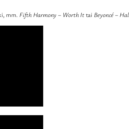
kki, mm.
Fifth Harmony – Worth It
tai
Beyoncé – Ha