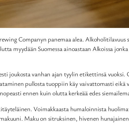
rewing Companyn panemaa alea. Alkoholitilavuus sii
lutta myydään Suomessa ainoastaan Alkoissa jonka si
sti joukosta vanhan ajan tyylin etikettinsä vuoksi.
aataminen pullosta tuoppiin käy vaivattomasti eikä 
 nopeasti ennen kuin olutta kerkeää edes siemailem
kitäyteläinen. Voimakkaasta humaloinnista huolima
 makuuni. Maku on sitruksinen, hivenen hunajainen 