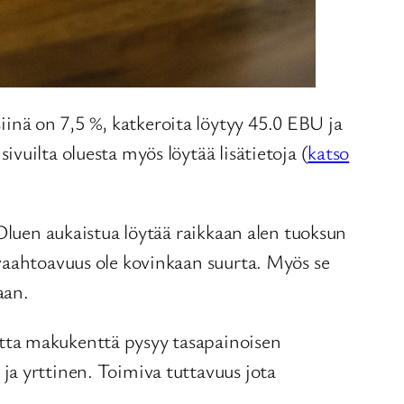
nä on 7,5 %, katkeroita löytyy 45.0 EBU ja
vuilta oluesta myös löytää lisätietoja (
katso
 Oluen aukaistua löytää raikkaan alen tuoksun
vaahtoavuus ole kovinkaan suurta. Myös se
aan.
tta makukenttä pysyy tasapainoisen
ja yrttinen. Toimiva tuttavuus jota