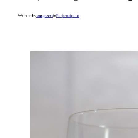
Written by
stargazers
in
Perjantaipullo