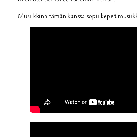
Musiikkina tämän kanssa sopii kepeä musii