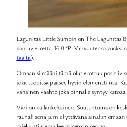
Lagunitas Little Sumpin on The Lagunitas B
kantavierrettä 16.0 °P. Vahvuutensa vuoksi o
täältä
).
Omaan silmääni tämä olut erottuu positiivise
joka tuopissa pääsee hyvin elementtiinsä. K
vähäinen vaahto joka pinnalle syntyy katoaa
Väri on kullankeltainen. Suutuntuma on kes
rauhallisena ja miellyttävänä ainakin omaan
mieluusti siemailee toisenkin kerran.