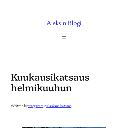
Skip
to
content
Aleksin Blogi
Kuukausikatsaus
helmikuuhun
Written by
stargazers
in
Kuukausikatsaus