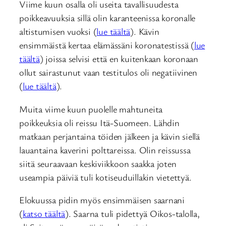
Viime kuun osalla oli useita tavallisuudesta
poikkeavuuksia sillä olin karanteenissa koronalle
altistumisen vuoksi (
lue täältä
). Kävin
ensimmäistä kertaa elämässäni koronatestissä (
lue
täältä
) joissa selvisi että en kuitenkaan koronaan
ollut sairastunut vaan testitulos oli negatiivinen
(
lue täältä
).
Muita viime kuun puolelle mahtuneita
poikkeuksia oli reissu Itä-Suomeen. Lähdin
matkaan perjantaina töiden jälkeen ja kävin siellä
lauantaina kaverini polttareissa. Olin reissussa
siitä seuraavaan keskiviikkoon saakka joten
useampia päiviä tuli kotiseuduillakin vietettyä.
Elokuussa pidin myös ensimmäisen saarnani
(
katso täältä
). Saarna tuli pidettyä Oikos-talolla,