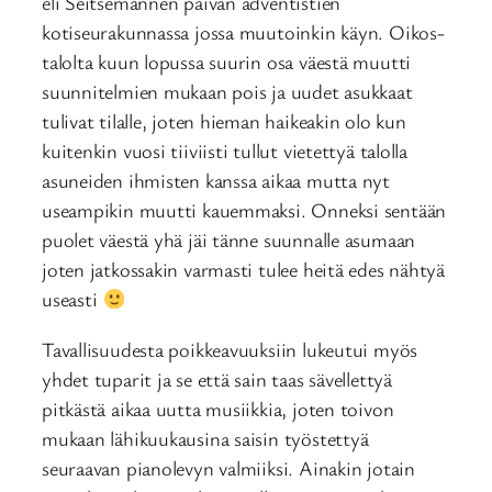
eli Seitsemännen päivän adventistien
kotiseurakunnassa jossa muutoinkin käyn. Oikos-
talolta kuun lopussa suurin osa väestä muutti
suunnitelmien mukaan pois ja uudet asukkaat
tulivat tilalle, joten hieman haikeakin olo kun
kuitenkin vuosi tiiviisti tullut vietettyä talolla
asuneiden ihmisten kanssa aikaa mutta nyt
useampikin muutti kauemmaksi. Onneksi sentään
puolet väestä yhä jäi tänne suunnalle asumaan
joten jatkossakin varmasti tulee heitä edes nähtyä
useasti
Tavallisuudesta poikkeavuuksiin lukeutui myös
yhdet tuparit ja se että sain taas sävellettyä
pitkästä aikaa uutta musiikkia, joten toivon
mukaan lähikuukausina saisin työstettyä
seuraavan pianolevyn valmiiksi. Ainakin jotain