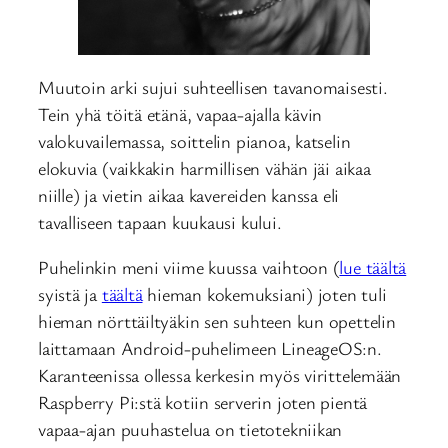
Muutoin arki sujui suhteellisen tavanomaisesti.
Tein yhä töitä etänä, vapaa-ajalla kävin
valokuvailemassa, soittelin pianoa, katselin
elokuvia (vaikkakin harmillisen vähän jäi aikaa
niille) ja vietin aikaa kavereiden kanssa eli
tavalliseen tapaan kuukausi kului.
Puhelinkin meni viime kuussa vaihtoon (
lue täältä
syistä ja
täältä
hieman kokemuksiani) joten tuli
hieman nörttäiltyäkin sen suhteen kun opettelin
laittamaan Android-puhelimeen LineageOS:n.
Karanteenissa ollessa kerkesin myös virittelemään
Raspberry Pi:stä kotiin serverin joten pientä
vapaa-ajan puuhastelua on tietotekniikan