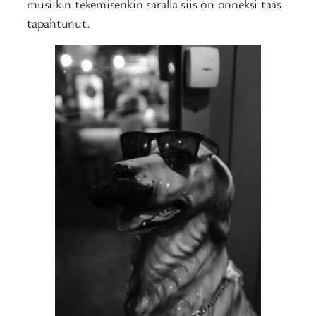
musiikin tekemisenkin saralla siis on onneksi taas
tapahtunut.