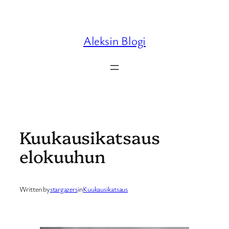
Skip
to
content
Aleksin Blogi
Kuukausikatsaus
elokuuhun
Written by
stargazers
in
Kuukausikatsaus