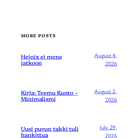
MORE POSTS
August 4,
Heinix ei mene
jatkoon
2026
August 2,
Kirja: Teemu Kunto –
Minimalismi
2026
July 29,
Uusi puvun takki tuli
hankittua
2026