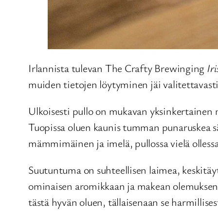
Irlannista tulevan The Crafty Brewinging
Ir
muiden tietojen löytyminen jäi valitettavas
Ulkoisesti pullo on mukavan yksinkertainen
Tuopissa oluen kaunis tumman punaruskea sä
mämmimäinen ja imelä, pullossa vielä ollessa
Suutuntuma on suhteellisen laimea, keskitäyte
ominaisen aromikkaan ja makean olemuksen, m
tästä hyvän oluen, tällaisenaan se harmillis