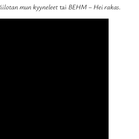
Piilotan mun kyyneleet
tai
BEHM – Hei rakas
.