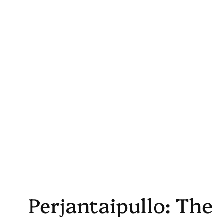
Skip
to
content
Perjantaipullo: The 