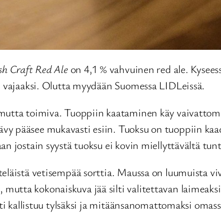
ish Craft Red Ale
on 4,1 % vahvuinen red ale. Kyseess
ti vajaaksi. Olutta myydään Suomessa LIDLeissä.
 mutta toimiva. Tuoppiin kaataminen käy vaivattom
vy pääsee mukavasti esiin. Tuoksu on tuoppiin kaad
an jostain syystä tuoksu ei kovin miellyttävältä tun
läistä vetisempää sorttia. Maussa on luumuista vivah
utta kokonaiskuva jää silti valitettavan laimeaksi
esti kallistuu tylsäksi ja mitäänsanomattomaksi om