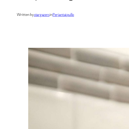
Written by
stargazers
in
Perjantaipullo