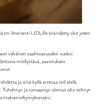
ä on ilmeisesti LIDLille brändätty olut joten
asti vähäisen vaahtoavuuden vuoksi.
ettuna miellyttävä, aavistuksen
tunut.
detta ja siitä kyllä erottaa red alelle
. Tuhdimpi ja runsaampi olemus olisi tehnyt
assa makumieltymyksessäni.