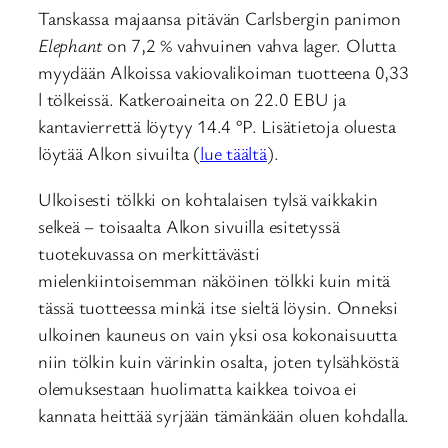
Tanskassa majaansa pitävän Carlsbergin panimon
Elephant
on 7,2 % vahvuinen vahva lager. Olutta
myydään Alkoissa vakiovalikoiman tuotteena 0,33
l tölkeissä. Katkeroaineita on 22.0 EBU ja
kantavierrettä löytyy 14.4 °P. Lisätietoja oluesta
löytää Alkon sivuilta (
lue täältä
).
Ulkoisesti tölkki on kohtalaisen tylsä vaikkakin
selkeä – toisaalta Alkon sivuilla esitetyssä
tuotekuvassa on merkittävästi
mielenkiintoisemman näköinen tölkki kuin mitä
tässä tuotteessa minkä itse sieltä löysin. Onneksi
ulkoinen kauneus on vain yksi osa kokonaisuutta
niin tölkin kuin värinkin osalta, joten tylsähköstä
olemuksestaan huolimatta kaikkea toivoa ei
kannata heittää syrjään tämänkään oluen kohdalla.