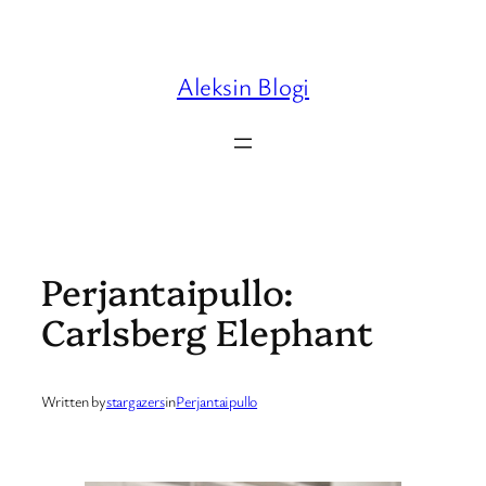
Skip
to
content
Aleksin Blogi
Perjantaipullo:
Carlsberg Elephant
Written by
stargazers
in
Perjantaipullo