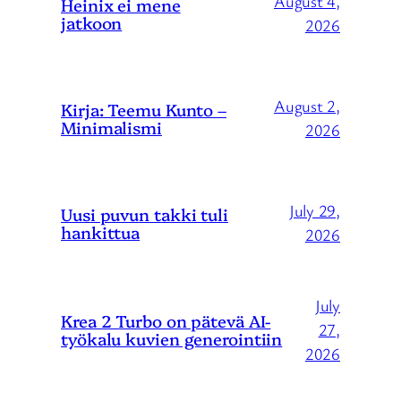
August 4,
Heinix ei mene
jatkoon
2026
August 2,
Kirja: Teemu Kunto –
Minimalismi
2026
July 29,
Uusi puvun takki tuli
hankittua
2026
July
Krea 2 Turbo on pätevä AI-
27,
työkalu kuvien generointiin
2026