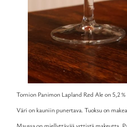
Tornion Panimon Lapland Red Ale on 5,2 % 
Väri on kauniin punertava. Tuoksu on makea
Maussa on miellyttävää yrttistä makeutta. Pa