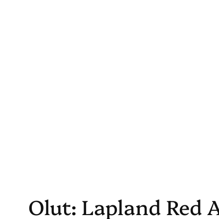
Skip
to
content
Olut: Lapland Red A