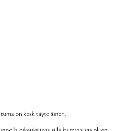
tuma on keskitäyteläinen.
nolla oikeuksiinsa sillä kylmyys saa oluen