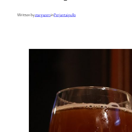
Written by
stargazers
in
Perjantaipullo