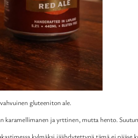
vahvuinen gluteeniton ale.
n karamellimanen ja yrttinen, mutta hento. Suutun
kastimessa kylmäksi jäähdytettynä tämä ei pääse kun