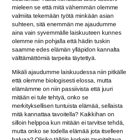
mieleen se että mitä vähemmän olemme
valmiita tekemään työtä minkään asian
suhteen, sitä enemmän me ajaudumme
aina vain syvemmälle laiskuuteen kunnes
olemme niin pohjalla että hädin tuskin
saamme edes elämän ylläpidon kannalta
välttämättömiä tarpeita täytettyä.
Mikäli ajaudumme laiskuudessa niin pitkälle
että olemme biologisesti elossa, mutta
elämämme on niin passiivista että juuri
mitään ei tule tehtyä, onko se
merkityksellisen tuntuista elämää, sellaista
mitä kannattaa tavoitella? Kaikkihan on
silloin helppoa kun mitään ei tarvitse tehdä,
mutta onko se todella elämää jota itselleen
haluaa? Olisiko tällöin korkein tavoiteltava