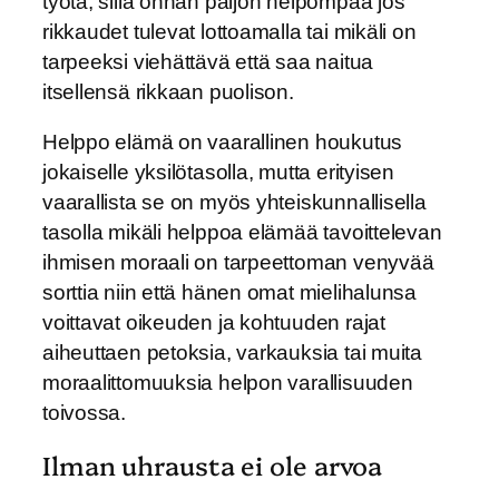
työtä, sillä onhan paljon helpompaa jos
rikkaudet tulevat lottoamalla tai mikäli on
tarpeeksi viehättävä että saa naitua
itsellensä rikkaan puolison.
Helppo elämä on vaarallinen houkutus
jokaiselle yksilötasolla, mutta erityisen
vaarallista se on myös yhteiskunnallisella
tasolla mikäli helppoa elämää tavoittelevan
ihmisen moraali on tarpeettoman venyvää
sorttia niin että hänen omat mielihalunsa
voittavat oikeuden ja kohtuuden rajat
aiheuttaen petoksia, varkauksia tai muita
moraalittomuuksia helpon varallisuuden
toivossa.
Ilman uhrausta ei ole arvoa