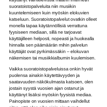
suoratoistopalveluita niin musiikin
kuuntelemiseen kuin myöskin elokuvien
katseluun. Suoratoistopalvelut ovatkin olleet
monella tapaa käytännöllisiä verrattuna
fyysiseen mediaan, sillä ne tarjoavat
käyttäjilleen helposti, nopeasti ja huokealla
hinnalla sen päämäärän mihin palvelun
käyttäjät ovat pyrkimässäkin – elokuvan
näkemisen tai musiikkialbumin kuulemisen.
Vaikka suoratoistopalveluissa onkin hyvät
puolensa ainakin käytettävyyden ja
saatavuuden näkökulmasta katsoen, olen
jostain syystä vuosien ajan ostanut ja
käyttänyt lisäksi myöskin fyysistä mediaa.
Painopiste on vuosien mittaan vaihdellut