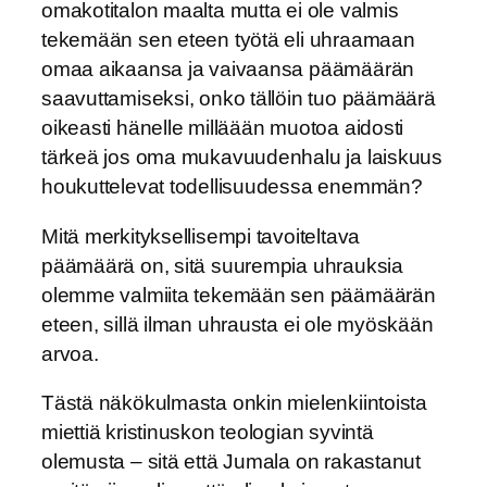
omakotitalon maalta mutta ei ole valmis
tekemään sen eteen työtä eli uhraamaan
omaa aikaansa ja vaivaansa päämäärän
saavuttamiseksi, onko tällöin tuo päämäärä
oikeasti hänelle milläään muotoa aidosti
tärkeä jos oma mukavuudenhalu ja laiskuus
houkuttelevat todellisuudessa enemmän?
Mitä merkityksellisempi tavoiteltava
päämäärä on, sitä suurempia uhrauksia
olemme valmiita tekemään sen päämäärän
eteen, sillä ilman uhrausta ei ole myöskään
arvoa.
Tästä näkökulmasta onkin mielenkiintoista
miettiä kristinuskon teologian syvintä
olemusta – sitä että Jumala on rakastanut