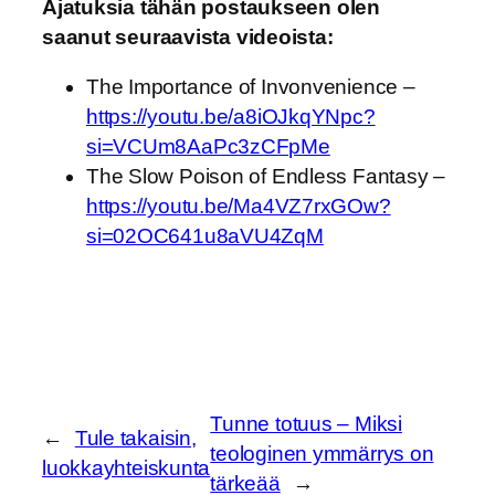
Ajatuksia tähän postaukseen olen
saanut seuraavista videoista:
The Importance of Invonvenience –
https://youtu.be/a8iOJkqYNpc?
si=VCUm8AaPc3zCFpMe
The Slow Poison of Endless Fantasy –
https://youtu.be/Ma4VZ7rxGOw?
si=02OC641u8aVU4ZqM
Tunne totuus – Miksi
←
Tule takaisin,
teologinen ymmärrys on
luokkayhteiskunta
tärkeää
→