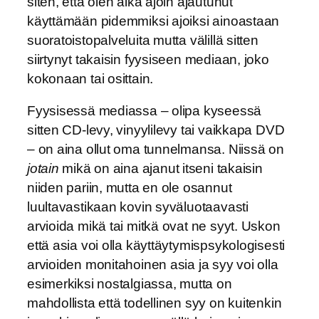
siten, että olen aika ajoin ajautunut
käyttämään pidemmiksi ajoiksi ainoastaan
suoratoistopalveluita mutta välillä sitten
siirtynyt takaisin fyysiseen mediaan, joko
kokonaan tai osittain.
Fyysisessä mediassa – olipa kyseessä
sitten CD-levy, vinyylilevy tai vaikkapa DVD
– on aina ollut oma tunnelmansa. Niissä on
jotain
mikä on aina ajanut itseni takaisin
niiden pariin, mutta en ole osannut
luultavastikaan kovin syväluotaavasti
arvioida mikä tai mitkä ovat ne syyt. Uskon
että asia voi olla käyttäytymispsykologisesti
arvioiden monitahoinen asia ja syy voi olla
esimerkiksi nostalgiassa, mutta on
mahdollista että todellinen syy on kuitenkin