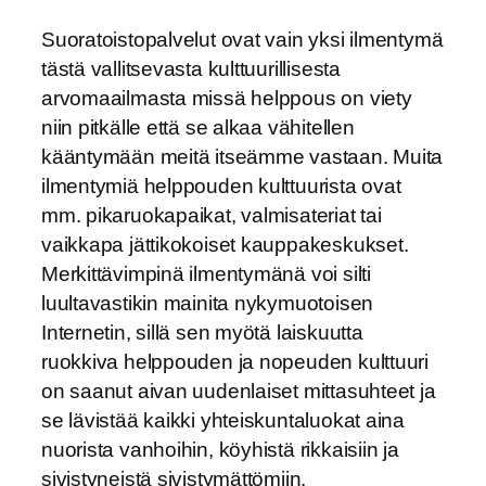
Suoratoistopalvelut ovat vain yksi ilmentymä
tästä vallitsevasta kulttuurillisesta
arvomaailmasta missä helppous on viety
niin pitkälle että se alkaa vähitellen
kääntymään meitä itseämme vastaan. Muita
ilmentymiä helppouden kulttuurista ovat
mm. pikaruokapaikat, valmisateriat tai
vaikkapa jättikokoiset kauppakeskukset.
Merkittävimpinä ilmentymänä voi silti
luultavastikin mainita nykymuotoisen
Internetin, sillä sen myötä laiskuutta
ruokkiva helppouden ja nopeuden kulttuuri
on saanut aivan uudenlaiset mittasuhteet ja
se lävistää kaikki yhteiskuntaluokat aina
nuorista vanhoihin, köyhistä rikkaisiin ja
sivistyneistä sivistymättömiin.