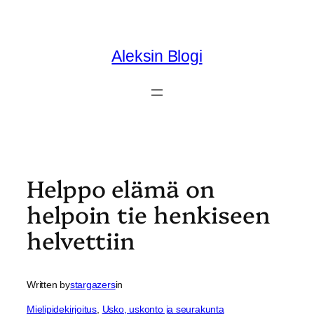
Skip
to
content
Aleksin Blogi
Helppo elämä on
helpoin tie henkiseen
helvettiin
Written by
stargazers
in
Mielipidekirjoitus
, 
Usko, uskonto ja seurakunta