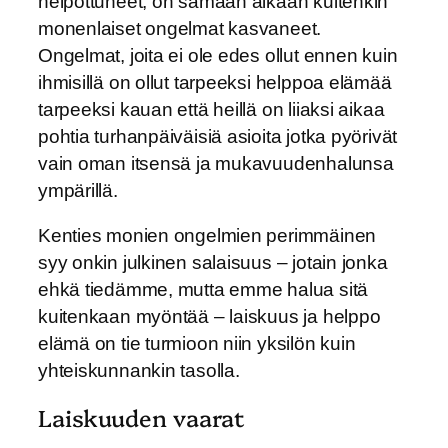
helpottuneet, on samaan aikaan kuitenkin
monenlaiset ongelmat kasvaneet.
Ongelmat, joita ei ole edes ollut ennen kuin
ihmisillä on ollut tarpeeksi helppoa elämää
tarpeeksi kauan että heillä on liiaksi aikaa
pohtia turhanpäiväisiä asioita jotka pyörivät
vain oman itsensä ja mukavuudenhalunsa
ympärillä.
Kenties monien ongelmien perimmäinen
syy onkin julkinen salaisuus – jotain jonka
ehkä tiedämme, mutta emme halua sitä
kuitenkaan myöntää – laiskuus ja helppo
elämä on tie turmioon niin yksilön kuin
yhteiskunnankin tasolla.
Laiskuuden vaarat