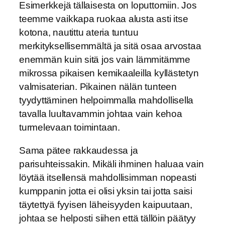
Esimerkkejä tällaisesta on loputtomiin. Jos
teemme vaikkapa ruokaa alusta asti itse
kotona, nautittu ateria tuntuu
merkityksellisemmältä ja sitä osaa arvostaa
enemmän kuin sitä jos vain lämmitämme
mikrossa pikaisen kemikaaleilla kyllästetyn
valmisaterian. Pikainen nälän tunteen
tyydyttäminen helpoimmalla mahdollisella
tavalla luultavammin johtaa vain kehoa
turmelevaan toimintaan.
Sama pätee rakkaudessa ja
parisuhteissakin. Mikäli ihminen haluaa vain
löytää itsellensä mahdollisimman nopeasti
kumppanin jotta ei olisi yksin tai jotta saisi
täytettyä fyyisen läheisyyden kaipuutaan,
johtaa se helposti siihen että tällöin päätyy