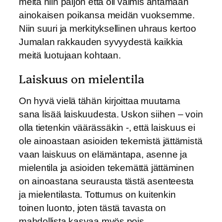
meitä niin paljon että oli valmis antamaan
ainokaisen poikansa meidän vuoksemme.
Niin suuri ja merkityksellinen uhraus kertoo
Jumalan rakkauden syvyydestä kaikkia
meitä luotujaan kohtaan.
Laiskuus on mielentila
On hyvä vielä tähän kirjoittaa muutama
sana lisää laiskuudesta. Uskon siihen – voin
olla tietenkin väärässäkin -, että laiskuus ei
ole ainoastaan asioiden tekemistä jättämistä
vaan laiskuus on elämäntapa, asenne ja
mielentila ja asioiden tekemättä jättäminen
on ainoastana seurausta tästä asenteesta
ja mielentilasta. Tottumus on kuitenkin
toinen luonto, joten tästä tavasta on
mahdollista kasvaa myös pois.