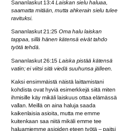
Sananlaskut 13:4
Laiskan sielu haluaa,
saamatta mitään, mutta ahkerain sielu tulee
ravituksi.
Sananlaskut 21:25
Oma halu laiskan
tappaa, sillä hänen kätensä eivät tahdo
työtä tehdä.
Sananlaskut 26:15
Laiska pistää kätensä
vatiin; ei viitsi sitä viedä suuhunsa jälleen.
Kaksi ensimmäistä näistä laittamistani
kohdista ovat hyviä esimerkkejä siitä miten
ihmisille käy mikäli laiskuus ottaa elämässä
vallan. Meillä on aina haluja saada
kaikenlaisia asioita, mutta me emme
kuitenkaan saa niitä mikäli emme tee
haluamiemme asioiden eteen työtä – paitsi