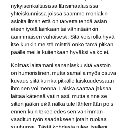
nykyisenkaltaisissa länsimaalaisissa
yhteiskunnissa joissa saamme moniakin
asioita ilman että on tarvetta tehdä asian
eteen työtä lainkaan tai vähintäänkin
äärimmäisen vähäisesti. Sitä voisi olla hyvä
itse kunkin meistä miettiä onko tämä pitkän
päälle meille kuitenkaan hyväksi vaiko ei.
Kolmas laittamani sananlasku sitä vastoin
on humoristinen, mutta samalla myös osuva
kuvaus siitä kuinka pitkälle laiskuudessaan
ihminen voi mennä. Laiska saattaa jaksaa
laittaa kätensä vatiin asti, mutta sinne se
sitten jääkin eikä nälkä tule lähtemään pois
ennen kuin tekee edes sen vähimmän
vaaditun työn saadakseen jotain ruokaa
suuhunsa. Tästä kohdasta tulee itselleni