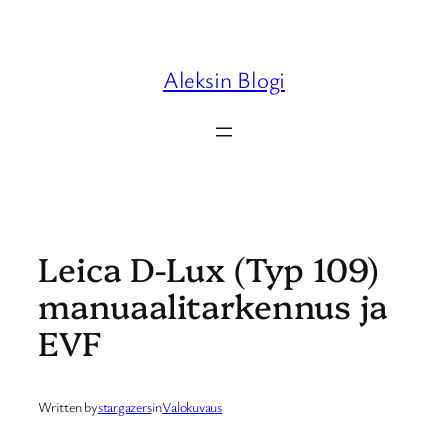
Skip
to
content
Aleksin Blogi
Leica D-Lux (Typ 109)
manuaalitarkennus ja
EVF
Written by
stargazers
in
Valokuvaus