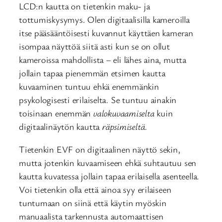
LCD:n kautta on tietenkin maku- ja
tottumiskysymys. Olen digitaalisilla kameroilla
itse pääsääntöisesti kuvannut käyttäen kameran
isompaa näyttöä siitä asti kun se on ollut
kameroissa mahdollista – eli lähes aina, mutta
jollain tapaa pienemmän etsimen kautta
kuvaaminen tuntuu ehkä enemmänkin
psykologisesti erilaiselta. Se tuntuu ainakin
toisinaan enemmän
valokuvaamiselta
kuin
digitaalinäytön kautta
räpsimiseltä
.
Tietenkin EVF on digitaalinen näyttö sekin,
mutta jotenkin kuvaamiseen ehkä suhtautuu sen
kautta kuvatessa jollain tapaa erilaisella asenteella.
Voi tietenkin olla että ainoa syy erilaiseen
tuntumaan on siinä että käytin myöskin
manuaalista tarkennusta automaattisen