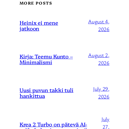
MORE POSTS
August 4,
Heinix ei mene
jatkoon
2026
August 2,
Kirja: Teemu Kunto –
Minimalismi
2026
July 29,
Uusi puvun takki tuli
hankittua
2026
July
Krea 2 Turbo on pätevä AI-
27,