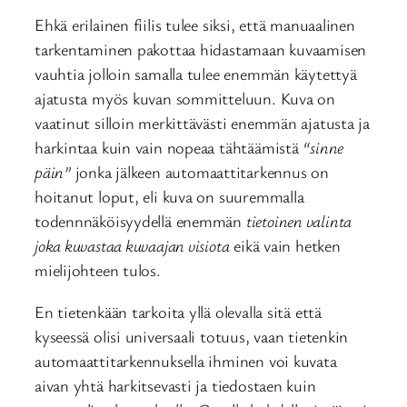
Ehkä erilainen fiilis tulee siksi, että manuaalinen
tarkentaminen pakottaa hidastamaan kuvaamisen
vauhtia jolloin samalla tulee enemmän käytettyä
ajatusta myös kuvan sommitteluun. Kuva on
vaatinut silloin merkittävästi enemmän ajatusta ja
harkintaa kuin vain nopeaa tähtäämistä
“sinne
päin”
jonka jälkeen automaattitarkennus on
hoitanut loput, eli kuva on suuremmalla
todennnäköisyydellä enemmän
tietoinen valinta
joka kuvastaa kuvaajan visiota
eikä vain hetken
mielijohteen tulos.
En tietenkään tarkoita yllä olevalla sitä että
kyseessä olisi universaali totuus, vaan tietenkin
automaattitarkennuksella ihminen voi kuvata
aivan yhtä harkitsevasti ja tiedostaen kuin