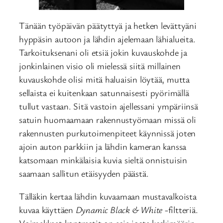
Tänään työpäivän päätyttyä ja hetken levättyäni
hyppäsin autoon ja lähdin ajelemaan lähialueita.
Tarkoituksenani oli etsiä jokin kuvauskohde ja
jonkinlainen visio oli mielessä siitä millainen
kuvauskohde olisi mitä haluaisin löytää, mutta
sellaista ei kuitenkaan satunnaisesti pyörimällä
tullut vastaan. Sitä vastoin ajellessani ympäriinsä
satuin huomaamaan rakennustyömaan missä oli
rakennusten purkutoimenpiteet käynnissä joten
ajoin auton parkkiin ja lähdin kameran kanssa
katsomaan minkälaisia kuvia sieltä onnistuisin
saamaan sallitun etäisyyden päästä.
Tälläkin kertaa lähdin kuvaamaan mustavalkoista
kuvaa käyttäen
Dynamic Black & White
-filtteriä.
Voimakkaat kontrastit on asia josta keskimäärin