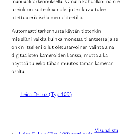
manuaalitarkennuksella. Omalla kohdallani näin ei
useinkaan kuitenkaan ole, joten kuvia tulee
otettua erilaisella mentaliteetillä.
Automaattitarkennusta käytän tietenkin
mielelläni vaikka kuinka monessa tilanteessa ja se
onkin itselleni ollut oletusarvoinen valinta aina
digitaalisten kameroiden kanssa, mutta aika
näyttää tuleeko tähän muutos tämän kameran
osalta.
Leica D-Lux (Typ 109)
Visuaalista
←
Leica D-Lux (Typ 109) testikuvia