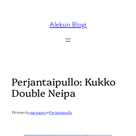
Skip
to
content
Aleksin Blogi
Perjantaipullo: Kukko
Double Neipa
Written by
stargazers
in
Perjantaipullo