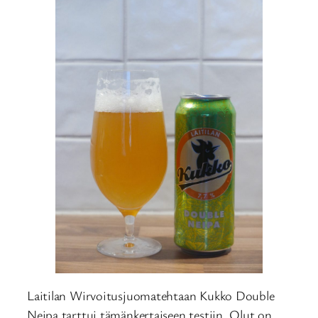
Laitilan Wirvoitusjuomatehtaan Kukko Double
Neipa tarttui tämänkertaiseen testiin. Olut on