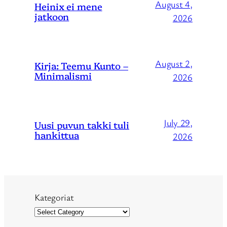
August 4,
Heinix ei mene
jatkoon
2026
August 2,
Kirja: Teemu Kunto –
Minimalismi
2026
July 29,
Uusi puvun takki tuli
hankittua
2026
Kategoriat