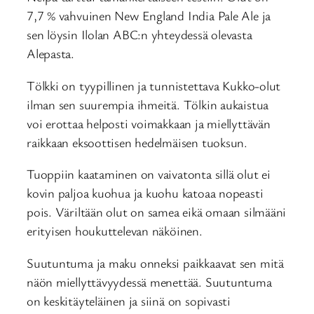
7,7 % vahvuinen New England India Pale Ale ja
sen löysin Ilolan ABC:n yhteydessä olevasta
Alepasta.
Tölkki on tyypillinen ja tunnistettava Kukko-olut
ilman sen suurempia ihmeitä. Tölkin aukaistua
voi erottaa helposti voimakkaan ja miellyttävän
raikkaan eksoottisen hedelmäisen tuoksun.
Tuoppiin kaataminen on vaivatonta sillä olut ei
kovin paljoa kuohua ja kuohu katoaa nopeasti
pois. Väriltään olut on samea eikä omaan silmääni
erityisen houkuttelevan näköinen.
Suutuntuma ja maku onneksi paikkaavat sen mitä
näön miellyttävyydessä menettää. Suutuntuma
on keskitäyteläinen ja siinä on sopivasti