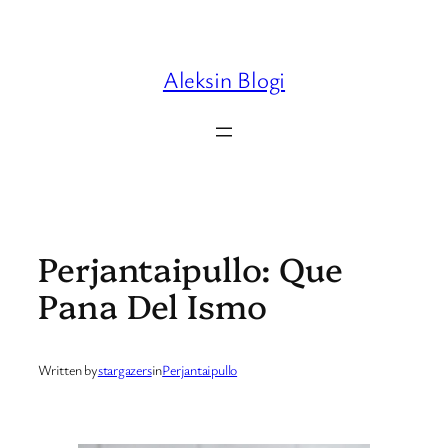
Skip
to
content
Aleksin Blogi
Perjantaipullo: Que
Pana Del Ismo
Written by
stargazers
in
Perjantaipullo