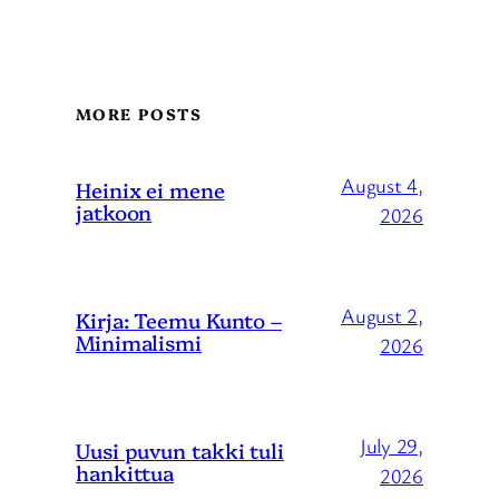
MORE POSTS
August 4,
Heinix ei mene
jatkoon
2026
August 2,
Kirja: Teemu Kunto –
Minimalismi
2026
July 29,
Uusi puvun takki tuli
hankittua
2026