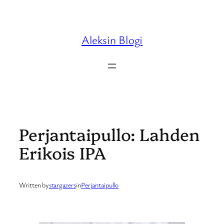
Skip
to
content
Aleksin Blogi
Perjantaipullo: Lahden
Erikois IPA
Written by
stargazers
in
Perjantaipullo