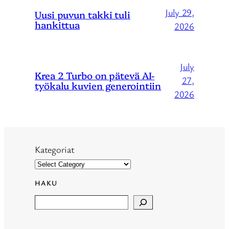
July 29,
Uusi puvun takki tuli
hankittua
2026
July
Krea 2 Turbo on pätevä AI-
27,
työkalu kuvien generointiin
2026
Kategoriat
HAKU
Search