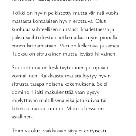
Tölkki on hyvin pelkistetty mutta värinsä vuoksi
massasta kohtalaisen hyvin erottuva. Olut
kuohuaa suhteellisen runsaasti kaadettaessa ja
paksu vaahto kestää hetken aikaa myös pinnalla
ennen katoamistaan. Väri on kellertävä ja samea.
Tuoksu on sitruksinen mutta lievästi hiivainen.
Suutuntuma on keskitäyteläinen ja sopivan
voimallinen. Raikkaasta mausta löytyy hyvin
sitrusta tasapainoisena kokemuksena. Se ei
dominoi liialti makukenttää vaan pysyy
mielyttävän maltillisena eikä jätä kuivaa tai
kitkerää makua suuhun. Maku oluessa on
asiallinen.
Toimiva olut, vaikkakaan sävy ei erityisesti