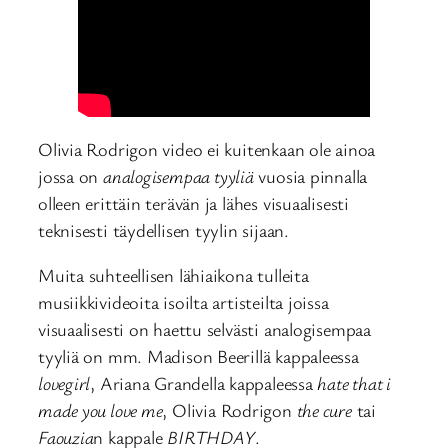
Olivia Rodrigon video ei kuitenkaan ole ainoa
jossa on
analogisempaa tyyliä
vuosia pinnalla
olleen erittäin terävän ja lähes visuaalisesti
teknisesti täydellisen tyylin sijaan.
Muita suhteellisen lähiaikona tulleita
musiikkivideoita isoilta artisteilta joissa
visuaalisesti on haettu selvästi analogisempaa
tyyliä on mm. Madison Beerillä kappaleessa
lovegirl
, Ariana Grandella kappaleessa
hate that i
made you love me
, Olivia Rodrigon
the cure
tai
Faouzia
n kappale
BIRTHDAY
.