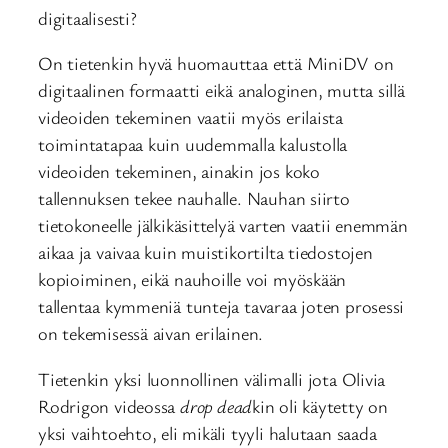
digitaalisesti?
On tietenkin hyvä huomauttaa että MiniDV on
digitaalinen formaatti eikä analoginen, mutta sillä
videoiden tekeminen vaatii myös erilaista
toimintatapaa kuin uudemmalla kalustolla
videoiden tekeminen, ainakin jos koko
tallennuksen tekee nauhalle. Nauhan siirto
tietokoneelle jälkikäsittelyä varten vaatii enemmän
aikaa ja vaivaa kuin muistikortilta tiedostojen
kopioiminen, eikä nauhoille voi myöskään
tallentaa kymmeniä tunteja tavaraa joten prosessi
on tekemisessä aivan erilainen.
Tietenkin yksi luonnollinen välimalli jota Olivia
Rodrigon videossa
drop dead
kin oli käytetty on
yksi vaihtoehto, eli mikäli tyyli halutaan saada