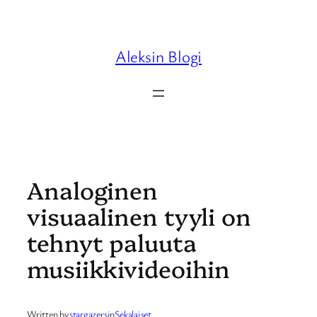
Skip
to
content
Aleksin Blogi
Analoginen
visuaalinen tyyli on
tehnyt paluuta
musiikkivideoihin
Written by
stargazers
in
Sekalaiset