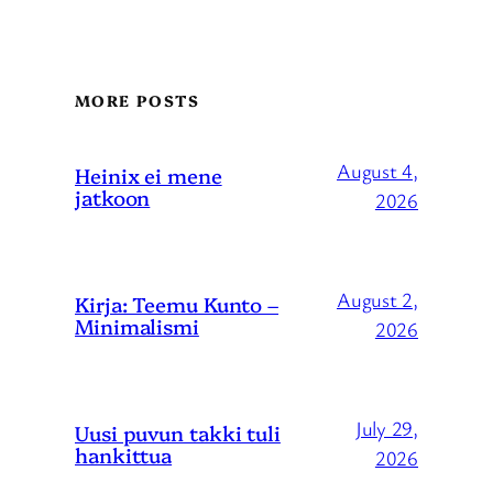
MORE POSTS
August 4,
Heinix ei mene
jatkoon
2026
August 2,
Kirja: Teemu Kunto –
Minimalismi
2026
July 29,
Uusi puvun takki tuli
hankittua
2026