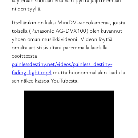
niiden tyyliä.
Itsellänikin on kaksi MiniDV-videokameraa, joista
toisella (Panasonic AG-DVX100) olen kuvannut
yhden oman musiikkivideoni. Videon löytää
omalta artistisivultani paremmalla laadulla
osoitteesta
painlessdestiny.net/videos/painless_destiny-
fading_light.mp4
mutta huonommallakin laadulla
sen näkee katsoa YouTubesta.