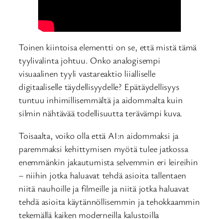
Toinen kiintoisa elementti on se, että mistä tämä
tyylivalinta johtuu. Onko analogisempi
visuaalinen tyyli vastareaktio liialliselle
digitaaliselle täydellisyydelle? Epätäydellisyys
tuntuu inhimillisemmältä ja aidommalta kuin
silmin nähtävää todellisuutta terävämpi kuva.
Toisaalta, voiko olla että AI:n aidommaksi ja
paremmaksi kehittymisen myötä tulee jatkossa
enemmänkin jakautumista selvemmin eri leireihin
– niihin jotka haluavat tehdä asioita tallentaen
niitä nauhoille ja filmeille ja niitä jotka haluavat
tehdä asioita käytännöllisemmin ja tehokkaammin
tekemällä kaiken moderneilla kalustoilla