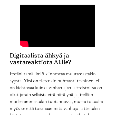
Digitaalista ähkyä ja
vastareaktiota AI:lle?
Itseäni tämä ilmiö kiinnostaa muutamastakin
syystä. Yksi on tietenkin puhtaasti tekninen, eli
on kiehtovaa kuinka vanhan ajan laitteistoissa on
ollut jotain sellaista että niitä yhä jäljitellään
modernimmassakin tuotannossa, mutta toisaalta
myös se että toisinaan niitä vanhoja laitteitakin
käytetään suoraan eikä vain pyritä jäljittelemään