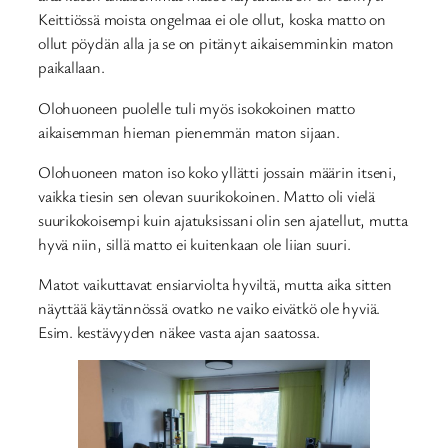
Keittiössä moista ongelmaa ei ole ollut, koska matto on
ollut pöydän alla ja se on pitänyt aikaisemminkin maton
paikallaan.
Olohuoneen puolelle tuli myös isokokoinen matto
aikaisemman hieman pienemmän maton sijaan.
Olohuoneen maton iso koko yllätti jossain määrin itseni,
vaikka tiesin sen olevan suurikokoinen. Matto oli vielä
suurikokoisempi kuin ajatuksissani olin sen ajatellut, mutta
hyvä niin, sillä matto ei kuitenkaan ole liian suuri.
Matot vaikuttavat ensiarviolta hyviltä, mutta aika sitten
näyttää käytännössä ovatko ne vaiko eivätkö ole hyviä.
Esim. kestävyyden näkee vasta ajan saatossa.