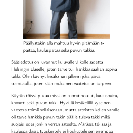
Päällystakin alla mahtuu hyvin pitämään t-
paitaa, kauluspaitaa sekä puvun takkia.
Säätiedotus on luvannut kuluvalle viikolle sadetta
Helsingin alueelle, joten tarve tuli hankkia säähän sopiva
takki. Olen käynyt kesäloman jälkeen joka päivä
toimistolla, joten sään mukainen vaatetus on tarpeen.
Käytän töissä pukua missä on suorat housut, kauluspaita,
kravatti sekä puvun takki. Hyvällä kesäkelillä kyseinen
vaatetus toimii sellaisenaan, mutta sateisten kelien varalle
oli tarve hankkia puvun takin päälle tuleva takki mikä
suojaisi edes jonkin verran sateelta. Märässä takissa ja
kauluspaidassa työskentely ei houkuttele sen enempää