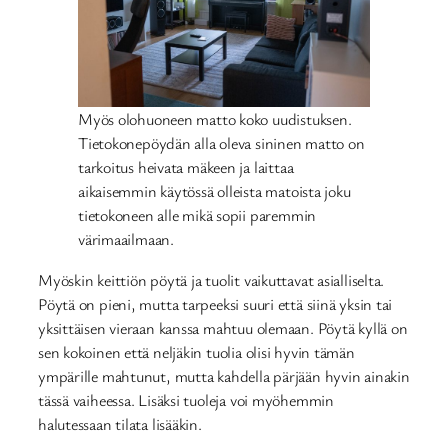
Myös olohuoneen matto koko uudistuksen.
Tietokonepöydän alla oleva sininen matto on
tarkoitus heivata mäkeen ja laittaa
aikaisemmin käytössä olleista matoista joku
tietokoneen alle mikä sopii paremmin
värimaailmaan.
Myöskin keittiön pöytä ja tuolit vaikuttavat asialliselta.
Pöytä on pieni, mutta tarpeeksi suuri että siinä yksin tai
yksittäisen vieraan kanssa mahtuu olemaan. Pöytä kyllä on
sen kokoinen että neljäkin tuolia olisi hyvin tämän
ympärille mahtunut, mutta kahdella pärjään hyvin ainakin
tässä vaiheessa. Lisäksi tuoleja voi myöhemmin
halutessaan tilata lisääkin.