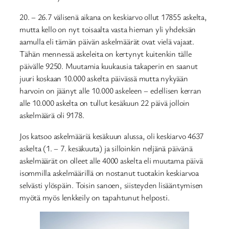
20. – 26.7 välisenä aikana on keskiarvo ollut 17855 askelta,
mutta kello on nyt toisaalta vasta hieman yli yhdeksän
aamulla eli tämän päivän askelmäärät ovat vielä vajaat.
Tähän mennessä askeleita on kertynyt kuitenkin tälle
päivälle 9250. Muutamia kuukausia takaperin en saanut
juuri koskaan 10.000 askelta päivässä mutta nykyään
harvoin on jäänyt alle 10.000 askeleen – edellisen kerran
alle 10.000 askelta on tullut kesäkuun 22 päivä jolloin
askelmäärä oli 9178.
Jos katsoo askelmääriä kesäkuun alussa, oli keskiarvo 4637
askelta (1. – 7. kesäkuuta) ja silloinkin neljänä päivänä
askelmäärät on olleet alle 4000 askelta eli muutama päivä
isommilla askelmäärillä on nostanut tuotakin keskiarvoa
selvästi ylöspäin. Toisin sanoen, siisteyden lisääntymisen
myötä myös lenkkeily on tapahtunut helposti.