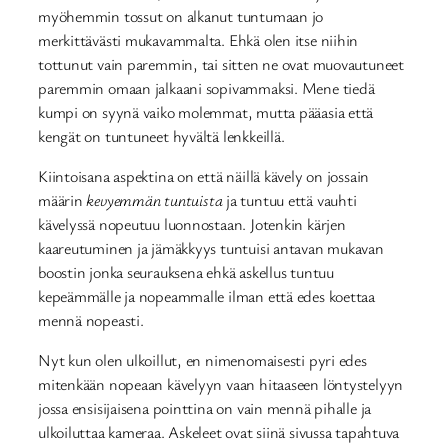
myöhemmin tossut on alkanut tuntumaan jo
merkittävästi mukavammalta. Ehkä olen itse niihin
tottunut vain paremmin, tai sitten ne ovat muovautuneet
paremmin omaan jalkaani sopivammaksi. Mene tiedä
kumpi on syynä vaiko molemmat, mutta pääasia että
kengät on tuntuneet hyvältä lenkkeillä.
Kiintoisana aspektina on että näillä kävely on jossain
määrin
kevyemmän tuntuista
ja tuntuu että vauhti
kävelyssä nopeutuu luonnostaan. Jotenkin kärjen
kaareutuminen ja jämäkkyys tuntuisi antavan mukavan
boostin jonka seurauksena ehkä askellus tuntuu
kepeämmälle ja nopeammalle ilman että edes koettaa
mennä nopeasti.
Nyt kun olen ulkoillut, en nimenomaisesti pyri edes
mitenkään nopeaan kävelyyn vaan hitaaseen löntystelyyn
jossa ensisijaisena pointtina on vain mennä pihalle ja
ulkoiluttaa kameraa. Askeleet ovat siinä sivussa tapahtuva