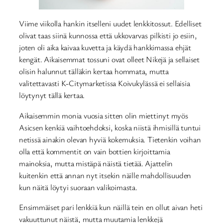
Viime viikolla hankin itselleni uudet lenkkitossut. Edelliset
olivat taas siinä kunnossa että ukkovarvas pilkisti jo esiin,
joten oli aika kaivaa kuvetta ja käydä hankkimassa ehjät
kengät. Aikaisemmat tossuni ovat olleet Nikejä ja sellaiset
olisin halunnut tälläkin kertaa hommata, mutta
valitettavasti K-Citymarketissa Koivukylässä ei sellaisia
löytynyt tällä kertaa.
Aikaisemmin monia vuosia sitten olin miettinyt myös
Asicsen kenkiä vaihtoehdoksi, koska niistä ihmisillä tuntui
netissä ainakin olevan hyviä kokemuksia. Tietenkin voihan
olla että kommentit on vain bottien kirjoittamia
mainoksia, mutta mistäpä näistä tietää. Ajattelin
kuitenkin että annan nyt itsekin näille mahdollisuuden
kun näitä löytyi suoraan valikoimasta.
Ensimmäiset pari lenkkiä kun näillä tein en ollut aivan heti
vakuuttunut näistä, mutta muutamia lenkkejä