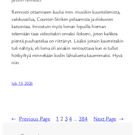
Rennosti ottamiseen kuului mm. musiikin kuuntelemista,
valokuvailua, Counter-Striken pelaamista ja elokuvien
katsontaa. Innostuin myös loman lopuilla hieman
tekemään taas videoitakin omaksi ilokseni, joten kaikkea
pientä puuhastelua on riittänyt. Lisäksi joitain kavereitakin
tuli nähtyä, eli loma oli ainakin rentouttava kun ei tullut
hötkyiltyä minnekään kodin lähialueita kauemmaksi. Hyvä
niin.
July 13, 2026
←
Previous Page
1
2
3
4
…
384
Next Page
→