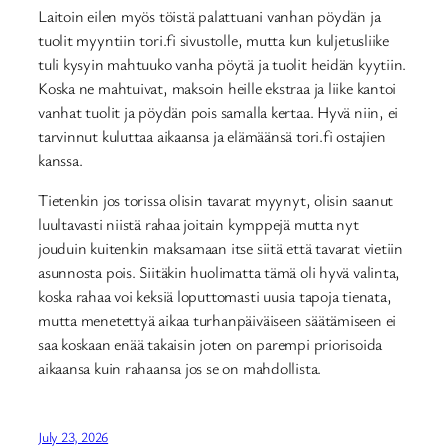
Laitoin eilen myös töistä palattuani vanhan pöydän ja
tuolit myyntiin tori.fi sivustolle, mutta kun kuljetusliike
tuli kysyin mahtuuko vanha pöytä ja tuolit heidän kyytiin.
Koska ne mahtuivat, maksoin heille ekstraa ja liike kantoi
vanhat tuolit ja pöydän pois samalla kertaa. Hyvä niin, ei
tarvinnut kuluttaa aikaansa ja elämäänsä tori.fi ostajien
kanssa.
Tietenkin jos torissa olisin tavarat myynyt, olisin saanut
luultavasti niistä rahaa joitain kymppejä mutta nyt
jouduin kuitenkin maksamaan itse siitä että tavarat vietiin
asunnosta pois. Siitäkin huolimatta tämä oli hyvä valinta,
koska rahaa voi keksiä loputtomasti uusia tapoja tienata,
mutta menetettyä aikaa turhanpäiväiseen säätämiseen ei
saa koskaan enää takaisin joten on parempi priorisoida
aikaansa kuin rahaansa jos se on mahdollista.
July 23, 2026