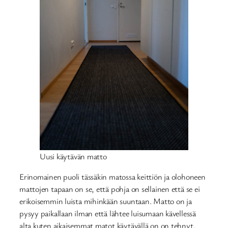
Uusi käytävän matto
Erinomainen puoli tässäkin matossa keittiön ja olohoneen
mattojen tapaan on se, että pohja on sellainen että se ei
erikoisemmin luista mihinkään suuntaan. Matto on ja
pysyy paikallaan ilman että lähtee luisumaan kävellessä
alta kuten aikaisemmat matot käytävällä on on tehnyt.