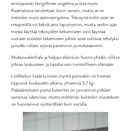
ensisijaisesti hengellinen ongelma ja siitä myös
Raamatussa varoitetaan kovin sanoin, mutta se on
tietenkin myös asenneongelma. Tekosyitä miksi asiat on
retuperällä voi keksiä aina loputtomiin, mutta senkin ajan
minkä käyttää tekosyiden keksimiseen voisi käyttää
suoraan asioiden tekemiseen jolloin asiat tulisivat tehdyksi
ja kaikki rullaisi arjessa paremmin ja mukavammin.
Mukavuudenhalu ja helppo elämä on huono yhtälö, sillä se
johtaa laiskuuteen ja lopulta vain turmiolliseen elämään.
Lenkkeilyn lisääntymisen myötä painoakin on hieman
tippunut kuukauden aikana, yhteensä 3,7 kg.
Pääsääntöisesti paino kuitenkin on junnannut pitkään
samoissa lukemissa, mutta enemmän kuitenkin muutoksen
on huomannut vyötäröllään kuin vaa’alla.