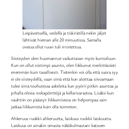
Leipäveitsellä, vedellä ja tiskirätillä nekin jäljet
lähtivät hieman alle 20 minuutissa. Samalla
ovessa ollut ruuvi tuli irroitettua.
Siisteyden olen huomannut vaikuttavan myös kuntoiluun.
Kun on ollut siistimpi asunto, olen liikkunut merkittävästi
enemmän kuin tavallisesti. Tietenkin voi olla että suora syy
ei ole siisteydellä, vaan siinä että kun aloittaa siivoamaan
tulee siinä touhutessa askeleita kun pyörii pitkin asuntoa ja
pihalla olevia roskapönttöjä ja kellarivarastoa. Lisäksi kun
vauhtiin on päässyt liikkumisessa on helpompaa vain
jatkaa liikkumista kuin olla toimeton.
Ahkeruus ruokkii ahkeruutta, laiskuus ruokkii laiskuutta.
Laiskuus on ainakin omasta näkökulmastani katsoen