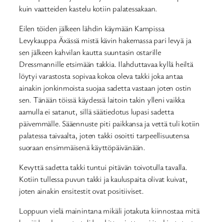
kuin vaatteiden kastelu kotiin palatessakaan.
Eilen töiden jälkeen lähdin käymään Kampissa
Levykauppa Äxässä mistä kävin hakemassa pari levyä ja
sen jälkeen kahvilan kautta suuntasin ostarille
Dressmannille etsimään takkia. Ilahduttavaa kyllä heiltä
löytyi varastosta sopivaa kokoa oleva takki joka antaa
ainakin jonkinmoista suojaa sadetta vastaan joten ostin
sen. Tänään töissä käydessä laitoin takin ylleni vaikka
aamulla ei satanut, sillä säätiedotus lupasi sadetta
päivemmälle. Sääennuste piti paikkansa ja vettä tuli kotiin
palatessa taivaalta, joten takki osoitti tarpeellisuutensa
suoraan ensimmäisenä käyttöpäivänään.
Kevyttä sadetta takki tuntui pitävän toivotulla tavalla.
Kotiin tullessa puvun takki ja kauluspaita olivat kuivat,
joten ainakin ensitestit ovat positiiviset.
Loppuun vielä mainintana mikäli jotakuta kiinnostaa mitä