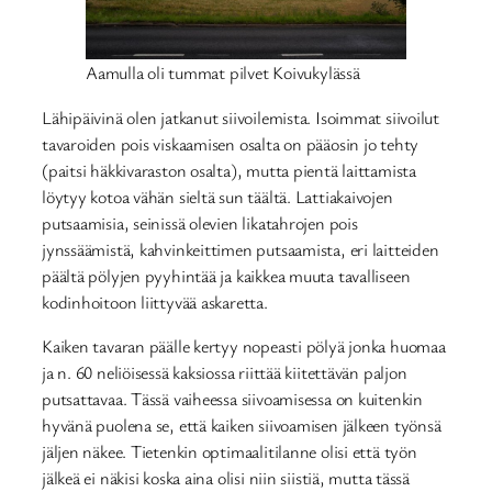
Aamulla oli tummat pilvet Koivukylässä
Lähipäivinä olen jatkanut siivoilemista. Isoimmat siivoilut
tavaroiden pois viskaamisen osalta on pääosin jo tehty
(paitsi häkkivaraston osalta), mutta pientä laittamista
löytyy kotoa vähän sieltä sun täältä. Lattiakaivojen
putsaamisia, seinissä olevien likatahrojen pois
jynssäämistä, kahvinkeittimen putsaamista, eri laitteiden
päältä pölyjen pyyhintää ja kaikkea muuta tavalliseen
kodinhoitoon liittyvää askaretta.
Kaiken tavaran päälle kertyy nopeasti pölyä jonka huomaa
ja n. 60 neliöisessä kaksiossa riittää kiitettävän paljon
putsattavaa. Tässä vaiheessa siivoamisessa on kuitenkin
hyvänä puolena se, että kaiken siivoamisen jälkeen työnsä
jäljen näkee. Tietenkin optimaalitilanne olisi että työn
jälkeä ei näkisi koska aina olisi niin siistiä, mutta tässä