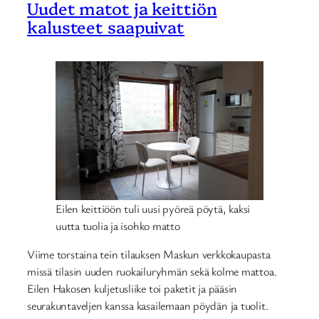
Uudet matot ja keittiön
kalusteet saapuivat
Eilen keittiöön tuli uusi pyöreä pöytä, kaksi
uutta tuolia ja isohko matto
Viime torstaina tein tilauksen Maskun verkkokaupasta
missä tilasin uuden ruokailuryhmän sekä kolme mattoa.
Eilen Hakosen kuljetusliike toi paketit ja pääsin
seurakuntaveljen kanssa kasailemaan pöydän ja tuolit.