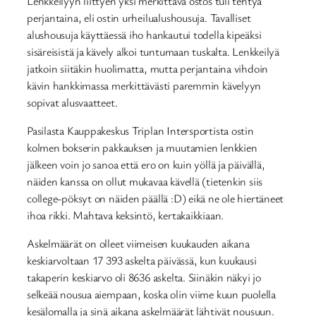
Lenkkeilyyn liittyen yksi merkittävä ostos tuli tehtyä
perjantaina, eli ostin urheilualushousuja. Tavalliset
alushousuja käyttäessä iho hankautui todella kipeäksi
sisäreisistä ja kävely alkoi tuntumaan tuskalta. Lenkkeilyä
jatkoin siitäkin huolimatta, mutta perjantaina vihdoin
kävin hankkimassa merkittävästi paremmin kävelyyn
sopivat alusvaatteet.
Pasilasta Kauppakeskus Triplan Intersportista ostin
kolmen bokserin pakkauksen ja muutamien lenkkien
jälkeen voin jo sanoa että ero on kuin yöllä ja päivällä,
näiden kanssa on ollut mukavaa kävellä (tietenkin siis
college-pöksyt on näiden päällä :D) eikä ne ole hiertäneet
ihoa rikki. Mahtava keksintö, kertakaikkiaan.
Askelmäärät on olleet viimeisen kuukauden aikana
keskiarvoltaan 17 393 askelta päivässä, kun kuukausi
takaperin keskiarvo oli 8636 askelta. Siinäkin näkyi jo
selkeää nousua aiempaan, koska olin viime kuun puolella
kesälomalla ja sinä aikana askelmäärät lähtivät nousuun.