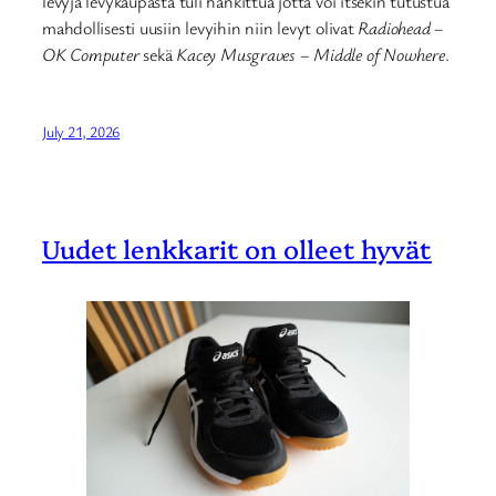
levyjä levykaupasta tuli hankittua jotta voi itsekin tutustua
mahdollisesti uusiin levyihin niin levyt olivat
Radiohead –
OK Computer
sekä
Kacey Musgraves – Middle of Nowhere
.
July 21, 2026
Uudet lenkkarit on olleet hyvät