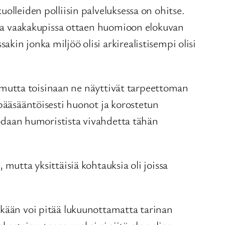
olleiden polliisin palveluksessa on ohitse.
aina vaakakupissa ottaen huomioon elokuvan
in jonka miljöö olisi arkirealistisempi olisi
ä, mutta toisinaan ne näyttivät tarpeettoman
 pääsääntöisesti huonot ja korostetun
luodaan humoristista vivahdetta tähän
mutta yksittäisiä kohtauksia oli joissa
äkään voi pitää lukuunottamatta tarinan