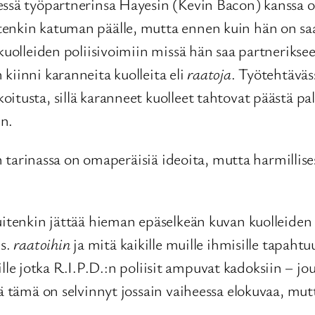
essä työpartnerinsa Hayesin (Kevin Bacon) kanssa ot
tenkin katuman päälle, mutta ennen kuin hän on sa
kuolleiden poliisivoimiin missä hän saa partneriksee
kiinni karanneita kuolleita eli
raatoja
. Työtehtäväs
itusta, sillä karanneet kuolleet tahtovat päästä pa
n.
en tarinassa on omaperäisiä ideoita, mutta harmillise
uitenkin jättää hieman epäselkeän kuvan kuolleiden 
ns.
raatoihin
ja mitä kaikille muille ihmisille tapah
adoille jotka R.I.P.D.:n poliisit ampuvat kadoksiin – 
ä tämä on selvinnyt jossain vaiheessa elokuvaa, mutt