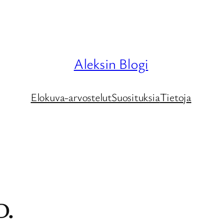
Aleksin Blogi
Elokuva-arvostelut
Suosituksia
Tietoja
D.