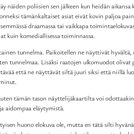
y näiden poliisien sen jälkeen kun heidän aikansa ku
a onneksi tämänkaltaiset asiat eivät kovin paljoa p
isemmässä draamassa tai vaikkapa toimintaelokuvassak
at kuin komediallisessa toiminnassa.
riitainen tunnelma. Paikoitellen ne näyttivät hyvält
usten tunnelmaa. Lisäksi raatojen ulkomuodot olivat
vää että ne näyttävät siltä juuri siksi että niillä 
iminut.
ten tämän tason näyttelijäkaartilta voi odottaakin, 
ja aidompaa eläytymistä.
tyisen huono elokuva ole, mutta en tätä silti hyvän