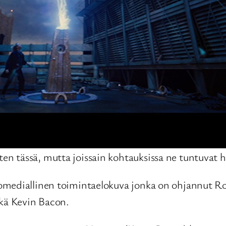
uten tässä, mutta joissain kohtauksissa ne tuntuva
komediallinen toimintaelokuva jonka on ohjannut 
ekä Kevin Bacon.