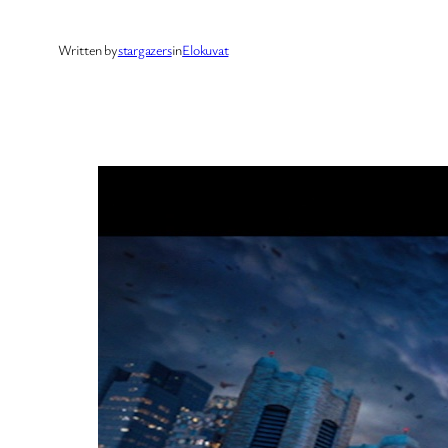
Written by
stargazers
in
Elokuvat