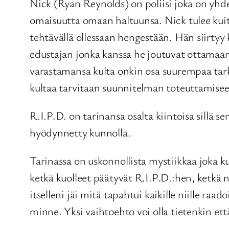
Nick (Ryan Reynolds) on poliisi joka on yhd
omaisuutta omaan haltuunsa. Nick tulee kui
tehtävällä ollessaan hengestään. Hän siirtyy 
edustajan jonka kanssa he joutuvat ottamaan 
varastamansa kulta onkin osa suurempaa tarko
kultaa tarvitaan suunnitelman toteuttamisee
R.I.P.D. on tarinansa osalta kiintoisa sillä s
hyödynnetty kunnolla.
Tarinassa on uskonnollista mystiikkaa joka k
ketkä kuolleet päätyvät R.I.P.D.:hen, ketkä 
itselleni jäi mitä tapahtui kaikille niille ra
minne. Yksi vaihtoehto voi olla tietenkin ett