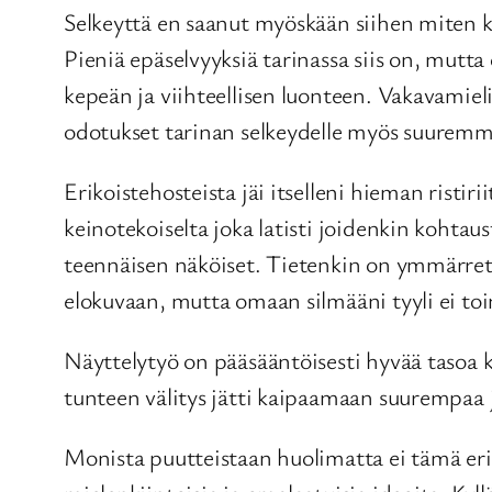
Selkeyttä en saanut myöskään siihen miten kä
Pieniä epäselvyyksiä tarinassa siis on, mutt
kepeän ja viihteellisen luonteen. Vakavamiel
odotukset tarinan selkeydelle myös suuremm
Erikoistehosteista jäi itselleni hieman risti
keinotekoiselta joka latisti joidenkin kohta
teennäisen näköiset. Tietenkin on ymmärrettä
elokuvaan, mutta omaan silmääni tyyli ei to
Näyttelytyö on pääsääntöisesti hyvää tasoa ku
tunteen välitys jätti kaipaamaan suurempaa 
Monista puutteistaan huolimatta ei tämä eri