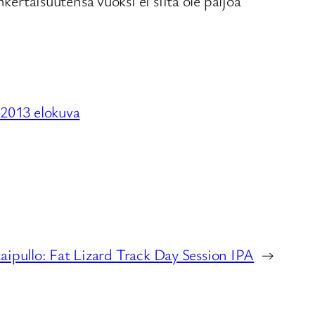
kertaisuutensa vuoksi ei siitä ole paljoa
2013 elokuva
aipullo: Fat Lizard Track Day Session IPA
→