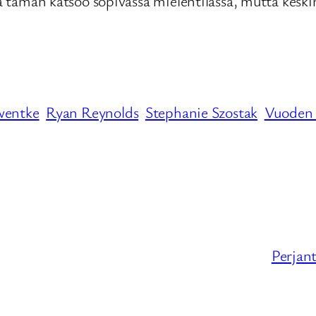
lä tämän katsoo sopivassa mielentilassa, mutta keskin
wentke
Ryan Reynolds
Stephanie Szostak
Vuoden 
Perjant