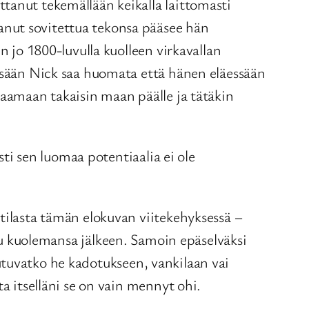
tanut tekemällään keikalla laittomasti
anut sovitettua tekonsa pääsee hän
n jo 1800-luvulla kuolleen virkavallan
sään Nick saa huomata että hänen eläessään
laamaan takaisin maan päälle ja tätäkin
sti sen luomaa potentiaalia ei ole
tilasta tämän elokuvan viitekehyksessä –
tuu kuolemansa jälkeen. Samoin epäselväksi
joutuvatko he kadotukseen, vankilaan vai
a itselläni se on vain mennyt ohi.