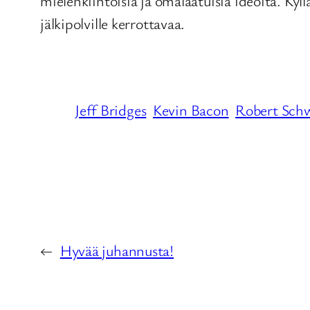
mielenkiintoisia ja omalaatuisia ideoita. Kyl
jälkipolville kerrottavaa.
Jeff Bridges
Kevin Bacon
Robert Sch
←
Hyvää juhannusta!