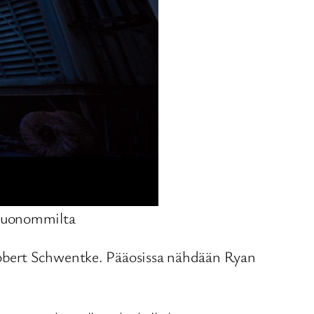
t huonommilta
Robert Schwentke. Pääosissa nähdään Ryan