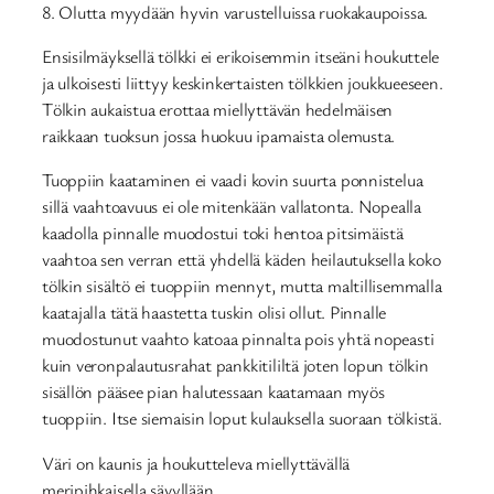
8. Olutta myydään hyvin varustelluissa ruokakaupoissa.
Ensisilmäyksellä tölkki ei erikoisemmin itseäni houkuttele
ja ulkoisesti liittyy keskinkertaisten tölkkien joukkueeseen.
Tölkin aukaistua erottaa miellyttävän hedelmäisen
raikkaan tuoksun jossa huokuu ipamaista olemusta.
Tuoppiin kaataminen ei vaadi kovin suurta ponnistelua
sillä vaahtoavuus ei ole mitenkään vallatonta. Nopealla
kaadolla pinnalle muodostui toki hentoa pitsimäistä
vaahtoa sen verran että yhdellä käden heilautuksella koko
tölkin sisältö ei tuoppiin mennyt, mutta maltillisemmalla
kaatajalla tätä haastetta tuskin olisi ollut. Pinnalle
muodostunut vaahto katoaa pinnalta pois yhtä nopeasti
kuin veronpalautusrahat pankkitililtä joten lopun tölkin
sisällön pääsee pian halutessaan kaatamaan myös
tuoppiin. Itse siemaisin loput kulauksella suoraan tölkistä.
Väri on kaunis ja houkutteleva miellyttävällä
meripihkaisella sävyllään.