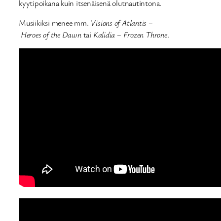
kyytipoikana kuin itsenäisenä olutnautintona.
Musiikiksi menee mm.
Visions of Atlantis –
Heroes of the Dawn
tai
Kalidia – Frozen Throne
.