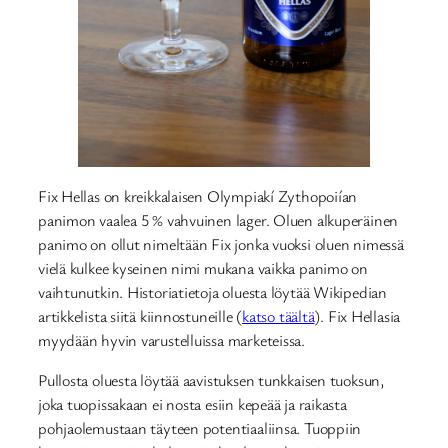
Fix Hellas on kreikkalaisen Olympiakí Zythopoiían
panimon vaalea 5 % vahvuinen lager. Oluen alkuperäinen
panimo on ollut nimeltään Fix jonka vuoksi oluen nimessä
vielä kulkee kyseinen nimi mukana vaikka panimo on
vaihtunutkin. Historiatietoja oluesta löytää Wikipedian
artikkelista siitä kiinnostuneille (
katso täältä
). Fix Hellasia
myydään hyvin varustelluissa marketeissa.
Pullosta oluesta löytää aavistuksen tunkkaisen tuoksun,
joka tuopissakaan ei nosta esiin kepeää ja raikasta
pohjaolemustaan täyteen potentiaaliinsa. Tuoppiin