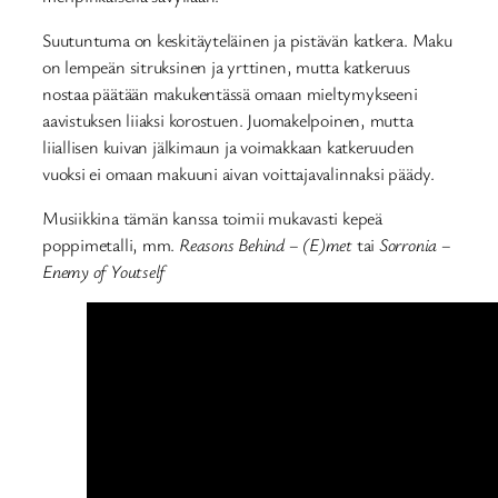
Suutuntuma on keskitäyteläinen ja pistävän katkera. Maku
on lempeän sitruksinen ja yrttinen, mutta katkeruus
nostaa päätään makukentässä omaan mieltymykseeni
aavistuksen liiaksi korostuen. Juomakelpoinen, mutta
liiallisen kuivan jälkimaun ja voimakkaan katkeruuden
vuoksi ei omaan makuuni aivan voittajavalinnaksi päädy.
Musiikkina tämän kanssa toimii mukavasti kepeä
poppimetalli, mm.
Reasons Behind – (E)met
tai
Sorronia –
Enemy of Youtself