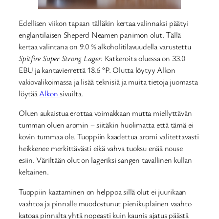
Edellisen viikon tapaan tälläkin kertaa valinnaksi päätyi
englantilaisen Sheperd Neamen panimon olut. Tällä
kertaa valintana on 9.0 % alkoholitilavuudella varustettu
Spitfire Super Strong Lager.
Katkeroita oluessa on 33.0
EBU ja kantavierrettä 18.6 °P. Olutta löytyy Alkon
vakiovalikoimassa ja lisää teknisiä ja muita tietoja juomasta
löytää
Alkon
sivuilta.
Oluen aukaistua erottaa voimakkaan mutta miellyttävän
tumman oluen aromin – siitäkin huolimatta että tämä ei
kovin tummaa ole. Tuoppiin kaadettua aromi valitettavasti
heikkenee merkittävästi eikä vahva tuoksu enää nouse
esiin. Väriltään olut on lageriksi sangen tavallinen kullan
keltainen.
Tuoppiin kaataminen on helppoa sillä olut ei juurikaan
vaahtoa ja pinnalle muodostunut pienikuplainen vaahto
katoaa pinnalta yhtä nopeasti kuin kaunis ajatus päästä