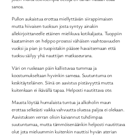
sanoa.
Pullon aukaistua erottaa miellyttävän siirappimaisen
mutta hiivaisen tuoksun josta syntyy ainakin
allekirjoittaneelle etäinen mielikuva kotikaljasta. Tuoppiin
kaataminen on helppo prosessi vähäisen vaahtoavuuden
vuoksi ja pian jo tuopistakin pääsee havaitsemaan että
tuoksu säilyy yhä nauttijan matkaseurana.
Väri on ruskeaan päin kallistuvaa tummaa ja
koostumukseltaan hyvinkin sameaa. Suutuntuma on
keskitäyteläinen. Siinä on aavistus pistävyyttä mutta
kuitenkaan ei ikävällä tapaa. Helposti nautittava ote.
Mausta löytää humalaista tuntua ja alkoholin maun
erottaa selkeästi vaikka vahvuutta oluessa paljoa ei olekaan.
Aavistuksen verran olisin kaivannut tuhdimpaa
suutuntumaa, mutta tämmöisenäänkin helposti nautittava
olut jota mieluummin kuitenkin nauttisi hyvän aterian