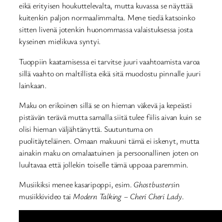
eikä erityisen houkuttelevalta, mutta kuvassa se näyttää
kuitenkin paljon normaalimmalta. Mene tiedä katsoinko
sitten livenä jotenkin huonommassa valaistuksessa josta
kyseinen mielikuva syntyi.
Tuoppiin kaatamisessa ei tarvitse juuri vaahtoamista varoa
sillä vaahto on maltillista eikä sitä muodostu pinnalle juuri
lainkaan.
Maku on erikoinen sillä se on hieman väkevä ja kepeästi
pistävän terävä mutta samalla siitä tulee fiilis aivan kuin se
olisi hieman väljähtänyttä. Suutuntuma on
puolitäyteläinen. Omaan makuuni tämä ei iskenyt, mutta
ainakin maku on omalaatuinen ja persoonallinen joten on
luultavaa että jollekin toiselle tämä uppoaa paremmin.
Musiikiksi menee kasaripoppi, esim.
Ghostbusters
in
musiikkivideo tai
Modern Talking – Cheri Cheri Lady
.