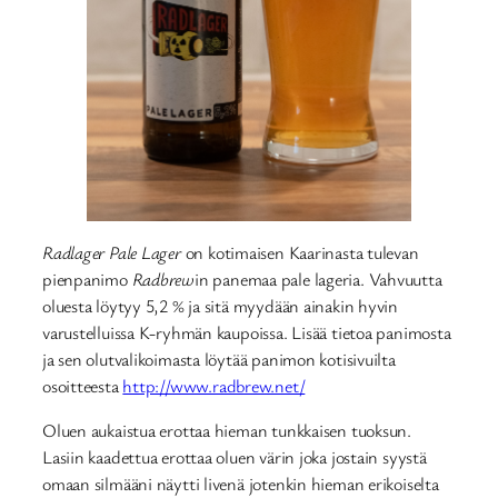
Radlager Pale Lager
on kotimaisen Kaarinasta tulevan
pienpanimo
Radbrew
in panemaa pale lageria. Vahvuutta
oluesta löytyy 5,2 % ja sitä myydään ainakin hyvin
varustelluissa K-ryhmän kaupoissa. Lisää tietoa panimosta
ja sen olutvalikoimasta löytää panimon kotisivuilta
osoitteesta
http://www.radbrew.net/
Oluen aukaistua erottaa hieman tunkkaisen tuoksun.
Lasiin kaadettua erottaa oluen värin joka jostain syystä
omaan silmääni näytti livenä jotenkin hieman erikoiselta