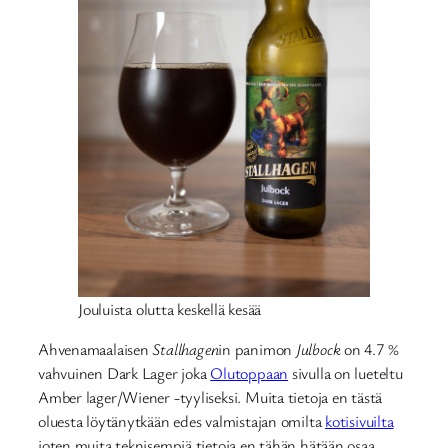
Jouluista olutta keskellä kesää
Ahvenamaalaisen
Stallhagen
in panimon
Julbock
on 4.7 %
vahvuinen Dark Lager joka
Olutoppaan
sivulla on lueteltu
Amber lager/Wiener -tyyliseksi. Muita tietoja en tästä
oluesta löytänytkään edes valmistajan omilta
kotisivuilta
joten muita teknisempiä tietoja en tähän hätään osaa