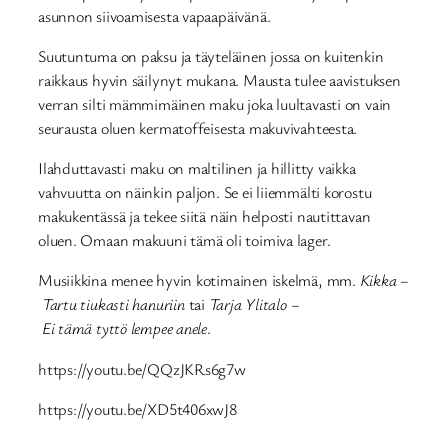
asunnon siivoamisesta vapaapäivänä.
Suutuntuma on paksu ja täyteläinen jossa on kuitenkin
raikkaus hyvin säilynyt mukana. Mausta tulee aavistuksen
verran silti mämmimäinen maku joka luultavasti on vain
seurausta oluen kermatoffeisesta makuvivahteesta.
Ilahduttavasti maku on maltilinen ja hillitty vaikka
vahvuutta on näinkin paljon. Se ei liiemmälti korostu
makukentässä ja tekee siitä näin helposti nautittavan
oluen. Omaan makuuni tämä oli toimiva lager.
Musiikkina menee hyvin kotimainen iskelmä, mm.
Kikka –
Tartu tiukasti hanuriin
tai
Tarja Ylitalo –
Ei tämä tyttö lempee anele
.
https://youtu.be/QQzJKRs6g7w
https://youtu.be/XD5t406xwJ8