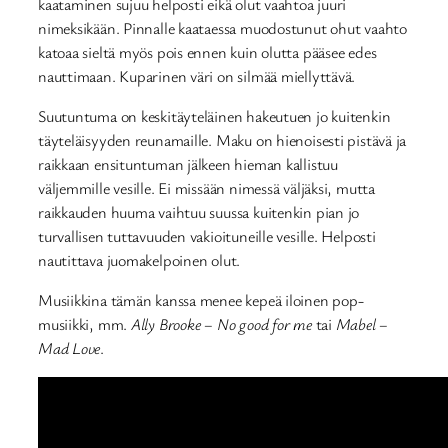
kaataminen sujuu helposti eikä olut vaahtoa juuri
nimeksikään. Pinnalle kaataessa muodostunut ohut vaahto
katoaa sieltä myös pois ennen kuin olutta pääsee edes
nauttimaan. Kuparinen väri on silmää miellyttävä.
Suutuntuma on keskitäyteläinen hakeutuen jo kuitenkin
täyteläisyyden reunamaille. Maku on hienoisesti pistävä ja
raikkaan ensituntuman jälkeen hieman kallistuu
väljemmille vesille. Ei missään nimessä väljäksi, mutta
raikkauden huuma vaihtuu suussa kuitenkin pian jo
turvallisen tuttavuuden vakioituneille vesille. Helposti
nautittava juomakelpoinen olut.
Musiikkina tämän kanssa menee kepeä iloinen pop-
musiikki, mm.
Ally Brooke – No good for me
tai
Mabel –
Mad Love
.