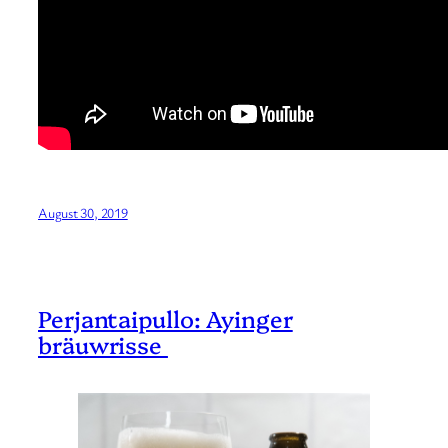
August 30, 2019
Perjantaipullo: Ayinger
bräuwrisse ​