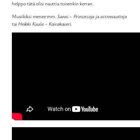
helppo tätä olisi nauttia toisenkin kerran.
Musiikiksi menee mm.
Sanni – Prinsessoja ja astronautteja
tai
Heikki Kuula – Koirakaveri
.