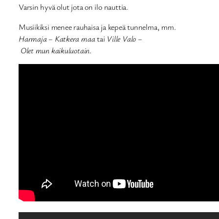
Varsin hyvä olut jota on ilo nauttia.
Musiikiksi menee rauhaisa ja kepeä tunnelma, mm.
Harmaja – Katkera maa
tai
Ville Valo –
Olet mun kaikuluotain
.