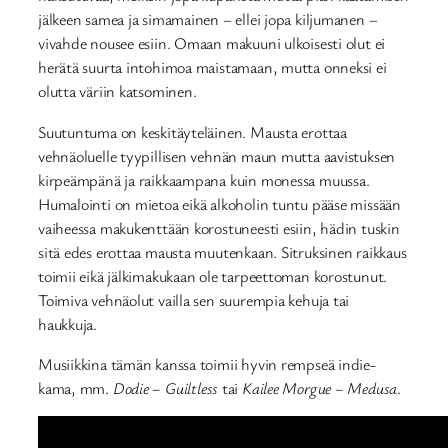
jälkeen samea ja simamainen – ellei jopa kiljumanen –
vivahde nousee esiin. Omaan makuuni ulkoisesti olut ei
herätä suurta intohimoa maistamaan, mutta onneksi ei
olutta väriin katsominen.
Suutuntuma on keskitäyteläinen. Mausta erottaa
vehnäoluelle tyypillisen vehnän maun mutta aavistuksen
kirpeämpänä ja raikkaampana kuin monessa muussa.
Humalointi on mietoa eikä alkoholin tuntu pääse missään
vaiheessa makukenttään korostuneesti esiin, hädin tuskin
sitä edes erottaa mausta muutenkaan. Sitruksinen raikkaus
toimii eikä jälkimakukaan ole tarpeettoman korostunut.
Toimiva vehnäolut vailla sen suurempia kehuja tai
haukkuja.
Musiikkina tämän kanssa toimii hyvin rempseä indie-
kama, mm.
Dodie – Guiltless
tai
Kailee Morgue – Medusa
.