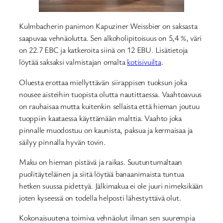
Kulmbacherin panimon Kapuziner Weissbier on saksasta
saapuvaa vehnäolutta. Sen alkoholipitoisuus on 5,4 %, väri
on 22.7 EBC ja katkeroita siinä on 12 EBU. Lisätietoja
löytää saksaksi valmistajan omalta
kotisivuilta
.
Oluesta erottaa miellyttävän siirappisen tuoksun joka
nousee aisteihin tuopista olutta nautittaessa. Vaahtoavuus
on rauhaisaa mutta kuitenkin sellaista että hieman joutuu
tuoppiin kaataessa käyttämään malttia. Vaahto joka
pinnalle muodostuu on kaunista, paksua ja kermaisaa ja
säilyy pinnalla hyvän tovin.
Maku on hieman pistävä ja raikas. Suutuntumaltaan
puolitäyteläinen ja siitä löytää banaanimaista tuntua
hetken suussa pidettyä. Jälkimakua ei ole juuri nimeksikään
joten kyseessä on todella helposti lähestyttävä olut.
Kokonaisuutena toimiva vehnäolut ilman sen suurempia