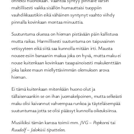
onneksi huonokaan. Vaahtoa syntyy pinnalle varsin
maltillisesti vaikka sisällön humauttaisi tuoppiin
vauhdikkaastikin eikä vähäinen syntynyt vaahto viihdy
pinnalla kovinkaan montaa minuuttia.
Suutuntuma oluessa on hieman pistävään päin kallistuva
mutta raikas. Harmillisesti suutuntuma on taipuvainen
vetisyyteen eikä siitä saa kunnolla mitään irti. Mausta
nousee esiin banaanin makua joka on hyvä, mutta maku ei
nouse kuitenkaan kovinkaan tasapainoisesti makukenttään
joka laskee maun miellyttävimmän olemuksen arova
hieman.
Ei tämä kuitenkaan mitenkään huono olut ja
tällaisenaankin se on ihan juomakelpoinen, mutta selkeästi
maku olisi kaivannut vahvempaa runkoa ja täyteläisempää
suutuntumaa jotta se olisi päässyt kunnolla oikeuksiinsa.
Musiikiksi tämän kanssa toimii mm.
JVG – Popkorni
tai
Ruudolf – Jalokivii tiputtelen
.