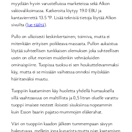
myydään hyvin varustelluissa marketeissa sekä Alkon
vakiovalikoimassa. Katkeroita löytyy 19.0 EBU ja
kantavierrettä 13.5 °P. Lisää teknisiä tietoja löytää Alkon
sivuilta (
lue täältä
).
Pullo on ulkoisesti keskinkertainen; toimiva, mutta ei
mitenkään erityisen poikkeava massasta. Pullon aukaistua
löytää suhteellisen tunkkaisen olemuksen joka suhteellisen
usein on ollut monien muidenkin vehnäoluiden
ominaispiirre. Tuopissa tuoksu ei sen houkuttelevammaksi
käy, mutta ei se missään vaiheessa onneksi myöskään
häiritseväksi muutu.
Tuoppiin kaataminen käy huoletta yhdellä humauksella
sillä vaahtoavuus on maltillista ja 0,5 litran oluelle varattu
tuoppi imaisee nesteet iloisesti sisuksiinsa nopeammin
kuin Esson baarin pajatso mummojen eläkerahat.
Väri on tuoppiin kaadon jälkeen tummempaan sävyyn
hakeutuvaa, melkein jopa kuparista mutta pian kaatamisen