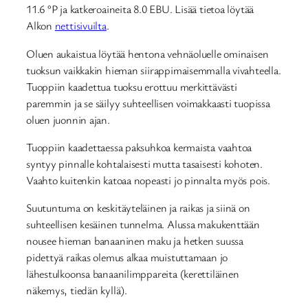
11.6 °P ja katkeroaineita 8.0 EBU. Lisää tietoa löytää
Alkon
nettisivuilta
.
Oluen aukaistua löytää hentona vehnäoluelle ominaisen
tuoksun vaikkakin hieman siirappimaisemmalla vivahteella.
Tuoppiin kaadettua tuoksu erottuu merkittävästi
paremmin ja se säilyy suhteellisen voimakkaasti tuopissa
oluen juonnin ajan.
Tuoppiin kaadettaessa paksuhkoa kermaista vaahtoa
syntyy pinnalle kohtalaisesti mutta tasaisesti kohoten.
Vaahto kuitenkin katoaa nopeasti jo pinnalta myös pois.
Suutuntuma on keskitäyteläinen ja raikas ja siinä on
suhteellisen kesäinen tunnelma. Alussa makukenttään
nousee hieman banaaninen maku ja hetken suussa
pidettyä raikas olemus alkaa muistuttamaan jo
lähestulkoonsa banaanilimppareita (kerettiläinen
näkemys, tiedän kyllä).