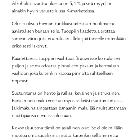
Alkoholitilavuutta oluessa on 5,1 % ja sitä myydään
ainakin hyvin varustelluissa K-marketeissa.
Olut tuoksuu hieman tunkkaisuudestaan huolimatta
aavistuksen banaaniselle. Tuoppiin kaadettua erottaa
samean värin joka ei ainakaan allekirjoittaneelle mitenkään
erikoisesti iskenyt.
Kaadettaessa tuoppiin vaahtoaa Bräuwrisse kohtalaisen
paljon ja se muodostaa pinnalleen paksun ja kermaisan
vaahdon joka kuitenkin katoaa pinnalta suhteellisen
nopeasti.
Suutuntuma on hento ja raikas, keväinen ja sitruksinen.
Banaaninen maku erottuu myös selkeästi suutuntumassa.
Jälkimakuna ainoastaan banaanin maku jää muistuttamaan
nauttijaansa olemassaolostaan.
Kokonaisuutena tämä on asiallinen olut. Se ei ole millään
muotoa oma suosikkini, mutta kuitenkin sellainen että