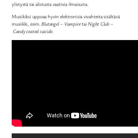
ylistystä tai alistusta vaativia ilmaisuita.
Musiikiksi uppoaa hyvin elektronisia vivahteita sisältävä
musiikki, esim.
Blutengel – Vampire
tai
Night Club –
Candy coated suicide.