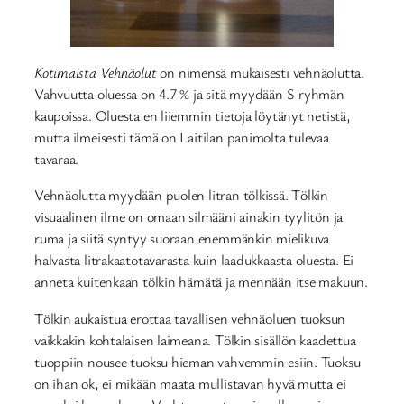
Kotimaista Vehnäolut
on nimensä mukaisesti vehnäolutta.
Vahvuutta oluessa on 4.7 % ja sitä myydään S-ryhmän
kaupoissa. Oluesta en liiemmin tietoja löytänyt netistä,
mutta ilmeisesti tämä on Laitilan panimolta tulevaa
tavaraa.
Vehnäolutta myydään puolen litran tölkissä. Tölkin
visuaalinen ilme on omaan silmääni ainakin tyylitön ja
ruma ja siitä syntyy suoraan enemmänkin mielikuva
halvasta litrakaatotavarasta kuin laadukkaasta oluesta. Ei
anneta kuitenkaan tölkin hämätä ja mennään itse makuun.
Tölkin aukaistua erottaa tavallisen vehnäoluen tuoksun
vaikkakin kohtalaisen laimeana. Tölkin sisällön kaadettua
tuoppiin nousee tuoksu hieman vahvemmin esiin. Tuoksu
on ihan ok, ei mikään maata mullistavan hyvä mutta ei