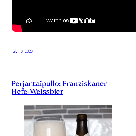
July 10, 2020
Perjantaipullo: Franziskaner
Hefe-Weissbier