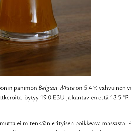
 Moonin panimon
Belgian White
on 5,4 % vahvuinen ve
keroita löytyy 19.0 EBU ja kantavierrettä 13.5 °P. L
 mutta ei mitenkään erityisen poikkeava massasta. P