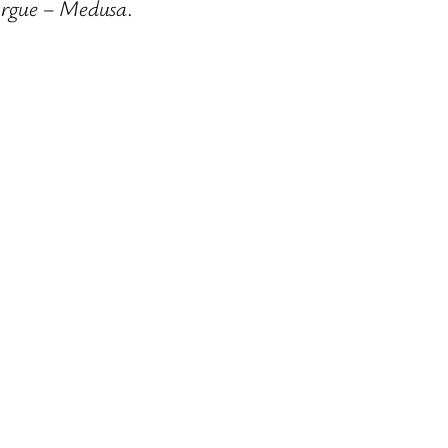
orgue – Medusa
.