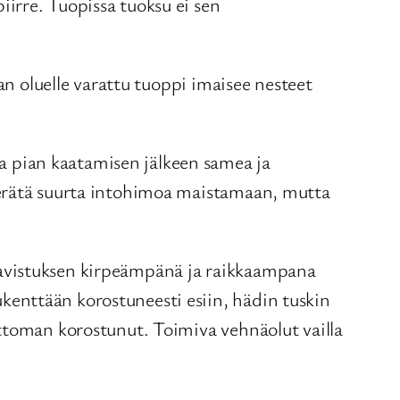
irre. Tuopissa tuoksu ei sen
an oluelle varattu tuoppi imaisee nesteet
 pian kaatamisen jälkeen samea ja
herätä suurta intohimoa maistamaan, mutta
aavistuksen kirpeämpänä ja raikkaampana
enttään korostuneesti esiin, hädin tuskin
ettoman korostunut. Toimiva vehnäolut vailla