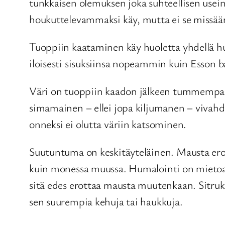
tunkkaisen olemuksen joka suhteellisen usei
houkuttelevammaksi käy, mutta ei se missää
Tuoppiin kaataminen käy huoletta yhdellä huma
iloisesti sisuksiinsa nopeammin kuin Esson
Väri on tuoppiin kaadon jälkeen tummempaan
simamainen – ellei jopa kiljumanen – vivah
onneksi ei olutta väriin katsominen.
Suutuntuma on keskitäyteläinen. Mausta ero
kuin monessa muussa. Humalointi on mietoa 
sitä edes erottaa mausta muutenkaan. Sitruk
sen suurempia kehuja tai haukkuja.