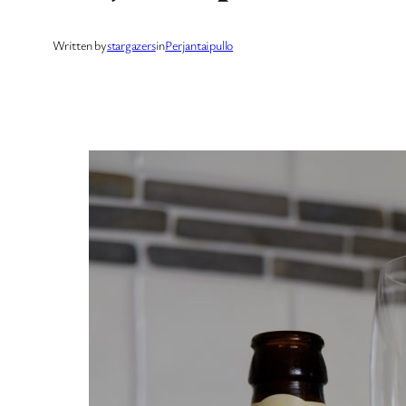
Written by
stargazers
in
Perjantaipullo