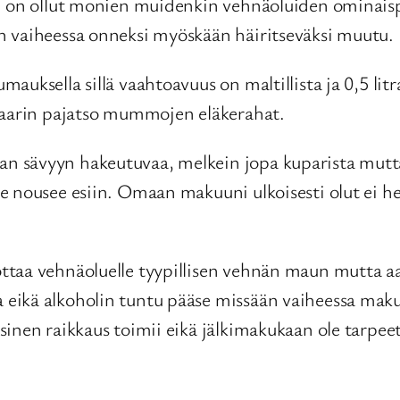
n on ollut monien muidenkin vehnäoluiden ominaispi
n vaiheessa onneksi myöskään häiritseväksi muutu.
uksella sillä vaahtoavuus on maltillista ja 0,5 litr
 baarin pajatso mummojen eläkerahat.
 sävyyn hakeutuvaa, melkein jopa kuparista mutta
de nousee esiin. Omaan makuuni ulkoisesti olut ei 
ttaa vehnäoluelle tyypillisen vehnän maun mutta 
eikä alkoholin tuntu pääse missään vaiheessa makuk
sinen raikkaus toimii eikä jälkimakukaan ole tarpe