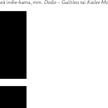
pseä indie-kama, mm.
Dodie – Guiltless
tai
Kailee M