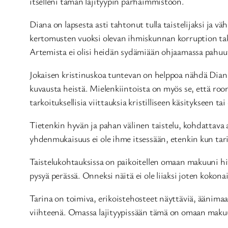
itselleni tämän lajityypin parhaimmistoon.
Diana on lapsesta asti tahtonut tulla taistelijaksi ja 
kertomusten vuoksi olevan ihmiskunnan korruption takan
Artemista ei olisi heidän sydämiään ohjaamassa pahuu
Jokaisen kristinuskoa tuntevan on helppoa nähdä Diana
kuvausta heistä. Mielenkiintoista on myös se, että roo
tarkoituksellisia viittauksia kristilliseen käsitykseen ta
Tietenkin hyvän ja pahan välinen taistelu, kohdattava a
yhdenmukaisuus ei ole ihme itsessään, etenkin kun tari
Taistelukohtauksissa on paikoitellen omaan makuuni hive
pysyä perässä. Onneksi näitä ei ole liiaksi joten kokon
Tarina on toimiva, erikoistehosteet näyttäviä, äänima
viihteenä. Omassa lajityypissään tämä on omaan makuun