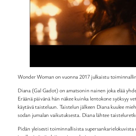
Wonder Woman on vuonna 2017 julkaistu toiminnallinen
Diana (Gal Gadot) on amatsonin nainen joka elää yhdes
Eräänä päivänä hän näkee kuinka lentokone syöksyy ve
käytävä taisteluun. Taistelun jälkeen Diana kuulee mie
sodan jumalan vaikutuksesta. Diana lähtee taisteluretk
Pidän yleisesti toiminnallisista supersankarielokuvis