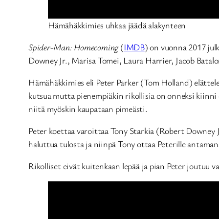
Hämähäkkimies uhkaa jäädä alakynteen
Spider-Man: Homecoming
(
IMDB
) on vuonna 2017 jul
Downey Jr., Marisa Tomei, Laura Harrier, Jacob Batalo
Hämähäkkimies eli Peter Parker (Tom Holland) elättelee
kutsua mutta pienempiäkin rikollisia on onneksi kiinni o
niitä myöskin kaupataan pimeästi.
Peter koettaa varoittaa Tony Starkia (Robert Downey 
haluttua tulosta ja niinpä Tony ottaa Peterille antaman
Rikolliset eivät kuitenkaan lepää ja pian Peter joutuu