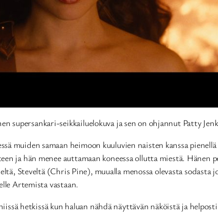
 supersankari-seikkailuelokuva ja sen on ohjannut Patty Jenk
sä muiden samaan heimoon kuuluvien naisten kanssa pienellä mu
teen ja hän menee auttamaan koneessa ollutta miestä. Hänen pe
heltä, Steveltä (Chris Pine), muualla menossa olevasta sodasta 
elle Artemista vastaan.
ta niissä hetkissä kun haluan nähdä näyttävän näköistä ja help