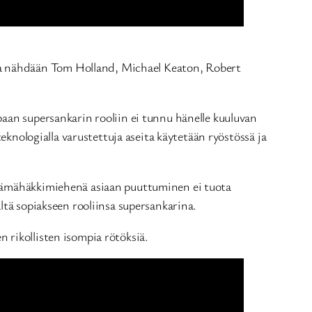
ssa nähdään Tom Holland, Michael Keaton, Robert
paan supersankarin rooliin ei tunnu hänelle kuuluvan
teknologialla varustettuja aseita käytetään ryöstössä ja
. Hämähäkkimiehenä asiaan puuttuminen ei tuota
ltä sopiakseen rooliinsa supersankarina.
 rikollisten isompia rötöksiä.