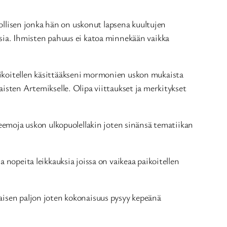
hollisen jonka hän on uskonut lapsena kuultujen
osia. Ihmisten pahuus ei katoa minnekään vaikka
aikoitellen käsittääkseni mormonien uskon mukaista
isten Artemikselle. Olipa viittaukset ja merkitykset
teemoja uskon ulkopuolellakin joten sinänsä tematiikan
 nopeita leikkauksia joissa on vaikeaa paikoitellen
aisen paljon joten kokonaisuus pysyy kepeänä