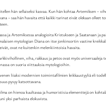
vähitellen hän sellaiseksi kasvaa. Kun hän kohtaa Artemiksen – vi
a – saa hän havaita että kaikki tarinat eivät olekaan olleet t
teen.
ssa ja Artemiksessa analogioita Kristukseen ja Saatanaan ja p
malaisen mytologian Diana on itse jonkinsortin vastine kreikkala
i eivät, ovat ne kuitenkin melenkiintoisia havaita.
rkkivihollinen, viha, rakkaus ja petos ovat myös universaaleja 
nassa on suoria viittauksia mytologioihin.
nen liiaksi modernien toimintafilmien leikkaustyyliä eli todella
aisuus pysyy katsottavana.
ailma on hienoa kuultavaa ja humoristisia elementtejä on kohtal
i yksi parhaista elokuvista.