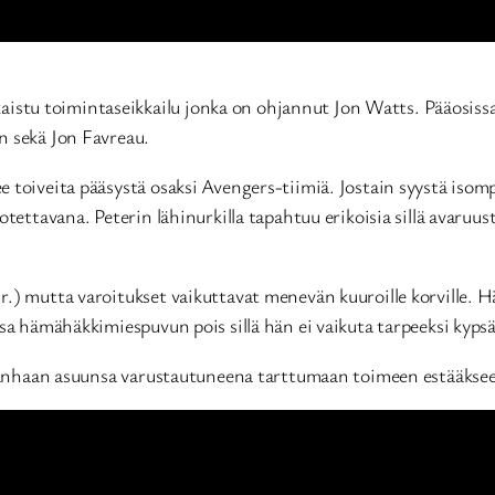
kaistu toimintaseikkailu jonka on ohjannut Jon Watts. Pääosi
n sekä Jon Favreau.
 toiveita pääsystä osaksi Avengers-tiimiä. Jostain syystä isom
tettavana. Peterin lähinurkilla tapahtuu erikoisia sillä avaruus
Jr.) mutta varoitukset vaikuttavat menevän kuuroille korville
sa hämähäkkimiespuvun pois sillä hän ei vaikuta tarpeeksi kypsä
 vanhaan asuunsa varustautuneena tarttumaan toimeen estääkseen