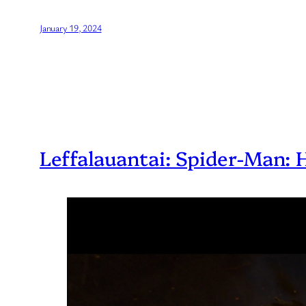
January 19, 2024
Leffalauantai: Spider-Man