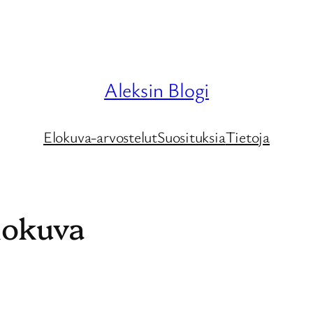
Aleksin Blogi
Elokuva-arvostelut
Suosituksia
Tietoja
lokuva