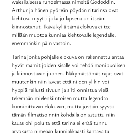
walesilaisessa runoelmassa nimeltä Gododdin.
Arthur ja hänen pyöreän pöydän ritarinsa ovat
kiehtova myytti joka jo lapsena on itseäni
kiinnostanut. Ikävä kyllä tämä elokuva ei tee
millään muotoa kunniaa kiehtovalle legendalle,
enemmänkin päin vastoin.
Tarina jonka pohjalle elokuva on rakennettu antaa
hyvät raamit joiden sisälle voi tehdä monipuolisen
ja kiinnostavan juonen. Näkymättömät rajat ovat
muutenkin niin laveat että niiden ylikin voi
hyppiä reilusti sivuun ja silti onnistua vielä
tekemään mielenkiintoisen mutta legendaa
kunnioittavan elokuvan, mutta jostain syystä
tämän filmatisoinnin kohdalla on astuttu niin
kauas ohi polulta että tarina ei enää tunnu
arvokasta nimeään kunniakkaasti kantavalta