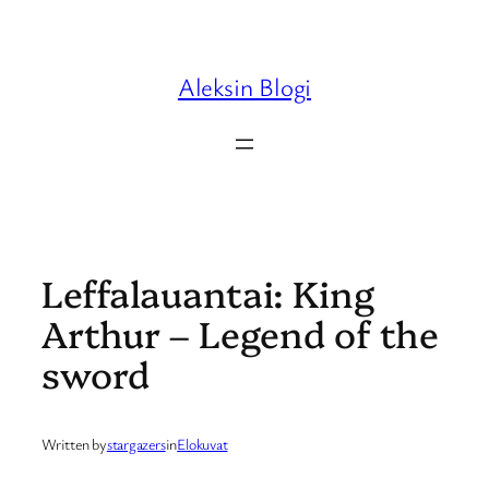
Skip
to
content
Aleksin Blogi
Leffalauantai: King
Arthur – Legend of the
sword
Written by
stargazers
in
Elokuvat