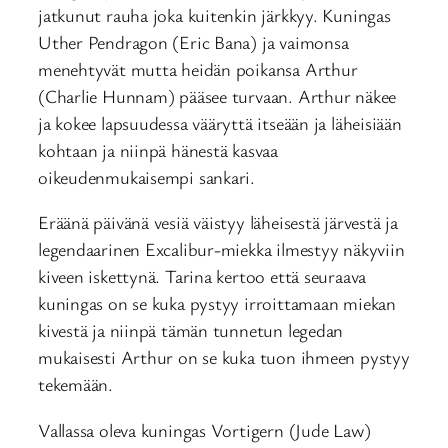
jatkunut rauha joka kuitenkin järkkyy. Kuningas
Uther Pendragon (Eric Bana) ja vaimonsa
menehtyvät mutta heidän poikansa Arthur
(Charlie Hunnam) pääsee turvaan. Arthur näkee
ja kokee lapsuudessa vääryttä itseään ja läheisiään
kohtaan ja niinpä hänestä kasvaa
oikeudenmukaisempi sankari.
Eräänä päivänä vesiä väistyy läheisestä järvestä ja
legendaarinen Excalibur-miekka ilmestyy näkyviin
kiveen iskettynä. Tarina kertoo että seuraava
kuningas on se kuka pystyy irroittamaan miekan
kivestä ja niinpä tämän tunnetun legedan
mukaisesti Arthur on se kuka tuon ihmeen pystyy
tekemään.
Vallassa oleva kuningas Vortigern (Jude Law)