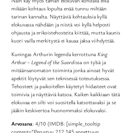
Näin käy myös tämän elokuvan kohdalla eikä
mikään kohtaus lopulta enää tunnu miltään
tarinan kannalta. Näyttäviä kohtauksia kyllä
elokuvassa nähdään ja niistä voi kyllä helposti
ohjausta ja erikoistehosteita kiittää, mutta kaunis
kuori vailla merkitystä ei kauaa jaksa viihdyttää.
Kuningas Arthurin legenda kerrottuna
King
Arthur – Legend of the Sword
issa on tylsä ja
mitäänsanomaton toiminta jonka ainoat hyvät
apektit löytyvät sen teknisessä toteutuksessa.
Tehosteet ja paikoitellen käytetyt hidasteet ovat
toimivia ja näyttäviä katsoa. Kaiken kaikkiaan tätä
elokuvaa en silti voi suositella katsottavaksi ja se
jääkin keskivertoa huonommaksi elokuvaksi.
Arvosana
: 4/10 (IMDB: [simple_tooltip
content=”Perustuu 212 145 annettuun