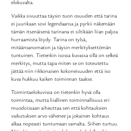
elokuvalta.
Vaikka sivuuttaa täysin tuon osuuden että tarina
ei juurikaan sovi legendaansa ja pyrkii näkemään
tämän itsenäisenä tarinana ei siltikään liian paljoa
hurraamista löydy. Tarina on tylsä,
mitäänsanomaton ja täysin merkityksettömän
tuntuinen. Tietenkin isossa kuvassa sillä on selkeä
merkitys, mutta tapa miten se on toteutettu
jättää niin rikkonaisen kokoneisuuden että iso
kuva hukkuu kaiken toiminnan taakse.
Toimintaelokuvissa on tietenkin hyvä olla
toimintaa, mutta liiallinen toiminnallisuus eri
muodoissaan aiheuttaa sen että kohtauksien
vaikutuksen arvo vähenee ja jokainen kohtaus
alkaa nopeasti tuntumaan samalta. Siihen turtuu.