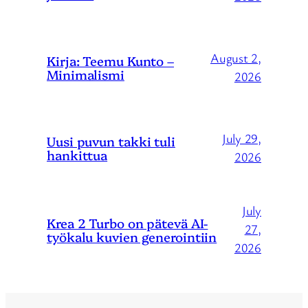
August 2,
Kirja: Teemu Kunto –
Minimalismi
2026
July 29,
Uusi puvun takki tuli
hankittua
2026
July
Krea 2 Turbo on pätevä AI-
27,
työkalu kuvien generointiin
2026