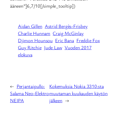
ääneen”]6,7/10[/simple_tooltip])
Aidan Gillen
Astrid Bergès-Frisbey
Charlie Hunnam
Craig McGinlay
Djimon Hounsou
Eric Bana
Freddie Fox
Guy Ritchie
Jude Law
Vuoden 2017
elokuva
←
Perjantaipullo:
Kokemuksia Nokia 3310:sta
Salama Neo-Elektro
muutaman kuukauden käytön
NEIPA
jälkeen
→