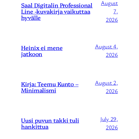
August
Saal Digitalin Professional
Line -kuvakirja vaikuttaa
7,
hyvälle
2026
August 4,
Heinix ei mene
jatkoon
2026
August 2,
Kirja: Teemu Kunto –
Minimalismi
2026
July 29,
Uusi puvun takki tuli
hankittua
2026