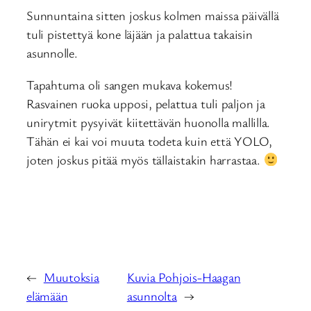
Sunnuntaina sitten joskus kolmen maissa päivällä
tuli pistettyä kone läjään ja palattua takaisin
asunnolle.
Tapahtuma oli sangen mukava kokemus!
Rasvainen ruoka upposi, pelattua tuli paljon ja
unirytmit pysyivät kiitettävän huonolla mallilla.
Tähän ei kai voi muuta todeta kuin että YOLO,
joten joskus pitää myös tällaistakin harrastaa.
←
Muutoksia
Kuvia Pohjois-Haagan
elämään
asunnolta
→