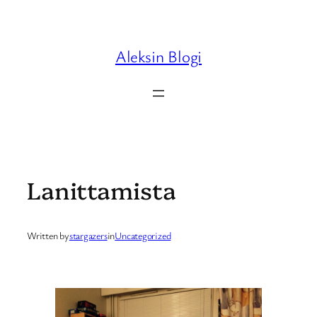
Skip
to
content
Aleksin Blogi
Lanittamista
Written by
stargazers
in
Uncategorized