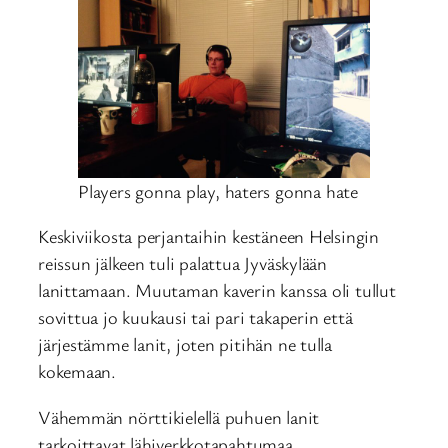
Players gonna play, haters gonna hate
Keskiviikosta perjantaihin kestäneen Helsingin
reissun jälkeen tuli palattua Jyväskylään
lanittamaan. Muutaman kaverin kanssa oli tullut
sovittua jo kuukausi tai pari takaperin että
järjestämme lanit, joten pitihän ne tulla
kokemaan.
Vähemmän nörttikielellä puhuen lanit
tarkoittavat lähiverkkotapahtumaa,