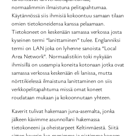
normaalimmin ilmaistuna pelitapahtumaa.
Käytännössä siis ihmisiä kokoontuu samaan tilaan
omien tietokoneidensa kanssa pelaamaan.
Tietokoneet on keskenään samassa verkossa josta
kyseinen termi “lanittaminen” tulee. Englanniksi
termi on LAN joka on lyhenne sanoista “Local
Area Network”. Normaalistikin toki nykyään
ihmisillä on useampia koneita kotonaan jotka ovat
samassa verkossa keskenään eli lanissa, mutta
nörttikielessä ilmaistuna lanittaminen on siis
verkkopelitapahtuma missä omat koneet
roudataan mukaan ja kokoonnutaan yhteen.
Kaverit tulivat hakemaan juna-asemalta, jonka
jälkeen kävimme asunnollani hakemassa
tietokoneeni ja oheistarpeet Keltinmäestä. Siitä
sitten kaverin luo menimme ja pistimme koneen