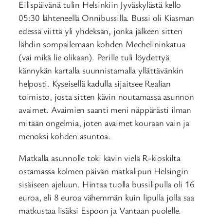
Eilispäivänä tulin Helsinkiin Jyväskylästä kello
05:30 lähteneellä Onnibussilla. Bussi oli Kiasman
edessä viittä yli yhdeksän, jonka jälkeen sitten
lähdin sompailemaan kohden Mechelininkatua
(vai mikä lie olikaan). Perille tuli löydettyä
kännykän kartalla suunnistamalla yllättävänkin
helposti. Kyseisellä kadulla sijaitsee Realian
toimisto, josta sitten kävin noutamassa asunnon
avaimet. Avaimien saanti meni näppärästi ilman
mitään ongelmia, joten avaimet kouraan vain ja
menoksi kohden asuntoa.
Matkalla asunnolle toki kävin vielä R-kioskilta
ostamassa kolmen päivän matkalipun Helsingin
sisäiseen ajeluun. Hintaa tuolla bussilipulla oli 16
euroa, eli 8 euroa vähemmän kuin lipulla jolla saa
matkustaa lisäksi Espoon ja Vantaan puolelle.