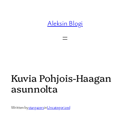
Skip
to
content
Aleksin Blogi
Kuvia Pohjois-Haagan
asunnolta
Written by
stargazers
in
Uncategorized