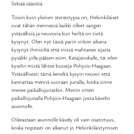
Selvää säästöä.
Toisin kuin yleinen stereotypia on, Helsinkiläiset
ovat tähän mennessä kaikki olleet sangen
ystävällisiä ja neuvovia kun heiltä on tietä
kysynyt. Olen nyt tässä parin viikon aikana
kysynyt ihmisiltä että missä mahtanee sijaita
pysäkki jolla pääsen esim. Katajanokalle, tai eilen
kyselin mistä lähtee busseja Pohjois-Haagaan.
Ystävällisesti tämä keneltä kysyin neuvoi että
kannattaa mennä suoraan junalla, koska sinne
menee paikallisjunatkin. Menin sitten
paikallisjunalla Pohjois-Haagaan josta kävelin
asunnolle.
Oikeastaan asunnolle kävely oli vain osatotuus,
koska nopeasti on alkanut jo Helsinkiläistymisen