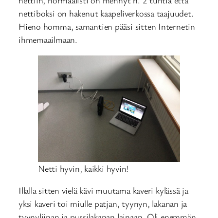
nettiin, normaalisti on mennyt n. 2 tuntia että
nettiboksi on hakenut kaapeliverkossa taajuudet.
Hieno homma, samantien pääsi sitten Internetin
ihmemaailmaan.
Netti hyvin, kaikki hyvin!
Illalla sitten vielä kävi muutama kaveri kylässä ja
yksi kaveri toi miulle patjan, tyynyn, lakanan ja
tyynyliinan ja pussilakanan lainaan. Oli enemmän