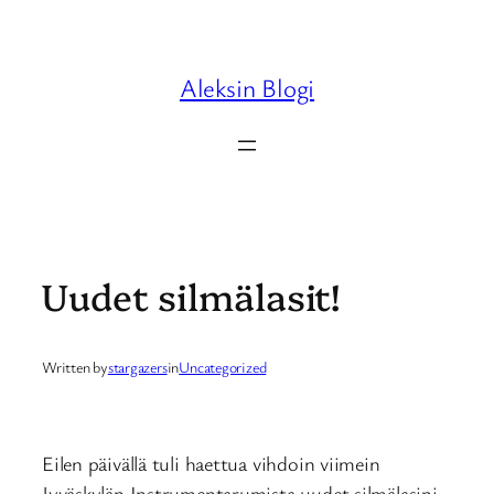
Skip
to
content
Aleksin Blogi
Uudet silmälasit!
Written by
stargazers
in
Uncategorized
Eilen päivällä tuli haettua vihdoin viimein
Jyväskylän Instrumentarumista uudet silmälasini.