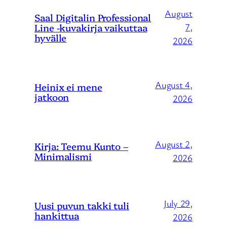
August
Saal Digitalin Professional
Line -kuvakirja vaikuttaa
7,
hyvälle
2026
August 4,
Heinix ei mene
jatkoon
2026
August 2,
Kirja: Teemu Kunto –
Minimalismi
2026
July 29,
Uusi puvun takki tuli
hankittua
2026