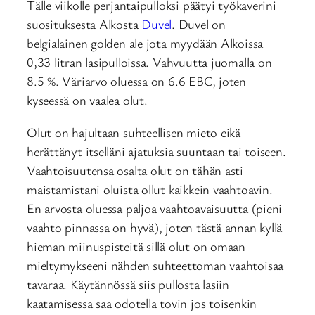
Tälle viikolle perjantaipulloksi päätyi työkaverini
suosituksesta Alkosta
Duvel
. Duvel on
belgialainen golden ale jota myydään Alkoissa
0,33 litran lasipulloissa. Vahvuutta juomalla on
8.5 %. Väriarvo oluessa on 6.6 EBC, joten
kyseessä on vaalea olut.
Olut on hajultaan suhteellisen mieto eikä
herättänyt itselläni ajatuksia suuntaan tai toiseen.
Vaahtoisuutensa osalta olut on tähän asti
maistamistani oluista ollut kaikkein vaahtoavin.
En arvosta oluessa paljoa vaahtoavaisuutta (pieni
vaahto pinnassa on hyvä), joten tästä annan kyllä
hieman miinuspisteitä sillä olut on omaan
mieltymykseeni nähden suhteettoman vaahtoisaa
tavaraa. Käytännössä siis pullosta lasiin
kaatamisessa saa odotella tovin jos toisenkin