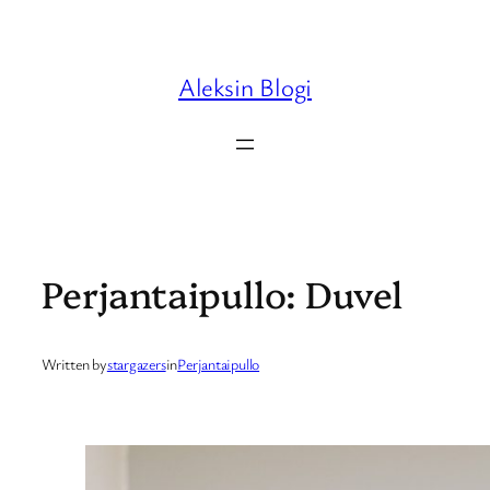
Skip
to
content
Aleksin Blogi
Perjantaipullo: Duvel
Written by
stargazers
in
Perjantaipullo