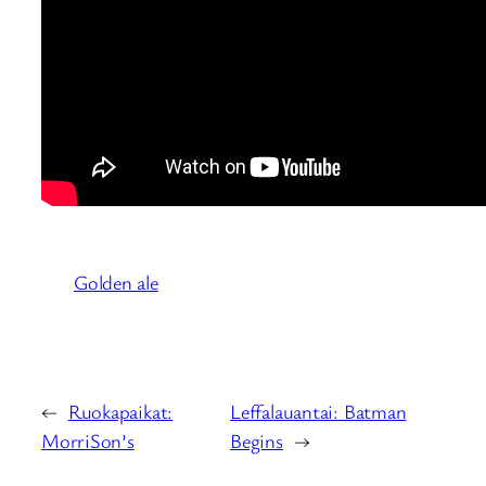
Golden ale
←
Ruokapaikat:
Leffalauantai: Batman
MorriSon’s
Begins
→