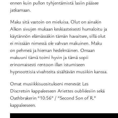
ennen kuin pullon tyhjentämistä lasiin pääsee
jatkamaan.
Maku sitä vastoin on mieluisa. Olut on ainakin
Alkon sivujen mukaan keskiasteisesti humaloitu ja
käytännön elämässäkin tämän havaitsee, sillä olut
ei missään nimessä ole vahvan makuinen. Maku
on pehmeä ja hieman hedelmäinen. Omaan
makuuni tämä toimi hyvin ja tämä sopii
erinomaisesti rentoon illan istumiseen
hypnoottisia vivahteita sisältävän musiikin kanssa.
Omat musiikkisuositukseni menevät Les
Discretsin kappaleeseen Ariettes oubliéesiin sekä
Oathbrakerin “10:56” / “Second Son of R.”
kappaleeseen.