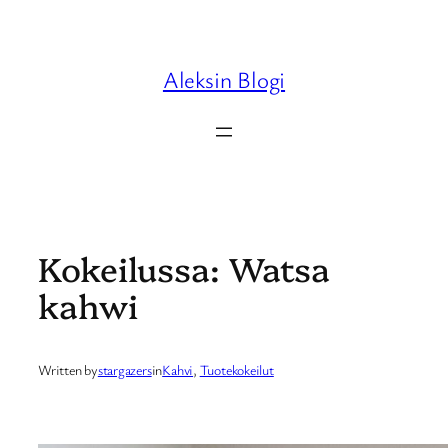
Skip
to
content
Aleksin Blogi
Kokeilussa: Watsa
kahwi
Written by
stargazers
in
Kahvi
, 
Tuotekokeilut