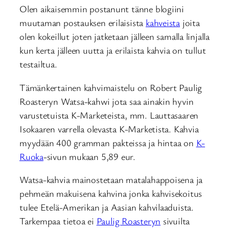
Olen aikaisemmin postanunt tänne blogiini
muutaman postauksen erilaisista
kahveista
joita
olen kokeillut joten jatketaan jälleen samalla linjalla
kun kerta jälleen uutta ja erilaista kahvia on tullut
testailtua.
Tämänkertainen kahvimaistelu on Robert Paulig
Roasteryn Watsa-kahwi jota saa ainakin hyvin
varustetuista K-Marketeista, mm. Lauttasaaren
Isokaaren varrella olevasta K-Marketista. Kahvia
myydään 400 gramman pakteissa ja hintaa on
K-
Ruoka
-sivun mukaan 5,89 eur.
Watsa-kahvia mainostetaan matalahappoisena ja
pehmeän makuisena kahvina jonka kahvisekoitus
tulee Etelä-Amerikan ja Aasian kahvilaaduista.
Tarkempaa tietoa ei
Paulig Roasteryn
sivuilta