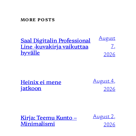
MORE POSTS
August
Saal Digitalin Professional
Line -kuvakirja vaikuttaa
7,
hyvälle
2026
August 4,
Heinix ei mene
jatkoon
2026
August 2,
Kirja: Teemu Kunto –
Minimalismi
2026